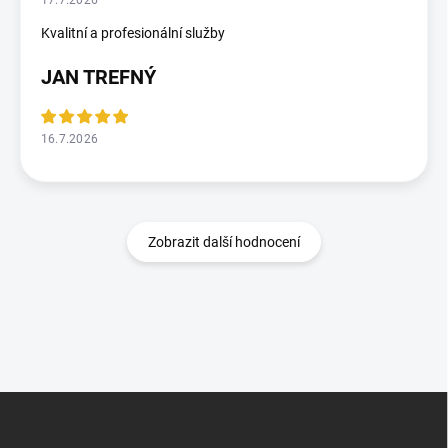
17.7.2026
Kvalitní a profesionální služby
JAN TREFNÝ
16.7.2026
Zobrazit další hodnocení
Z
á
p