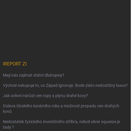
IREPORT ZI
Mají nás zajímat státní dluhopisy?
Východ nakupuje to, co Západ ignoruje. Bude zlato nedostižný luxus?
Jak ovlivní nárůst cen ropy a plynu drahé kovy?
Oslava čínského lunárního roku a možnost propadu cen drahých
kovů
Nedostatek fyzického investičního stříbra, neboli silver squeeze je
tady ?