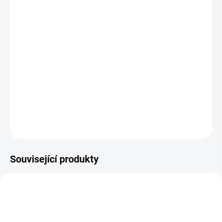
26.8.2026
MOŽNOSTI
DORUČENÍ
−
+
Přidat do košíku
Investiční zlato
-zlatá investiční mince Britannia 1/4 Oz 2023
DETAILNÍ INFORMACE
ZEPTAT SE
HLÍDAT
Uložit
Související produkty
GOLD-THEATER-1-OZ-2023
AU-TUDOR-BULL-1-OZ-2023