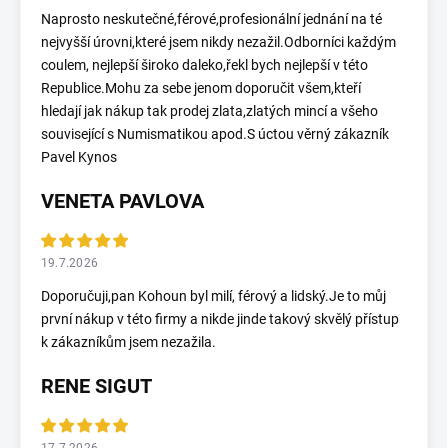
Naprosto neskutečné,férové,profesionální jednání na té
nejvyšší úrovni,které jsem nikdy nezažil.Odborníci každým
coulem, nejlepší široko daleko,řekl bych nejlepší v této
Republice.Mohu za sebe jenom doporučit všem,kteří
hledají jak nákup tak prodej zlata,zlatých mincí a všeho
související s Numismatikou apod.S úctou věrný zákazník
Pavel Kynos
VENETA PAVLOVA
19.7.2026
Doporučuji,pan Kohoun byl milí, férový a lidský.Je to můj
první nákup v této firmy a nikde jinde takový skvělý přístup
k zákazníkům jsem nezažila.
RENE SIGUT