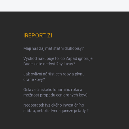
IREPORT ZI
Mají nás zajímat státní dluhopisy?
Východ nakupuje to, co Západ ignoruje.
Bude zlato nedostižný luxus?
Jak ovlivní nárůst cen ropy a plynu
drahé kovy?
Oslava čínského lunárního roku a
možnost propadu cen drahých kovů
Nedostatek fyzického investičního
stříbra, neboli silver squeeze je tady ?