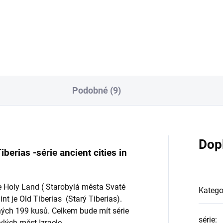
he Holy Land ( Starobylá
Brány Jeruzaléma 2023 1 Oz
a Svaté...
Podobné (9)
Dop
iberias -série ancient cities in
he Holy Land ( Starobylá města Svaté
Katego
 je Old Tiberias (Starý Tiberias).
ch 199 kusů. Celkem bude mít série
série
:
lých měst Izraele.