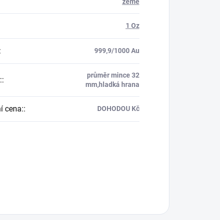
země
1 Oz
:
999,9/1000 Au
průměr mince 32
:
:
mm,hladká hrana
í cena:
:
DOHODOU Kč