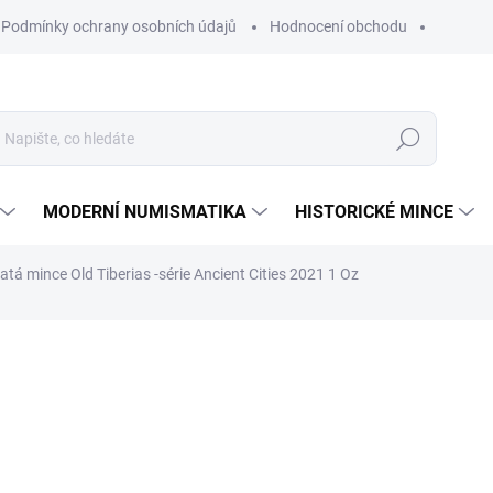
Podmínky ochrany osobních údajů
Hodnocení obchodu
Hledat
MODERNÍ NUMISMATIKA
HISTORICKÉ MINCE
latá mince Old Tiberias -série Ancient Cities 2021 1 Oz
ní
ZNAČKA:
THE HOLY LAND MINT
132 900 Kč
Měrná
NA OBJEDNÁVKU 10 DNŮ
cena:
MŮŽEME DORUČIT DO:
25.8.2