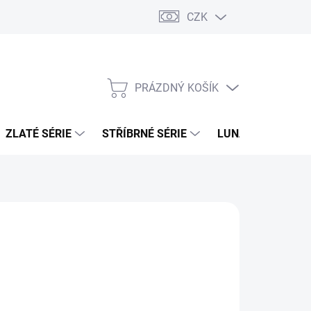
CZK
PRÁZDNÝ KOŠÍK
NÁKUPNÍ
KOŠÍK
ZLATÉ SÉRIE
STŘÍBRNÉ SÉRIE
LUNÁRNÍ SÉRIE
026
MOŽNOSTI DORUČENÍ