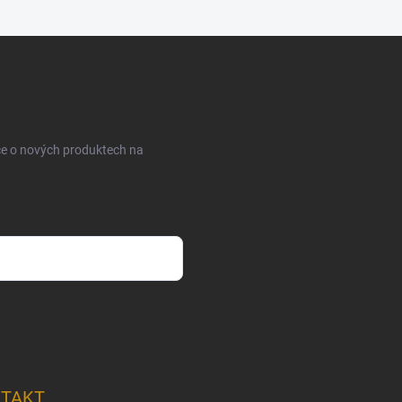
ce o nových produktech na
m osobních údajů
TAKT