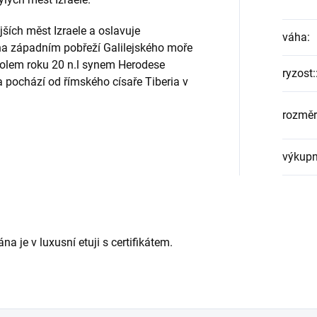
ějších měst Izraele a oslavuje
váha
:
 na západním pobřeží Galilejského moře
ě kolem roku 20 n.l synem Herodese
ryzost:
pochází od římského císaře Tiberia v
rozměr
výkupn
a je v luxusní etuji s certifikátem.