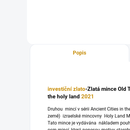
produktem v nové sérii Gates of
in t
Jerusalem (Brány města
měst
Jeruzaléma)...
Popis
investiční zlato
-Zlatá mince Old T
the holy land
2021
Druhou mincí v sérii Ancient Cities in t
země) izraelské mincovny Holy Land Mint
Tato mince je vydávána nákladem pouhý
osm mincí, která ponesou motivy staroby