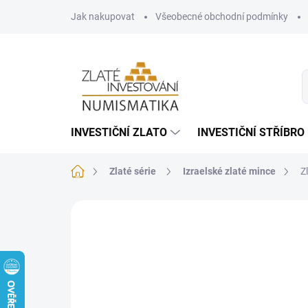
Přejít
Jak nakupovat
Všeobecné obchodní podmínky
na
obsah
INVESTIČNÍ ZLATO
INVESTIČNÍ STŘÍBRO
Domů
Zlaté série
Izraelské zlaté mince
Z
Neohodnoceno
Podrobnosti hodnoce