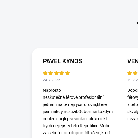
PAVEL KYNOS
VEN
24.7.2026
19.7.
Naprosto
Dopor
neskutečné,férové,profesionální
férov
jednání na té nejvyšší úrovni,které
v tét
jsem nikdy nezažil.Odborníci každým
skvěl
coulem, nejlepší široko daleko,řekl
nezaž
bych nejlepší v této Republice.Mohu
za sebe jenom doporučit všem,kteří