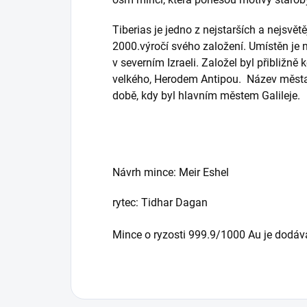
Tiberias je jedno z nejstarších a nejsvět
2000.výročí svého založení. Umístěn je
v severním Izraeli. Založel byl přibližn
velkého, Herodem Antipou. Název města 
době, kdy byl hlavním městem Galileje.
Návrh mince: Meir Eshel
rytec: Tidhar Dagan
Mince o ryzosti 999.9/1000 Au je dodáván