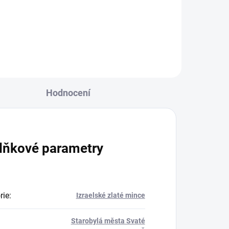
mincí v sérii Views of Jerusalem
(Pohledy na Jeruzalem)
izraelské...
Hodnocení
lňkové parametry
rie
:
Izraelské zlaté mince
Starobylá města Svaté