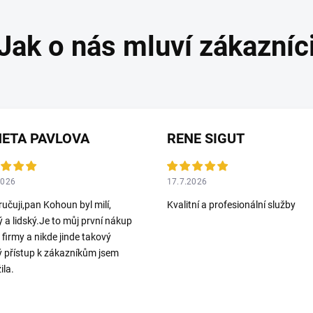
ETA PAVLOVA
RENE SIGUT
2026
17.7.2026
učuji,pan Kohoun byl milí,
Kvalitní a profesionální služby
ý a lidský.Je to můj první nákup
o firmy a nikde jinde takový
ý přístup k zákazníkům jsem
ila.