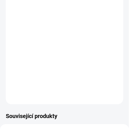
26.8.2026
MOŽNOSTI
DORUČENÍ
−
+
Přidat do košíku
Již dvanáctou nádherně zpracovanou mincí v sérii f Jerusalem of
Gold Zlatý Jeruzalém) izraelské mincovny Holy Land Mint je Ein
Karem.
DETAILNÍ INFORMACE
ZEPTAT SE
HLÍDAT
Uložit
Související produkty