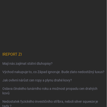
IREPORT ZI
Mají nás zajímat státní dluhopisy?
Východ nakupuje to, co Západ ignoruje. Bude zlato nedostižný luxus?
Jak ovlivní nárůst cen ropy a plynu drahé kovy?
Oslava čínského lunárního roku a možnost propadu cen drahých
kovů
Nedostatek fyzického investičního stříbra, neboli silver squeeze je
tady ?