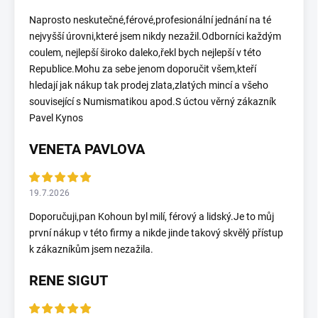
Naprosto neskutečné,férové,profesionální jednání na té
nejvyšší úrovni,které jsem nikdy nezažil.Odborníci každým
coulem, nejlepší široko daleko,řekl bych nejlepší v této
Republice.Mohu za sebe jenom doporučit všem,kteří
hledají jak nákup tak prodej zlata,zlatých mincí a všeho
související s Numismatikou apod.S úctou věrný zákazník
Pavel Kynos
VENETA PAVLOVA
19.7.2026
Doporučuji,pan Kohoun byl milí, férový a lidský.Je to můj
první nákup v této firmy a nikde jinde takový skvělý přístup
k zákazníkům jsem nezažila.
RENE SIGUT