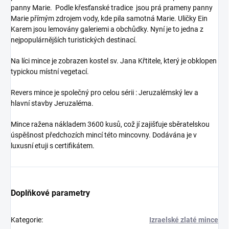
panny Marie. Podle křesťanské tradice jsou prá prameny panny
Marie přímým zdrojem vody, kde pila samotná Marie. Uličky Ein
Karem jsou lemovány galeriemi a obchůdky. Nyní je to jedna z
nejpopulárnějších turistických destinací.
Na líci mince je zobrazen kostel sv. Jana Křtitele, který je obklopen
typickou místní vegetací.
Revers mince je společný pro celou sérii : Jeruzalémský lev a
hlavní stavby Jeruzaléma.
Mince ražena nákladem 3600 kusů, což jí zajišťuje sběratelskou
úspěšnost předchozích mincí této mincovny. Dodávána je v
luxusní etuji s certifikátem.
Doplňkové parametry
Kategorie
:
Izraelské zlaté mince