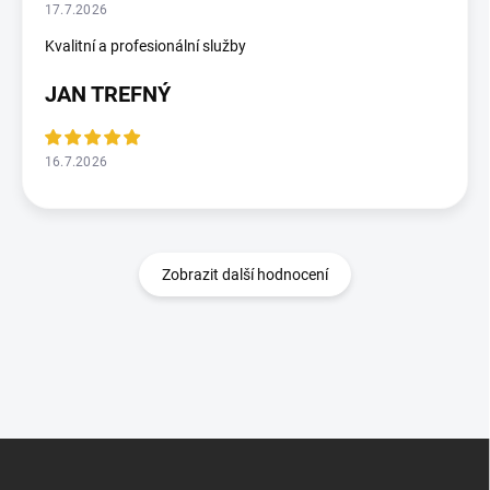
17.7.2026
Kvalitní a profesionální služby
JAN TREFNÝ
16.7.2026
Zobrazit další hodnocení
Z
á