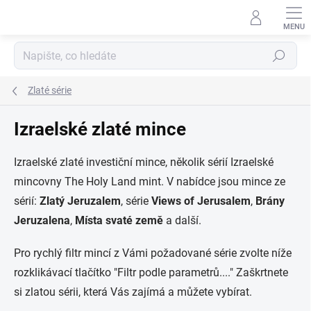
Přejít
na
obsah
Hledat
Zlaté série
Izraelské zlaté mince
Izraelské zlaté investiční mince, několik sérií Izraelské
mincovny The Holy Land mint. V nabídce jsou mince ze
sérií:
Zlatý Jeruzalem
, série
Views of Jerusalem
,
Brány
Jeruzalena
,
Místa svaté země
a další.
Pro rychlý filtr mincí z Vámi požadované série zvolte níže
rozklikávací tlačítko "Filtr podle parametrů...." Zaškrtnete
si zlatou sérii, která Vás zajímá a můžete vybírat.