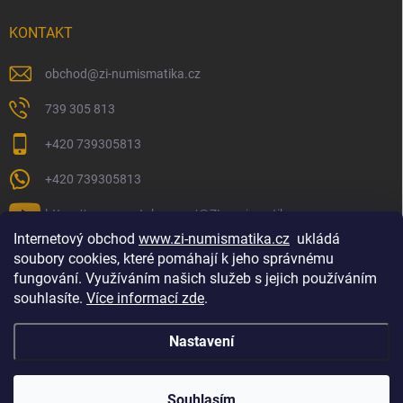
KONTAKT
obchod
@
zi-numismatika.cz
739 305 813
+420 739305813
+420 739305813
https://www.youtube.com/@ZInumismatika
Internetový obchod
www.zi-numismatika.cz
ukládá
soubory cookies, které pomáhají k jeho správnému
fungování. Využíváním našich služeb s jejich používáním
Zlaté investování
Golf shop Golfstart
Houby a bylinky
souhlasíte.
Více informací zde
.
Nastavení
Copyright 2026
ZI-NUMISMATIKA
. Všechna práva vyhrazena.
Souhlasím