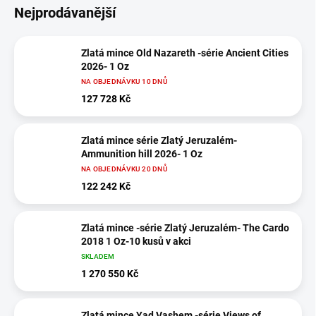
Nejprodávanější
Zlatá mince Old Nazareth -série Ancient Cities
2026- 1 Oz
NA OBJEDNÁVKU 10 DNŮ
127 728 Kč
Zlatá mince série Zlatý Jeruzalém-
Ammunition hill 2026- 1 Oz
NA OBJEDNÁVKU 20 DNŮ
122 242 Kč
Zlatá mince -série Zlatý Jeruzalém- The Cardo
2018 1 Oz-10 kusů v akci
SKLADEM
1 270 550 Kč
Zlatá mince Yad Vashem -série Views of