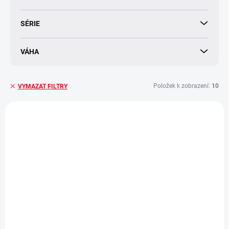
SÉRIE
VÁHA
Položek k zobrazení:
10
VYMAZAT FILTRY
V
ý
GOLD-YAD-VASHEM-2025
p
i
s
p
r
o
d
u
k