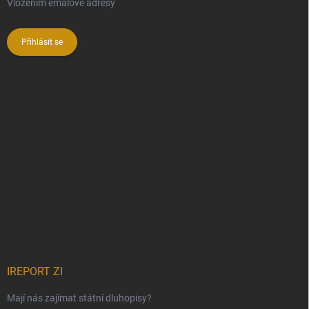
Vložením emalové adresy
souhlasíte se zpracováním osobních
údajů
Přihlásit se
IREPORT ZI
Mají nás zajímat státní dluhopisy?