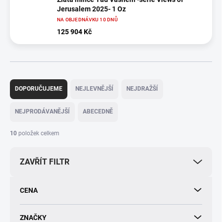
Jerusalem 2025- 1 Oz
NA OBJEDNÁVKU 10 DNŮ
125 904 Kč
Ř
a
DOPORUČUJEME
NEJLEVNĚJŠÍ
NEJDRAŽŠÍ
z
e
NEJPRODÁVANĚJŠÍ
ABECEDNĚ
n
í
10
položek celkem
p
r
ZAVŘÍT FILTR
o
d
u
CENA
k
t
ů
ZNAČKY