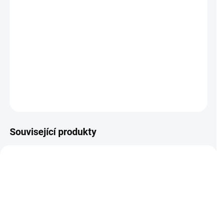
26.8.2026
MOŽNOSTI
DORUČENÍ
Investiční
zlatá cihla
Argor Heraeus 5g s certifikátem zatavena v
tvrdém plastovém obalu podobným kreditní kartě.
DETAILNÍ INFORMACE
ZEPTAT SE
HLÍDAT
Uložit
Související produkty
ETUJE-361400-NOBILE-SLITEK
ETUJE-361400-NOBILE-SLITEK2