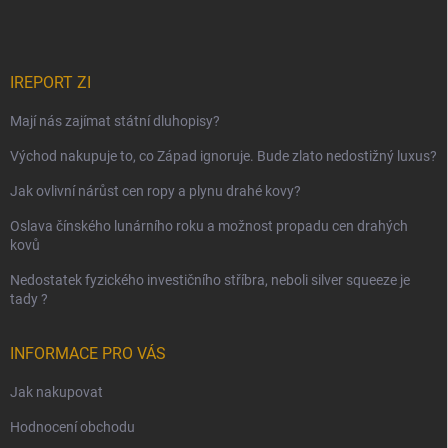
IREPORT ZI
Mají nás zajímat státní dluhopisy?
Východ nakupuje to, co Západ ignoruje. Bude zlato nedostižný luxus?
Jak ovlivní nárůst cen ropy a plynu drahé kovy?
Oslava čínského lunárního roku a možnost propadu cen drahých
kovů
Nedostatek fyzického investičního stříbra, neboli silver squeeze je
tady ?
INFORMACE PRO VÁS
Jak nakupovat
Hodnocení obchodu