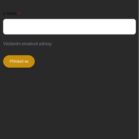
E-MAIL
Vložením emalové adresy
souhlasíte se zpracováním osobních
údajů
Přihlásit se