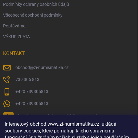
Podmínky ochrany osobních údajů
Všeobecné obchodní podmínky
Poptáváme
VÝKUP ZLATA
KONTAKT
obchod
@
zi-numismatika.cz
739 305 813
+420 739305813
+420 739305813
https://www.youtube.com/@ZInumismatika
Internetový obchod
www.zi-numismatika.cz
ukládá
soubory cookies, které pomáhají k jeho správnému
fungování. Využíváním našich služeb s jejich používáním