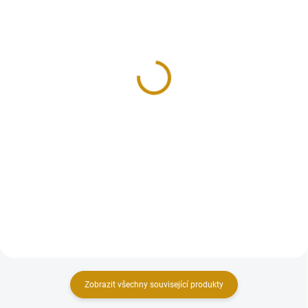
VYPRODÁNO
SKLADEM
Etuje pro zlaté cihly 1g-
Etuje pro zlaté cihly 1g-
100g Nobile
100g Voltera-dřevo
249 Kč
549 Kč
Detail
Do košíku
Univerzální etuje je vhodná pro
Univerzální etuje je vhodná pro
většinu zlatých cihliček v
většinu zlatých cihliček v
certifikátu (Argor Heraeus,...
certifikátu (Argor Heraeus,
PAMP,...
Zobrazit všechny související produkty