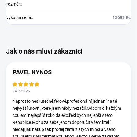
rozměr:
:
výkupní cena:
:
13693 Kč
PAVEL KYNOS
24.7.2026
Naprosto neskutečné,férové,profesionální jednání na té
nejvyšší úrovni,které jsem nikdy nezažil.Odborníci každým
coulem, nejlepší široko daleko,řekl bych nejlepší v této
Republice.Mohu za sebe jenom doporučit všem,kteří
hledají jak nákup tak prodej zlata,zlatých mincí a všeho
související s Numismatikou apod.S úctou věrný zákazník