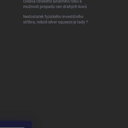
Oslava čínského lunárního roku a
možnost propadu cen drahých kovů
Nedostatek fyzického investičního
stříbra, neboli silver squeeze je tady ?