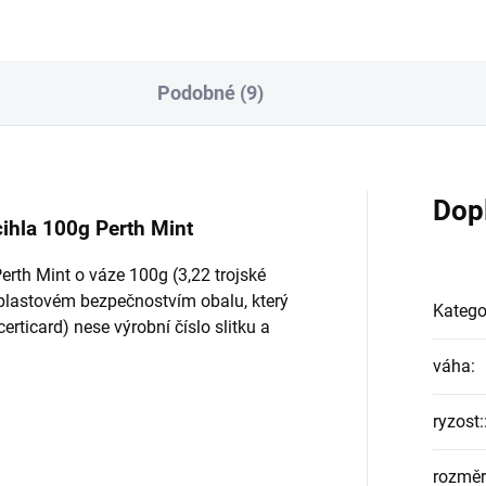
Podobné (9)
Dop
 cihla 100g Perth Mint
Perth Mint o váze 100g (3,22 trojské
v plastovém bezpečnostvím obalu, který
Katego
certicard) nese výrobní číslo slitku a
váha
:
ryzost:
rozměr