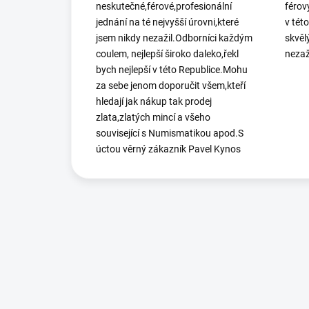
neskutečné,férové,profesionální
férov
jednání na té nejvyšší úrovni,které
v tét
jsem nikdy nezažil.Odborníci každým
skvěl
coulem, nejlepší široko daleko,řekl
nezaž
bych nejlepší v této Republice.Mohu
za sebe jenom doporučit všem,kteří
hledají jak nákup tak prodej
zlata,zlatých mincí a všeho
související s Numismatikou apod.S
úctou věrný zákazník Pavel Kynos