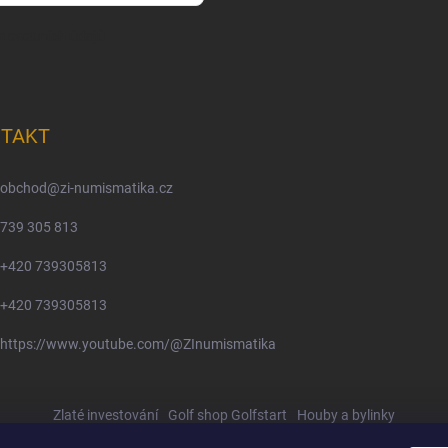
m osobních údajů
TAKT
obchod
@
zi-numismatika.cz
739 305 813
+420 739305813
+420 739305813
https://www.youtube.com/@ZInumismatika
Zlaté investování
Golf shop Golfstart
Houby a bylinky