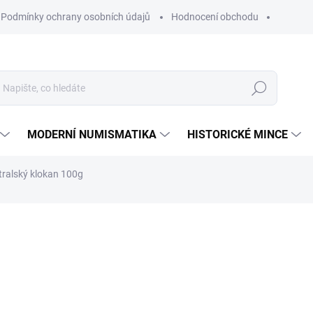
Podmínky ochrany osobních údajů
Hodnocení obchodu
Hledat
MODERNÍ NUMISMATIKA
HISTORICKÉ MINCE
stralský klokan 100g
ní
ZNAČKA:
THE PERTH MINT AUSTRALIA
303 956 Kč
Měrná
SKLADEM
cena:
MŮŽEME DORUČIT DO:
12.8.2