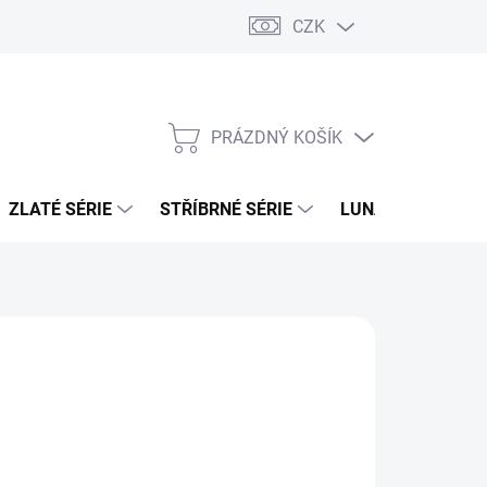
CZK
PRÁZDNÝ KOŠÍK
NÁKUPNÍ
KOŠÍK
ZLATÉ SÉRIE
STŘÍBRNÉ SÉRIE
LUNÁRNÍ SÉRIE
026
MOŽNOSTI DORUČENÍ