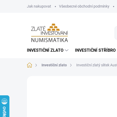
Přejít
Jak nakupovat
Všeobecné obchodní podmínky
na
obsah
INVESTIČNÍ ZLATO
INVESTIČNÍ STŘÍBRO
Domů
Investiční zlato
Investiční zlatý slitek Au
Neohodnoceno
Podrobnosti hodnoce