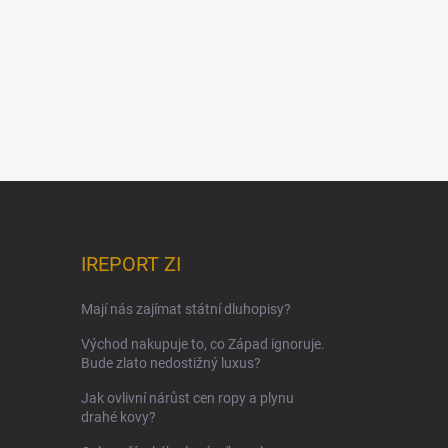
IREPORT ZI
Mají nás zajímat státní dluhopisy?
Východ nakupuje to, co Západ ignoruje.
Bude zlato nedostižný luxus?
Jak ovlivní nárůst cen ropy a plynu
drahé kovy?