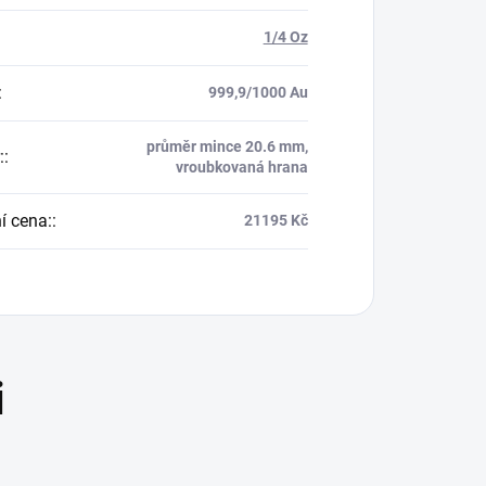
1/4 Oz
:
999,9/1000 Au
průměr mince 20.6 mm,
:
:
vroubkovaná hrana
í cena:
:
21195 Kč