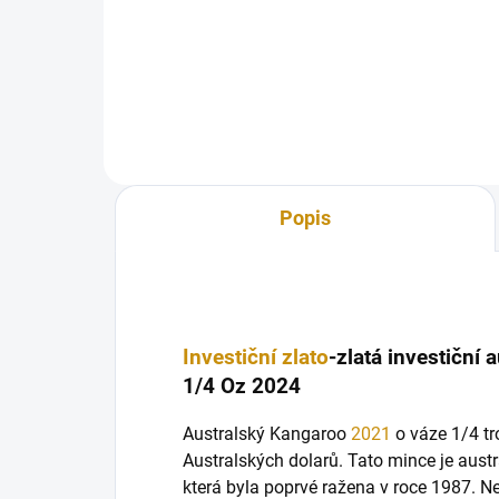
Investiční zlatá mince Izraele s
bea
názevem Jerusalem theatre
1Oz
(Jeruzalémské divadlo ) je již...
Popis
Investiční zlato
-zlatá investiční
1/4 Oz 2024
Australský Kangaroo
2021
o váze 1/4 tr
Australských dolarů. Tato mince je austr
která byla poprvé ražena v roce 1987. Nej