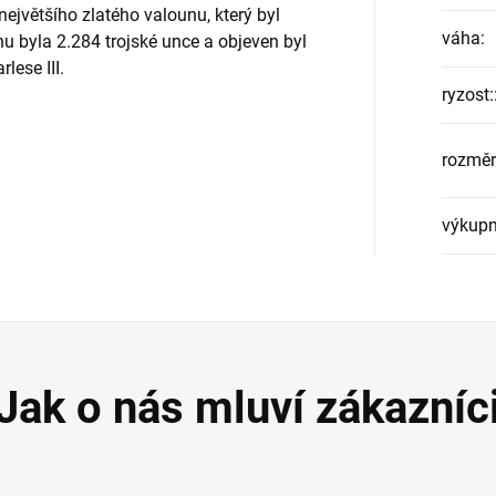
největšího zlatého valounu, který byl
váha
:
nu byla 2.284 trojské unce a objeven byl
lese III.
ryzost:
rozměr
výkupn