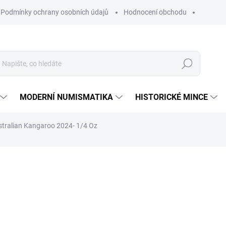
Podmínky ochrany osobních údajů
Hodnocení obchodu
Hledat
MODERNÍ NUMISMATIKA
HISTORICKÉ MINCE
ustralian Kangaroo 2024- 1/4 Oz
ní
ZNAČKA:
THE PERTH MINT AUSTRALIA
24 765 Kč
Měrná
NA OBJEDNÁVKU 10 DNŮ
cena:
MŮŽEME DORUČIT DO:
25.8.2