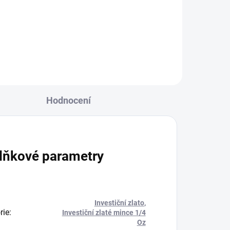
unce.Výrobce: mincovna
Shenzhen Guobao....
Hodnocení
lňkové parametry
Investiční zlato
,
rie
:
Investiční zlaté mince 1/4
Oz