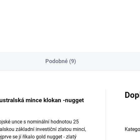
sts 2023-heraldická série
beasts 2026-heraldická série
- druhá mince série-The...
1Oz- další mince...
Podobné (9)
Dop
 australská mince klokan -nugget
ojské unce s nominální hodnotou 25
alskou základní investiční zlatou mincí,
Katego
prve se jí říkalo gold nugget - zlatý