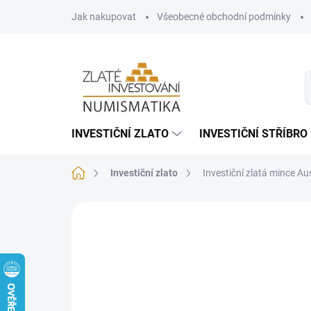
Přejít
Jak nakupovat
Všeobecné obchodní podmínky
na
obsah
INVESTIČNÍ ZLATO
INVESTIČNÍ STŘÍBRO
Domů
Investiční zlato
Investiční zlatá mince A
Neohodnoceno
Podrobnosti hodnoce