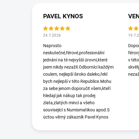
PAVEL KYNOS
VEN
24.7.2026
19.7.
Naprosto
Dopor
neskutečné,férové,profesionální
férov
jednání na té nejvyšší úrovni,které
v tét
jsem nikdy nezažil.Odborníci každým
skvěl
coulem, nejlepší široko daleko,řekl
nezaž
bych nejlepší v této Republice.Mohu
za sebe jenom doporučit všem,kteří
hledají jak nákup tak prodej
zlata,zlatých mincí a všeho
související s Numismatikou apod.S
úctou věrný zákazník Pavel Kynos