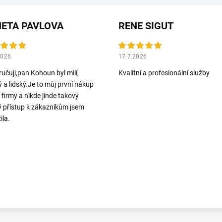
ETA PAVLOVA
RENE SIGUT
2026
17.7.2026
učuji,pan Kohoun byl milí,
Kvalitní a profesionální služby
ý a lidský.Je to můj první nákup
o firmy a nikde jinde takový
ý přístup k zákazníkům jsem
ila.