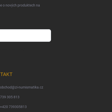
ce o nových produktech na
m osobních údajů
TAKT
obchod
@
zi-numismatika.cz
739 305 813
+420 739305813