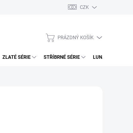
CZK
PRÁZDNÝ KOŠÍK
NÁKUPNÍ
KOŠÍK
ZLATÉ SÉRIE
STŘÍBRNÉ SÉRIE
LUNÁRNÍ SÉRIE
026
MOŽNOSTI DORUČENÍ