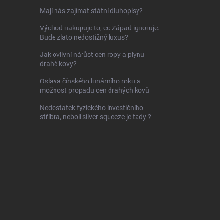
Mají nás zajímat státní dluhopisy?
Východ nakupuje to, co Západ ignoruje.
Bude zlato nedostižný luxus?
Jak ovlivní nárůst cen ropy a plynu
drahé kovy?
Oslava čínského lunárního roku a
možnost propadu cen drahých kovů
Nedostatek fyzického investičního
stříbra, neboli silver squeeze je tady ?