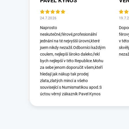
PAVEL KYNOS
VEN
24.7.2026
19.7.
Naprosto
Dopor
neskutečné,férové,profesionální
férov
jednání na té nejvyšší úrovni,které
v tét
jsem nikdy nezažil.Odborníci každým
skvěl
coulem, nejlepší široko daleko,řekl
nezaž
bych nejlepší v této Republice.Mohu
za sebe jenom doporučit všem,kteří
hledají jak nákup tak prodej
zlata,zlatých mincí a všeho
související s Numismatikou apod.S
úctou věrný zákazník Pavel Kynos