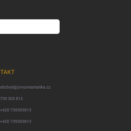
m osobních údajů
TAKT
obchod
@
zi-numismatika.cz
739 305 813
+420 739305813
+420 739305813