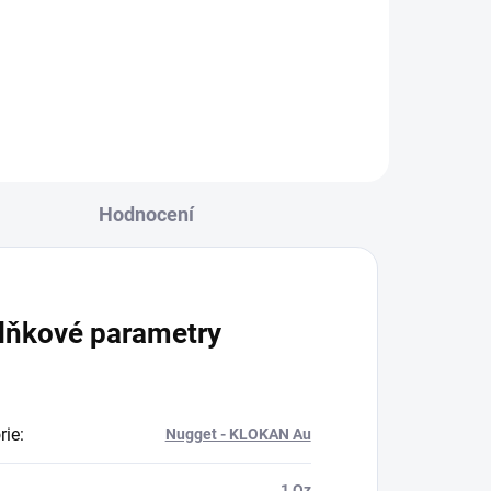
s
Investiční zlatá mince Izraele s
lem
názevem Jerusalem theatre
(Jeruzalémské divadlo ) je již...
Hodnocení
lňkové parametry
rie
:
Nugget - KLOKAN Au
1 Oz