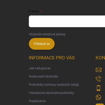
E-MAIL
Vložením emalové adresy
souhlasíte se zpracování
Přihlásit se
INFORMACE PRO VÁS
KON
Jak nakupovat
Hodnocení obchodu
Podmínky ochrany osobních údajů
Všeobecné obchodní podmínky
Poptáváme