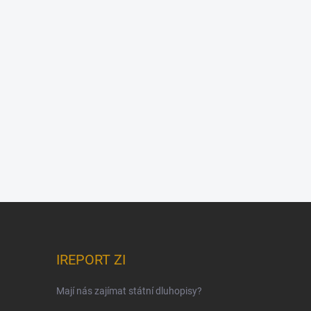
IREPORT ZI
Mají nás zajímat státní dluhopisy?