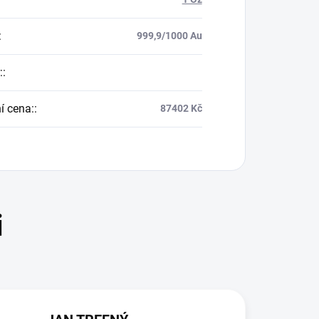
:
999,9/1000 Au
:
:
í cena:
:
87402 Kč