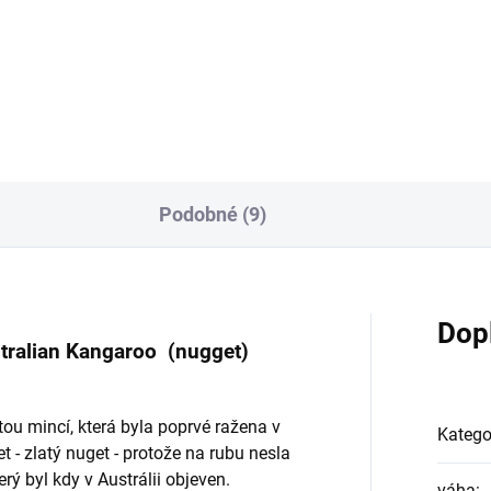
Investiční zlatá mince Izraele 
sts 2024-heraldická série
názevem The train to Jerusa
 třetí mince...
(vlak do Jeruzaléma) je...
Podobné (9)
Dop
stralian Kangaroo (nugget)
tou mincí, která byla poprvé ražena v
Katego
et - zlatý nuget - protože na rubu nesla
rý byl kdy v Austrálii objeven.
váha
: