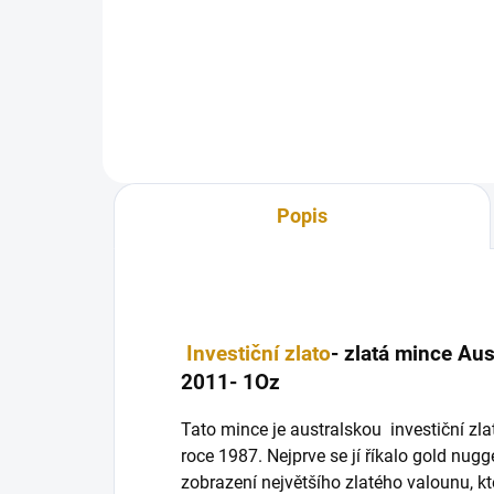
beasts 2022-heraldická série
bea
1Oz- první mince série
1Oz-
Popis
Investiční zlato
- zlatá mince Au
2011- 1Oz
Tato mince je australskou investiční zla
roce 1987. Nejprve se jí říkalo gold nugg
zobrazení největšího zlatého valounu, kte