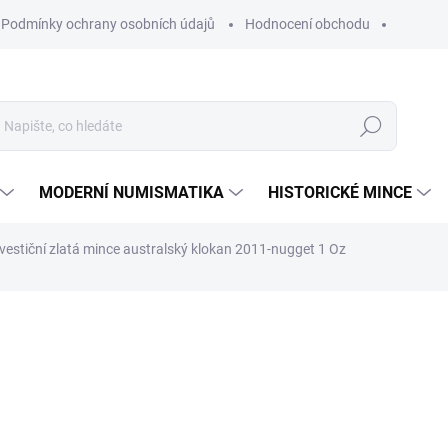
Podmínky ochrany osobních údajů
Hodnocení obchodu
Hledat
MODERNÍ NUMISMATIKA
HISTORICKÉ MINCE
vestiční zlatá mince australský klokan 2011-nugget 1 Oz
ní
ZNAČKA:
THE PERTH MINT AUSTRALIA
109 253 Kč
Měrná
NA OBJEDNÁVKU 10 DNŮ
cena:
MŮŽEME DORUČIT DO:
25.8.2