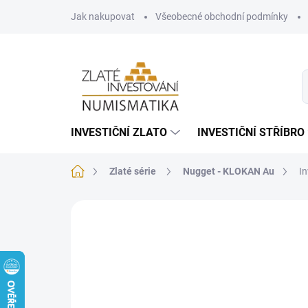
Přejít
Jak nakupovat
Všeobecné obchodní podmínky
na
obsah
INVESTIČNÍ ZLATO
INVESTIČNÍ STŘÍBRO
Domů
Zlaté série
Nugget - KLOKAN Au
In
Neohodnoceno
Podrobnosti hodnoce