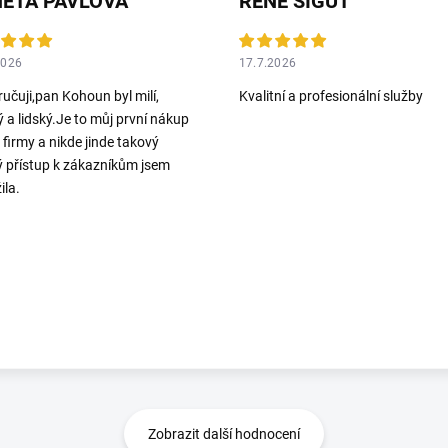
ETA PAVLOVA
RENE SIGUT
2026
17.7.2026
učuji,pan Kohoun byl milí,
Kvalitní a profesionální služby
ý a lidský.Je to můj první nákup
o firmy a nikde jinde takový
ý přístup k zákazníkům jsem
ila.
Zobrazit další hodnocení