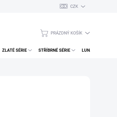
CZK
PRÁZDNÝ KOŠÍK
NÁKUPNÍ
KOŠÍK
ZLATÉ SÉRIE
STŘÍBRNÉ SÉRIE
LUNÁRNÍ SÉRIE
026
MOŽNOSTI DORUČENÍ