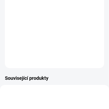
11.8.2026
MOŽNOSTI
DORUČENÍ
−
+
Přidat do košíku
Investiční
zlatá mince
Australian Kangaroo 2014 1/4 Oz
DETAILNÍ INFORMACE
ZEPTAT SE
HLÍDAT
Uložit
Související produkty
AU-10-KS-CARDO-AKCE
GOLD-MISHKENOT-2016-1-OZ