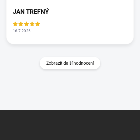
JAN TREFNÝ
16.7.2026
Zobrazit další hodnocení
Z
á
p
a