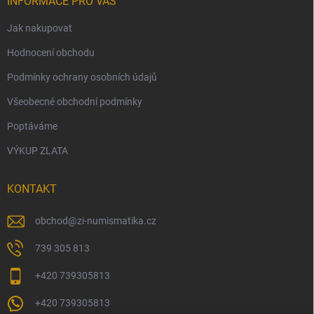
INFORMACE PRO VÁS
Jak nakupovat
Hodnocení obchodu
Podmínky ochrany osobních údajů
Všeobecné obchodní podmínky
Poptáváme
VÝKUP ZLATA
KONTAKT
obchod
@
zi-numismatika.cz
739 305 813
+420 739305813
+420 739305813