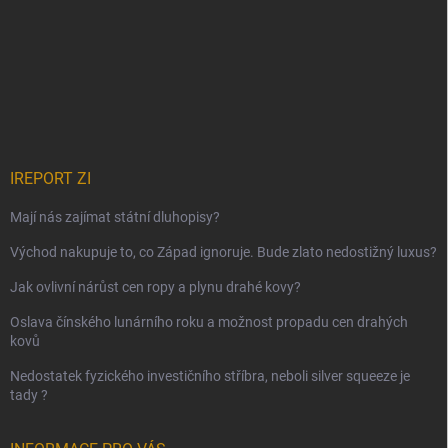
IREPORT ZI
Mají nás zajímat státní dluhopisy?
Východ nakupuje to, co Západ ignoruje. Bude zlato nedostižný luxus?
Jak ovlivní nárůst cen ropy a plynu drahé kovy?
Oslava čínského lunárního roku a možnost propadu cen drahých
kovů
Nedostatek fyzického investičního stříbra, neboli silver squeeze je
tady ?