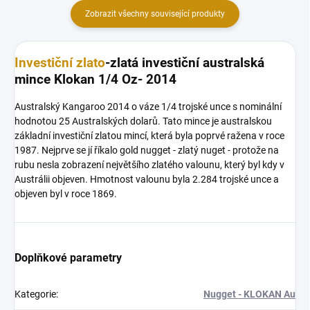
Zobrazit všechny související produkty
Investiční zlato
-zlatá investiční australská
mince Klokan 1/4 Oz- 2014
Australský Kangaroo 2014 o váze 1/4 trojské unce s nominální
hodnotou 25 Australských dolarů. Tato mince je australskou
základní investiční zlatou mincí, která byla poprvé ražena v roce
1987. Nejprve se jí říkalo gold nugget - zlatý nuget - protože na
rubu nesla zobrazení největšího zlatého valounu, který byl kdy v
Austrálii objeven. Hmotnost valounu byla 2.284 trojské unce a
objeven byl v roce 1869.
Doplňkové parametry
Kategorie
:
Nugget - KLOKAN Au