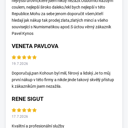
nejvyšší úrovni,které jsem nikdy nezažil.Odborníci každým
coulem, nejlepší široko daleko,řekl bych nejlepší v této
Republice.Mohu za sebe jenom doporučit všem,kteří
hledají jak nákup tak prodej zlata,zlatých mincí a všeho
související s Numismatikou apod.S úctou věrný zákazník
Pavel Kynos
VENETA PAVLOVA
19.7.2026
Doporučuji,pan Kohoun byl milí, férový a lidský.Je to můj
první nákup v této firmy a nikde jinde takový skvělý přístup
k zákazníkům jsem nezažila.
RENE SIGUT
17.7.2026
Kvalitní a profesionální služby