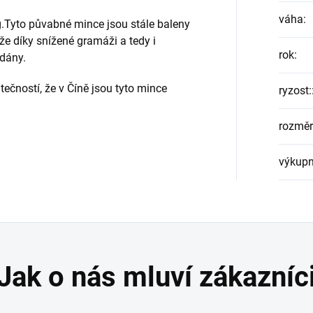
váha
:
g.Tyto půvabné mince jsou stále baleny
 že díky snížené gramáži a tedy i
rok
:
odány.
ečností, že v Číně jsou tyto mince
ryzost:
rozměr
výkupn