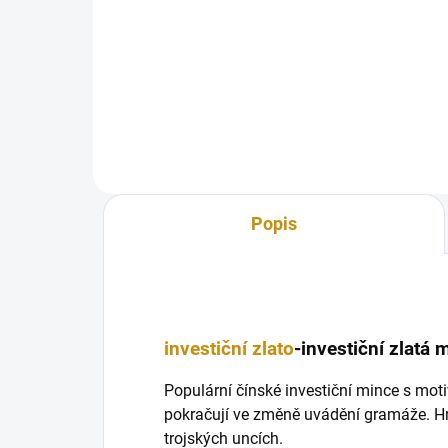
Investiční zlatá mince Izraele s
Inve
názevem The Cardo je osmou v
bea
sérii Jerusalem of Gold ...
1Oz-
Popis
investiční zlato
-investiční zlatá
Populární čínské investiční mince s mo
pokračují ve změně uvádění gramáže. H
trojských uncích.