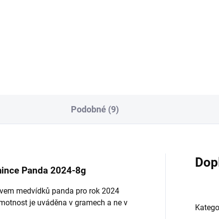
stiční zlatá mince Tudor
Investiční zlatá mince Tudor
sts 2026-heraldická série
beasts 2023-heraldická série
 další mince...
1Oz- druhá mince série-The..
Podobné (9)
Dop
 mince Panda 2024-8g
tivem medvídků panda pro rok 2024
motnost je uváděna v gramech a ne v
Katego