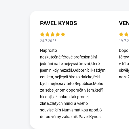
PAVEL KYNOS
VEN
24.7.2026
19.7.
Naprosto
Dopor
neskutečné,férové,profesionální
férov
jednání na té nejvyšší úrovni,které
v tét
jsem nikdy nezažil.Odborníci každým
skvěl
coulem, nejlepší široko daleko,řekl
nezaž
bych nejlepší v této Republice.Mohu
za sebe jenom doporučit všem,kteří
hledají jak nákup tak prodej
zlata,zlatých mincí a všeho
související s Numismatikou apod.S
úctou věrný zákazník Pavel Kynos