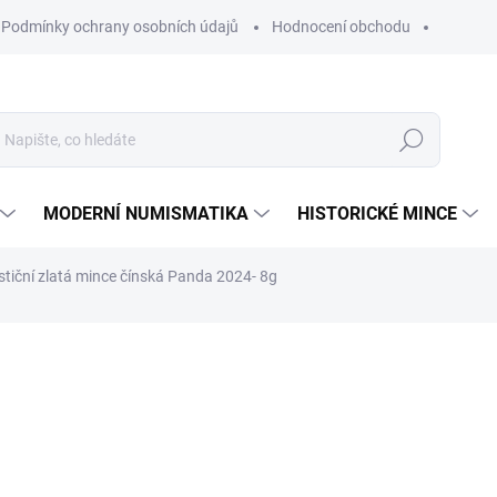
Podmínky ochrany osobních údajů
Hodnocení obchodu
Hledat
MODERNÍ NUMISMATIKA
HISTORICKÉ MINCE
stiční zlatá mince čínská Panda 2024- 8g
ní
ZNAČKA:
SHENZHEN GUOBAO MINT
27 496 Kč
Měrná
NA OBJEDNÁVKU 10 DNŮ
cena:
MŮŽEME DORUČIT DO:
25.8.2