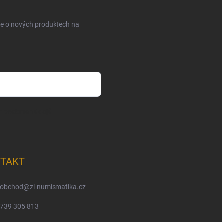
ce o nových produktech na
m osobních údajů
TAKT
obchod
@
zi-numismatika.cz
739 305 813