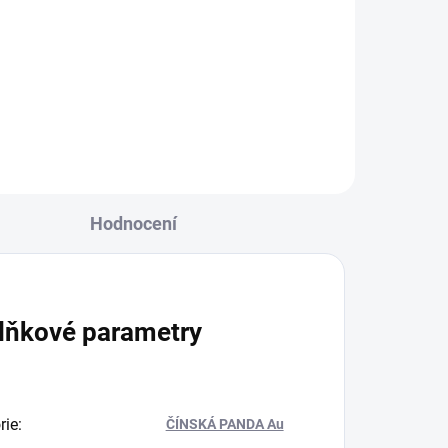
Investiční zlatá mince Yale 2023 -
heraldická série Tudor beasts-1/4
.
Oz
Hodnocení
lňkové parametry
rie
:
ČÍNSKÁ PANDA Au