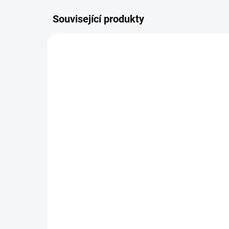
Související produkty
AU-10-KS-CARDO-AKCE
SKLADEM
Zlatá mince -série Zlatý
Inv
Jeruzalém- The Cardo
Tu
2018 1 Oz-10 kusů v akci
her
Dr
1 270 550 Kč
97
Do košíku