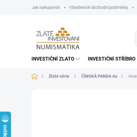
Přejít
Jak nakupovat
Všeobecné obchodní podmínky
na
obsah
INVESTIČNÍ ZLATO
INVESTIČNÍ STŘÍBRO
Domů
Zlaté série
ČÍNSKÁ PANDA Au
Inve
Neohodnoceno
Podrobnosti hodnoce