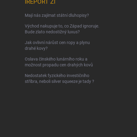
IREPORT ZI
Mají nás zajímat státní dluhopisy?
Východ nakupuje to, co Západ ignoruje.
Bude zlato nedostižný luxus?
Jak ovlivní nárůst cen ropy a plynu
drahé kovy?
Oslava čínského lunárního roku a
možnost propadu cen drahých kovů
Nedostatek fyzického investičního
stříbra, neboli silver squeeze je tady ?