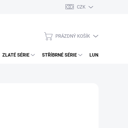
CZK
PRÁZDNÝ KOŠÍK
NÁKUPNÍ
KOŠÍK
ZLATÉ SÉRIE
STŘÍBRNÉ SÉRIE
LUNÁRNÍ SÉRIE
026
MOŽNOSTI DORUČENÍ