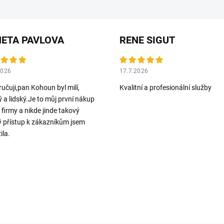
ETA PAVLOVA
RENE SIGUT
2026
17.7.2026
učuji,pan Kohoun byl milí,
Kvalitní a profesionální služby
ý a lidský.Je to můj první nákup
o firmy a nikde jinde takový
ý přístup k zákazníkům jsem
ila.