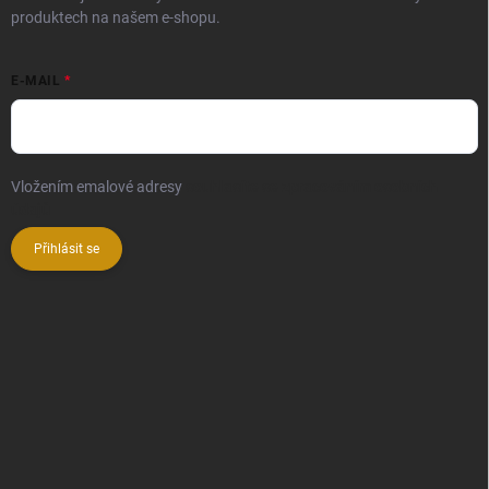
produktech na našem e-shopu.
E-MAIL
Vložením emalové adresy
souhlasíte se zpracováním osobních
údajů
Přihlásit se