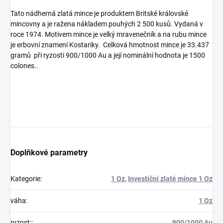
Tato nádherná zlatá mince je produktem Britské královské
mincovny a je ražena nákladem pouhých 2 500 kusů. Vydaná v
roce 1974. Motivem mince je velký mravenečník a na rubu mince
je erbovní znamení Kostariky. Celková hmotnost mince je 33.437
gramů při ryzosti 900/1000 Au a její nominální hodnota je 1500
colones..
Doplňkové parametry
Kategorie
:
1 Oz
,
Investiční zlaté mince 1 Oz
váha
:
1 Oz
ryzost:
:
900/1000 Au