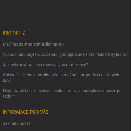
IREPORT ZI
Mají nás zajímat státní dluhopisy?
Východ nakupuje to, co Západ ignoruje. Bude zlato nedostižný luxus?
Jak ovlivní nárůst cen ropy a plynu drahé kovy?
Oslava čínského lunárního roku a možnost propadu cen drahých
kovů
Nedostatek fyzického investičního stříbra, neboli silver squeeze je
tady ?
INFORMACE PRO VÁS
Jak nakupovat