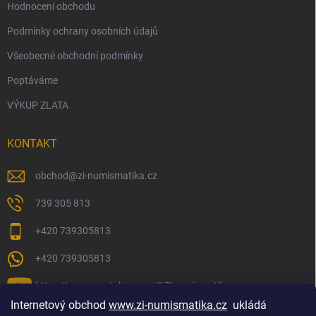
Hodnocení obchodu
Podmínky ochrany osobních údajů
Všeobecné obchodní podmínky
Poptáváme
VÝKUP ZLATA
KONTAKT
obchod
@
zi-numismatika.cz
739 305 813
+420 739305813
+420 739305813
https://www.youtube.com/@ZInumismatika
Internetový obchod
www.zi-numismatika.cz
ukládá