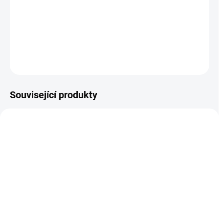
Zlatá mince
Mravenečník 1974-Kostarika
DETAILNÍ INFORMACE
ZEPTAT SE
HLÍDAT
Uložit
Související produkty
AU-10-KS-CARDO-AKCE
GOLD--YEHUDA-1-OZ-2021
SKLADEM
NA OBJEDNÁVKU 10 DNŮ
Zlatá mince -série Zlatý
Zlatá mince série Zlatý
Jeruzalém- The Cardo
Jeruzalém- Mahane