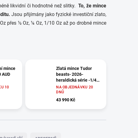
éně likvidní či hodnotné než slitky.
To, že mince
ditu.
Jsou přijímány jako fyzické
investiční zlato
,
1 Oz přes ½ Oz, ¼ Oz, 1/10 Oz až po drobné mince
ní mince
Zlatá mince Tudor
0 AUD
beasts- 2026-
heraldická série -1/4
Oz proof -Drak
U 10
NA OBJEDNÁVKU 20
Tudorovců
DNŮ
43 990 Kč