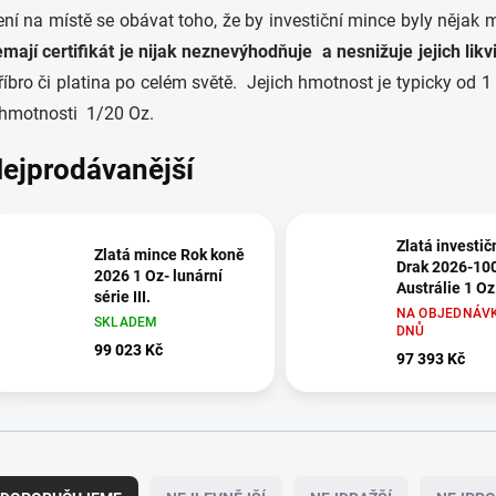
ní na místě se obávat toho, že by investiční mince byly nějak m
mají certifikát je nijak neznevýhodňuje a nesnižuje jejich likvi
říbro
či platina po celém světě. Jejich hmotnost je typicky od 
 hmotnosti 1/20 Oz.
ejprodávanější
Zlatá investič
Zlatá mince Rok koně
Drak 2026-10
2026 1 Oz- lunární
Austrálie 1 Oz
série III.
NA OBJEDNÁVK
SKLADEM
DNŮ
99 023 Kč
97 393 Kč