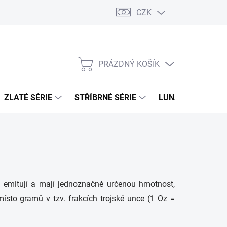
CZK
PRÁZDNÝ KOŠÍK
NÁKUPNÍ
KOŠÍK
ZLATÉ SÉRIE
STŘÍBRNÉ SÉRIE
LUNÁRNÍ SÉRIE
je emitují a mají jednoznačně určenou hmotnost,
ísto gramů v tzv. frakcích trojské unce (1 Oz =