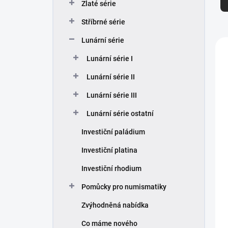
Zlaté série
z
e
Stříbrné série
n
í
Lunární série
V
p
ý
Lunární série I
r
p
o
i
Lunární série II
d
s
Lunární série III
u
p
k
r
Lunární série ostatní
t
o
ů
d
Investiční paládium
u
Investiční platina
k
t
Investiční rhodium
ů
Pomůcky pro numismatiky
Zvýhodněná nabídka
Co máme nového