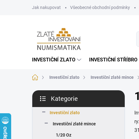
Přejít
Jak nakupovat
Všeobecné obchodní podmínky
na
obsah
INVESTIČNÍ ZLATO
INVESTIČNÍ STŘÍBRO
Domů
Investiční zlato
Investiční zlaté mince
P
Kategorie
o
Přeskočit
s
kategorie
In
t
Investiční zlato
r
ry
Investiční zlaté mince
a
31
n
1/20 Oz