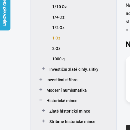
n
Ne
1/10 Oz
í
ne
p
1/4 Oz
a
st
n
1/2 Oz
o
e
1 Oz
l
N
2 Oz
1000 g
Investiční zlaté cihly, slitky
Investiční stříbro
Moderní numismatika
Historické mince
Zlaté historické mince
Ř
Stříbrné historické mince
a