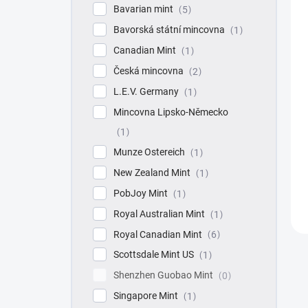
Bavarian mint
5
Bavorská státní mincovna
1
Canadian Mint
1
Česká mincovna
2
L.E.V. Germany
1
Mincovna Lipsko-Německo
1
Munze Ostereich
1
New Zealand Mint
1
PobJoy Mint
1
Royal Australian Mint
1
Royal Canadian Mint
6
Scottsdale Mint US
1
Shenzhen Guobao Mint
0
Singapore Mint
1