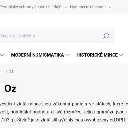
Podmínky ochrany osobních údajů
Hodnocení obchodu
Hledat
MODERNÍ NUMISMATIKA
HISTORICKÉ MINCE
1 Oz
1 Oz
vestiční zlaté mince jsou zákonná platidla ve státech, které 
zost, nominální hodnotu a své rozměry. Jejich gramáže jsou m
,103 g). Stejně jako zlaté slitky/cihly jsou osvobozeny od DPH.