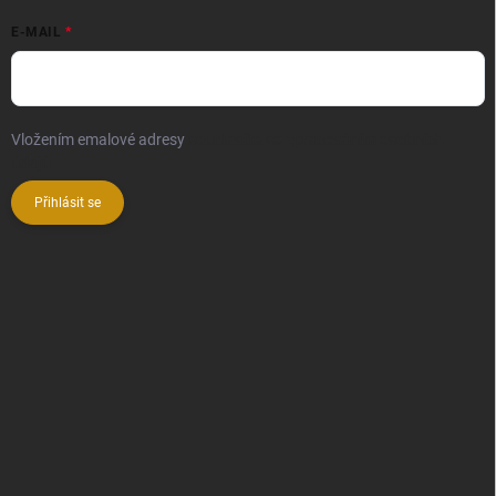
E-MAIL
Vložením emalové adresy
souhlasíte se zpracováním osobních
údajů
Přihlásit se