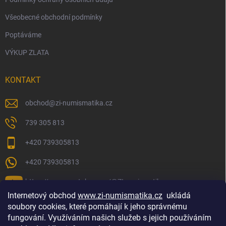
Všeobecné obchodní podmínky
Poptáváme
VÝKUP ZLATA
KONTAKT
obchod
@
zi-numismatika.cz
739 305 813
+420 739305813
+420 739305813
https://www.youtube.com/@ZInumismatika
Internetový obchod
www.zi-numismatika.cz
ukládá
soubory cookies, které pomáhají k jeho správnému
fungování. Využíváním našich služeb s jejich používáním
Zlaté investování
Golf shop Golfstart
Houby a bylinky