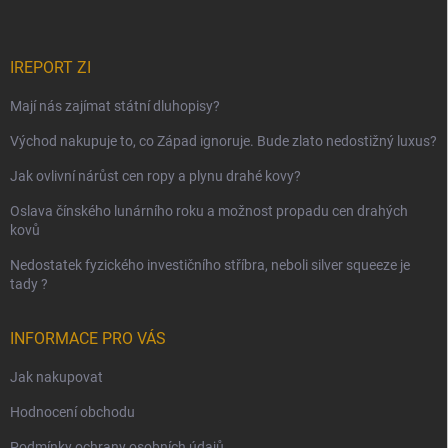
IREPORT ZI
Mají nás zajímat státní dluhopisy?
Východ nakupuje to, co Západ ignoruje. Bude zlato nedostižný luxus?
Jak ovlivní nárůst cen ropy a plynu drahé kovy?
Oslava čínského lunárního roku a možnost propadu cen drahých
kovů
Nedostatek fyzického investičního stříbra, neboli silver squeeze je
tady ?
INFORMACE PRO VÁS
Jak nakupovat
Hodnocení obchodu
Podmínky ochrany osobních údajů