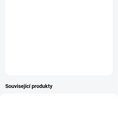
MOŽNOSTI
DORUČENÍ
−
+
Přidat do košíku
Tato historická mince je skutečnou starožitností nesoucí v sobě
historii hanzovního Hamburgu z vlády císaře Wilhelma I. let 1871-
1888.
DETAILNÍ INFORMACE
ZEPTAT SE
HLÍDAT
Uložit
Související produkty
GOLD-MARKA-WILHELM-II-1913
GOLD-MARKA-WILHELM-II-1914