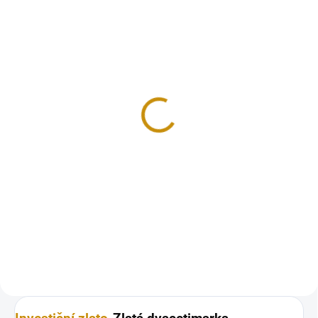
NA OBJEDNÁVKU 10 DNŮ
NA OBJEDNÁVKU 10 DNŮ
Zlatá mince pruská 20
Zlatá mince pruská 20
marka-Wilhelm II. král
marka-Wilhelm II. král
pruský 1913
pruský 1914
26 469 Kč
32 999 Kč
Do košíku
Do košíku
Zlatá 20 marka je celosvětově
Zlatá 20 marka je celosvětově
oblíbenou sběratelskou mincí.
oblíbenou sběratelskou mincí.
Její počátek je v roce 1888, kdy...
Její počátek je v roce 1888, kdy...