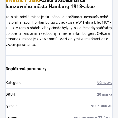
Investiční zlato
-Zlatá dvacetimarka
hanzovního města Hamburg 1913-akce
Tato historická mince je skutečnou starožitností nesoucí v sobě
historii hanzovního Hamburgu z vlády císaře Wilhelma I. let 1871-
1913. V tomto období vlády císaře byly tyto zlaté marky vydávány
do oběhu hanzovním svobodným městem Hamburgem. Celková
hmotnost mince je 7.986 gramů. Mezi zlatými 20 markami jde o
vzácnější variantu.
Doplňkové parametry
Kategorie
:
Německo
DRUH
:
20 marka
ryzost:
:
900/1000 Au
rozměr:
:
průměr mince 22.5 mm