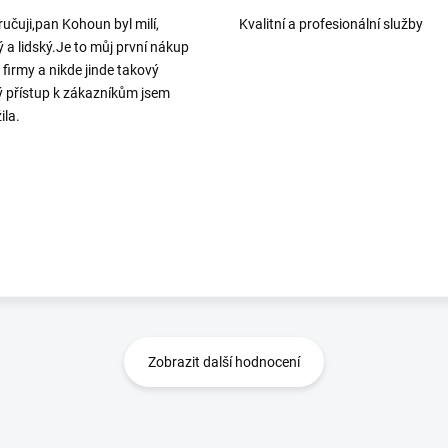
učuji,pan Kohoun byl milí,
Kvalitní a profesionální služby
ý a lidský.Je to můj první nákup
o firmy a nikde jinde takový
ý přístup k zákazníkům jsem
ila.
Zobrazit další hodnocení