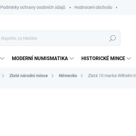
Podmínky ochrany osobních údajů
Hodnocení obchodu
Hledat
MODERNÍ NUMISMATIKA
HISTORICKÉ MINCE
Zlaté národní mince
Německo
Zlatá 10 marka-Wilhelm I
ní
20 145 Kč
Měrná
SKLADEM
cena:
MŮŽEME DORUČIT DO:
12.8.2