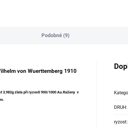
Podobné (9)
Dop
Wilhelm von Wuerttemberg 1910
 3,982g zlata při ryzosti 900/1000 Au.Raženy v
Katego
em.
DRUH
:
ryzost: