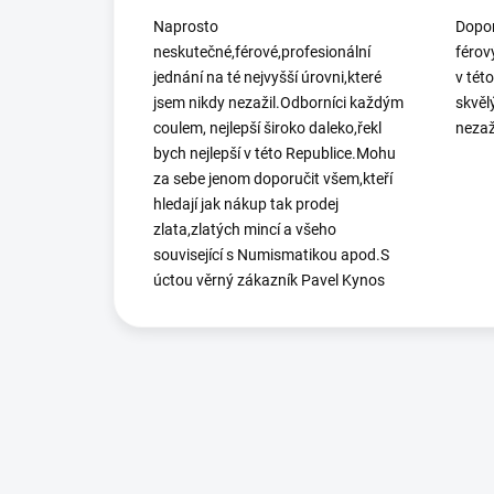
Naprosto
Dopor
neskutečné,férové,profesionální
férov
jednání na té nejvyšší úrovni,které
v tét
jsem nikdy nezažil.Odborníci každým
skvěl
coulem, nejlepší široko daleko,řekl
nezaž
bych nejlepší v této Republice.Mohu
za sebe jenom doporučit všem,kteří
hledají jak nákup tak prodej
zlata,zlatých mincí a všeho
související s Numismatikou apod.S
úctou věrný zákazník Pavel Kynos