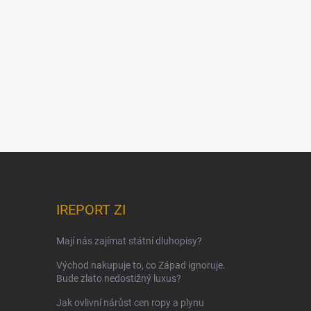
IREPORT ZI
Mají nás zajímat státní dluhopisy?
Východ nakupuje to, co Západ ignoruje.
Bude zlato nedostižný luxus?
Jak ovlivní nárůst cen ropy a plynu