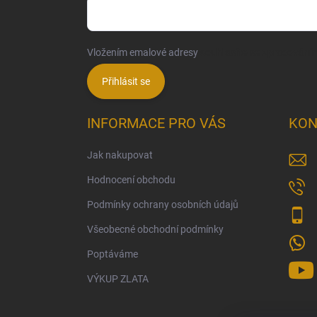
Vložením emalové adresy
souhlasíte se zpracování
Přihlásit se
INFORMACE PRO VÁS
KON
Jak nakupovat
Hodnocení obchodu
Podmínky ochrany osobních údajů
Všeobecné obchodní podmínky
Poptáváme
VÝKUP ZLATA