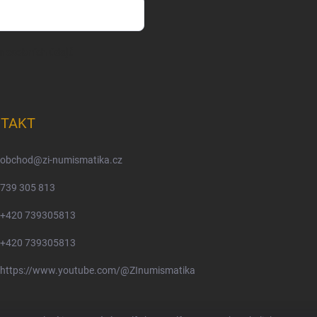
m osobních údajů
TAKT
obchod
@
zi-numismatika.cz
739 305 813
+420 739305813
+420 739305813
https://www.youtube.com/@ZInumismatika