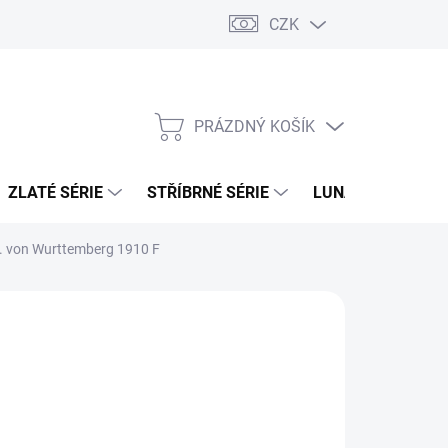
CZK
PRÁZDNÝ KOŠÍK
NÁKUPNÍ
KOŠÍK
ZLATÉ SÉRIE
STŘÍBRNÉ SÉRIE
LUNÁRNÍ SÉRIE
I. von Wurttemberg 1910 F
026
MOŽNOSTI DORUČENÍ