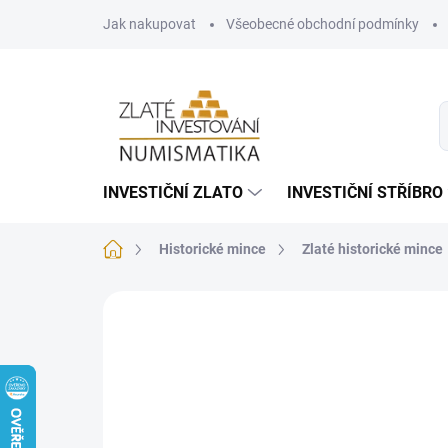
Přejít
Jak nakupovat
Všeobecné obchodní podmínky
na
obsah
INVESTIČNÍ ZLATO
INVESTIČNÍ STŘÍBRO
Domů
Historické mince
Zlaté historické mince
Neohodnoceno
Podrobnosti hodnoce