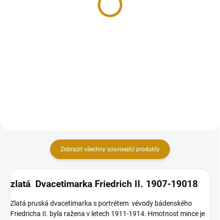
34 702 Kč
27 074 Kč
Do košíku
Do košíku
Zlatá 20 marka 1894-1895 -
Albert von Sachsen
Zlatá 20 marka je celosvětově
oblíbenou sběratelskou mincí.
Její počátek je v roce 1888, kdy...
Zobrazit všechny související produkty
zlatá Dvacetimarka Friedrich II. 1907-19018
Zlatá pruská dvacetimarka s portrétem vévody bádenského
Friedricha II. byla ražena v letech 1911-1914. Hmotnost mince je