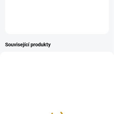
Zlatá mince
20 marka-Friedrich II. 1907-1918
DETAILNÍ INFORMACE
ZEPTAT SE
HLÍDAT
Uložit
Související produkty
NOVINKA
GOLD-MARKA-WILHELM-II-1913
AU-20-MARKA-ALBERT-1894
NA OBJEDNÁVKU 10 DNŮ
SKLADEM
Zlatá mince pruská 20
Zlatá 20 marka Albert
marka-Wilhelm II. král
von Sachsen 1894 E
pruský 1913