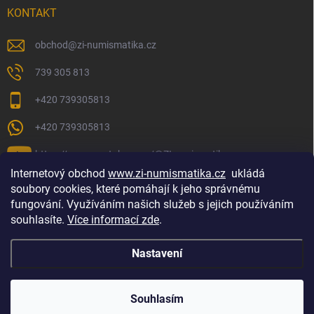
KONTAKT
obchod
@
zi-numismatika.cz
739 305 813
+420 739305813
+420 739305813
https://www.youtube.com/@ZInumismatika
Internetový obchod
www.zi-numismatika.cz
ukládá
soubory cookies, které pomáhají k jeho správnému
fungování. Využíváním našich služeb s jejich používáním
Zlaté investování
Golf shop Golfstart
Houby a bylinky
souhlasíte.
Více informací zde
.
Nastavení
Copyright 2026
ZI-NUMISMATIKA
. Všechna práva vyhrazena.
Souhlasím