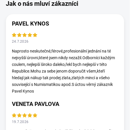
PAVEL KYNOS
24.7.2026
Naprosto neskutečné,férové,profesionální jednání na té
nejvyšší úrovni,které jsem nikdy nezažil.Odborníci každým
coulem, nejlepší široko daleko,řekl bych nejlepší v této
Republice.Mohu za sebe jenom doporučit všem,kteří
hledají jak nákup tak prodej zlata,zlatých mincí a všeho
související s Numismatikou apod.S úctou věrný zákazník
Pavel Kynos
VENETA PAVLOVA
19.7.2026