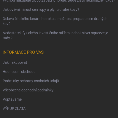
Východ nakupuje to, co Západ ignoruje. Bude zlato nedostižný luxus?
Jak ovlivní nárůst cen ropy a plynu drahé kovy?
Oslava čínského lunárního roku a možnost propadu cen drahých
kovů
Nedostatek fyzického investičního stříbra, neboli silver squeeze je
tady ?
INFORMACE PRO VÁS
Jak nakupovat
Hodnocení obchodu
Podmínky ochrany osobních údajů
Všeobecné obchodní podmínky
Poptáváme
VÝKUP ZLATA