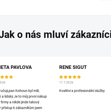
ETA PAVLOVA
RENE SIGUT
2026
17.7.2026
učuji,pan Kohoun byl milí,
Kvalitní a profesionální služby
ý a lidský.Je to můj první nákup
o firmy a nikde jinde takový
ý přístup k zákazníkům jsem