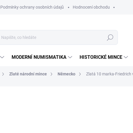
Podmínky ochrany osobních údajů
Hodnocení obchodu
Hledat
MODERNÍ NUMISMATIKA
HISTORICKÉ MINCE
Zlaté národní mince
Německo
Zlatá 10 marka-Friedrich
ní
15 970 Kč
Měrná
NA OBJEDNÁVKU 10 DNŮ
cena:
MŮŽEME DORUČIT DO:
26.8.2