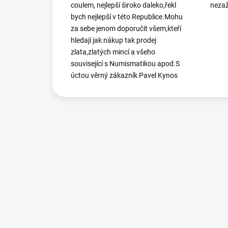
coulem, nejlepší široko daleko,řekl
nezaž
bych nejlepší v této Republice.Mohu
za sebe jenom doporučit všem,kteří
hledají jak nákup tak prodej
zlata,zlatých mincí a všeho
související s Numismatikou apod.S
úctou věrný zákazník Pavel Kynos