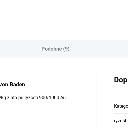
tek je v roce 1888, kdy...
oblíbenou sběratelskou mincí. 
počátek je v roce 1888, kdy...
Podobné (9)
Dop
 von Baden
g zlata při ryzosti 900/1000 Au.
Katego
ryzost: