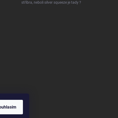
stříbra, neboli silver squeeze je tady ?
ouhlasím