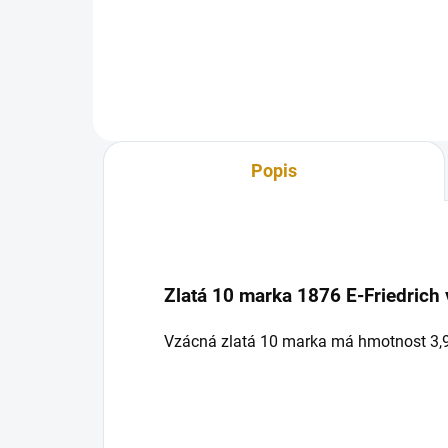
počátek je v roce 1888, kdy...
počá
Popis
Zlatá 10 marka 1876 E-Friedrich
Vzácná zlatá 10 marka má hmotnost 3,98