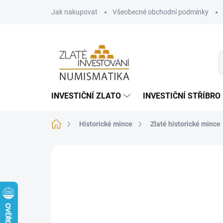
Přejít
Jak nakupovat
Všeobecné obchodní podmínky
na
obsah
INVESTIČNÍ ZLATO
INVESTIČNÍ STŘÍBRO
Domů
Historické mince
Zlaté historické mince
Neohodnoceno
Podrobnosti hodnoce