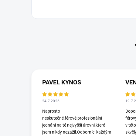
PAVEL KYNOS
VEN
24.7.2026
19.7.
Naprosto
Dopor
neskutečné,férové,profesionální
férov
jednání na té nejvyšší úrovni,které
v tét
jsem nikdy nezažil.Odborníci každým
skvěl