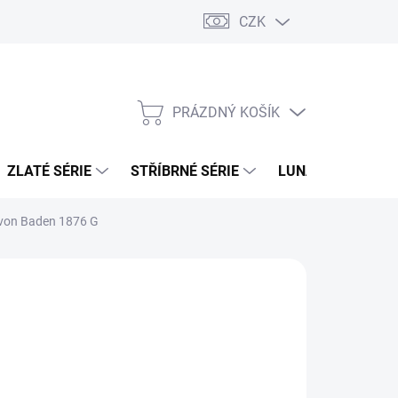
CZK
PRÁZDNÝ KOŠÍK
NÁKUPNÍ
KOŠÍK
ZLATÉ SÉRIE
STŘÍBRNÉ SÉRIE
LUNÁRNÍ SÉRIE
 von Baden 1876 G
026
MOŽNOSTI DORUČENÍ