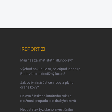
IREPORT ZI
Mají nás zajímat státní dluhopisy?
Východ nakupuje to, co Západ ignoruje.
Bude zlato nedostižný luxus?
Jak ovlivní nárůst cen ropy a plynu
drahé kovy?
Oslava čínského lunárního roku a
možnost propadu cen drahých kovů
Nedostatek fyzického investičního