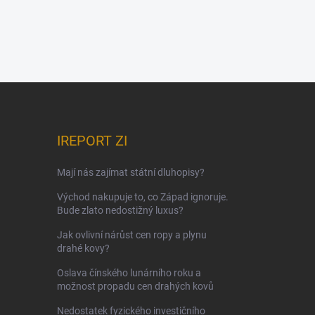
IREPORT ZI
Mají nás zajímat státní dluhopisy?
Východ nakupuje to, co Západ ignoruje.
Bude zlato nedostižný luxus?
Jak ovlivní nárůst cen ropy a plynu
drahé kovy?
Oslava čínského lunárního roku a
možnost propadu cen drahých kovů
Nedostatek fyzického investičního