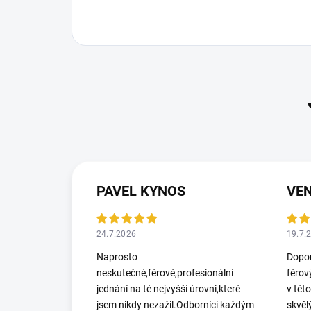
PAVEL KYNOS
VEN
24.7.2026
19.7.
Naprosto
Dopor
neskutečné,férové,profesionální
férov
jednání na té nejvyšší úrovni,které
v tét
jsem nikdy nezažil.Odborníci každým
skvěl