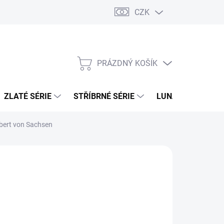
CZK
PRÁZDNÝ KOŠÍK
NÁKUPNÍ
KOŠÍK
ZLATÉ SÉRIE
STŘÍBRNÉ SÉRIE
LUNÁRNÍ SÉRIE
bert von Sachsen
026
MOŽNOSTI DORUČENÍ