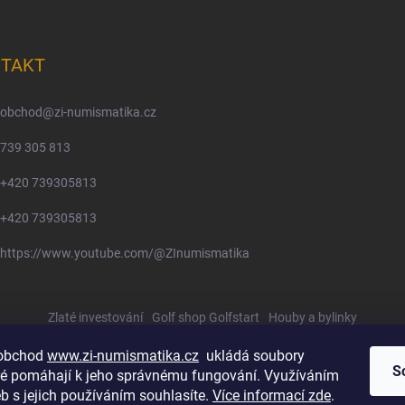
TAKT
obchod
@
zi-numismatika.cz
739 305 813
+420 739305813
+420 739305813
https://www.youtube.com/@ZInumismatika
Zlaté investování
Golf shop Golfstart
Houby a bylinky
 obchod
www.zi-numismatika.cz
ukládá soubory
S
eré pomáhají k jeho správnému fungování. Využíváním
b s jejich používáním souhlasíte.
Více informací zde
.