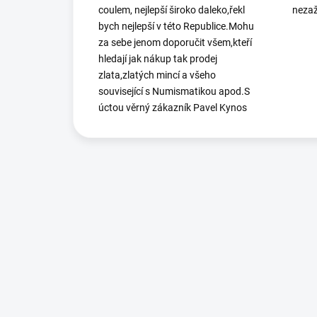
coulem, nejlepší široko daleko,řekl
nezaž
bych nejlepší v této Republice.Mohu
za sebe jenom doporučit všem,kteří
hledají jak nákup tak prodej
zlata,zlatých mincí a všeho
související s Numismatikou apod.S
úctou věrný zákazník Pavel Kynos