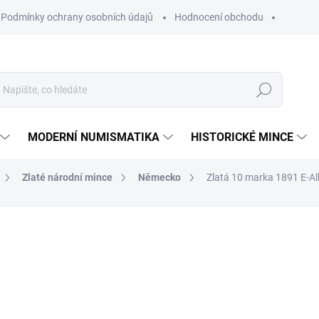
Podmínky ochrany osobních údajů
Hodnocení obchodu
Hledat
MODERNÍ NUMISMATIKA
HISTORICKÉ MINCE
Zlaté národní mince
Německo
Zlatá 10 marka 1891 E-Al
16 490 Kč
Měrná
NA OBJEDNÁVKU 10 DNŮ
cena:
MŮŽEME DORUČIT DO:
26.8.2