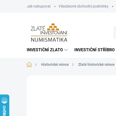
Přejít
Jak nakupovat
Všeobecné obchodní podmínky
na
obsah
INVESTIČNÍ ZLATO
INVESTIČNÍ STŘÍBRO
Domů
Historické mince
Zlaté historické mince
1 hodnocení
Podrobnosti hodnocení