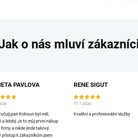
ETA PAVLOVA
RENE SIGUT
2026
17.7.2026
učuji,pan Kohoun byl milí,
Kvalitní a profesionální služby
ý a lidský.Je to můj první nákup
o firmy a nikde jinde takový
ý přístup k zákazníkům jsem