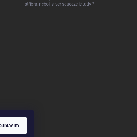
stříbra, neboli silver squeeze je tady ?
ouhlasím