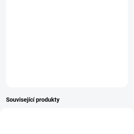
12.8.2026
MOŽNOSTI
DORUČENÍ
−
+
Přidat do košíku
Zlatá mince
Desetikoruna
Františka Josefa I.- uherská ražba 1893
KB 10 koruna
DETAILNÍ INFORMACE
ZEPTAT SE
HLÍDAT
Uložit
Související produkty
GOLD-25-SCH-AUSTRIA-1929
GOLD-25-SCH-AUSTRIA-1926