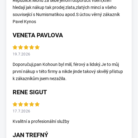
Republice.Mohu za sebe jenom doporučit všem,kteří
hledají jak nákup tak prodej zlata,zlatých mincí a všeho
související s Numismatikou apod.S úctou věrný zákazník
Pavel Kynos
VENETA PAVLOVA
19.7.2026
Doporučuji,pan Kohoun byl milí, férový a lidský.Je to můj
první nákup v této firmy a nikde jinde takový skvělý přístup
k zákazníkům jsem nezažila.
RENE SIGUT
17.7.2026
Kvalitní a profesionální služby
JAN TREFNÝ