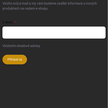
Vložte svůj e-mail a my vám budeme zasílat informace o nových
produktech na našem e-shopu.
E-MAIL
Vložením emalové adresy
souhlasíte se zpracováním osobních
údajů
Přihlásit se