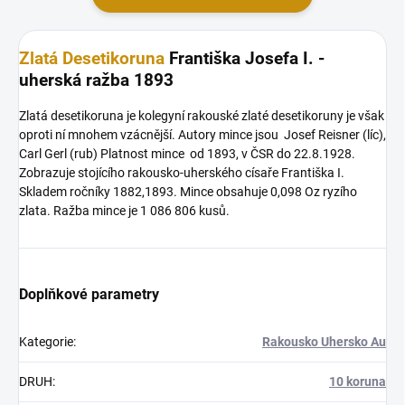
Zlatá Desetikoruna
Františka Josefa I. -
uherská ražba 1893
Zlatá desetikoruna je kolegyní rakouské zlaté desetikoruny je však
oproti ní mnohem vzácnější. Autory mince jsou Josef Reisner (líc),
Carl Gerl (rub) Platnost mince od 1893, v ČSR do 22.8.1928.
Zobrazuje stojícího rakousko-uherského císaře Františka I.
Skladem ročníky 1882,1893. Mince obsahuje 0,098 Oz ryzího
zlata. Ražba mince je 1 086 806 kusů.
Doplňkové parametry
Kategorie
:
Rakousko Uhersko Au
DRUH
:
10 koruna