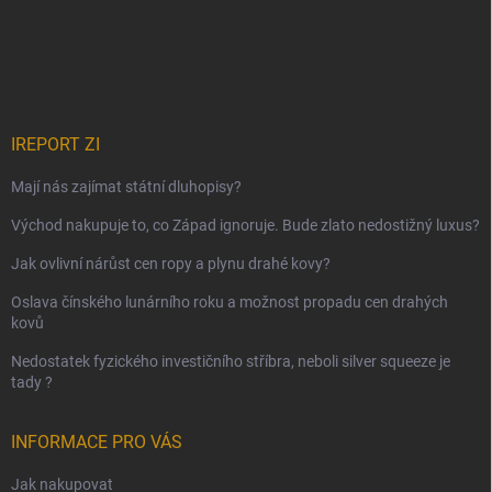
IREPORT ZI
Mají nás zajímat státní dluhopisy?
Východ nakupuje to, co Západ ignoruje. Bude zlato nedostižný luxus?
Jak ovlivní nárůst cen ropy a plynu drahé kovy?
Oslava čínského lunárního roku a možnost propadu cen drahých
kovů
Nedostatek fyzického investičního stříbra, neboli silver squeeze je
tady ?
INFORMACE PRO VÁS
Jak nakupovat