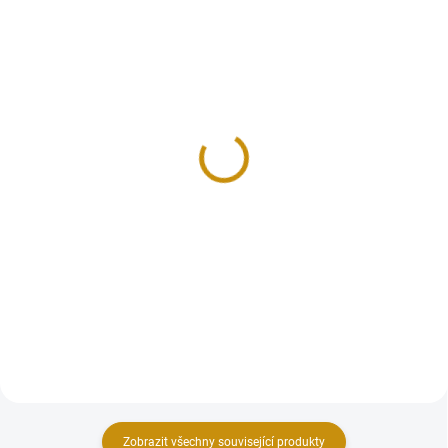
SKLADEM
SKLADEM
Zlatá mince rakouských
Zlatá mince rakouských
25 šilinků-1928
25 šilinků-1926
19 169 Kč
18 664 Kč
Do košíku
Do košíku
Zlatá mince rakouských 25
Zlatá mince rakouských 25
šilinků-1928- 25 šilink
šilinků-1926- 25 šilink
Zobrazit všechny související produkty