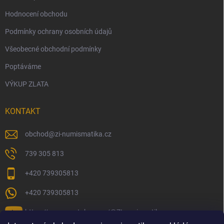
Hodnocení obchodu
Podmínky ochrany osobních údajů
Všeobecné obchodní podmínky
Poptáváme
VÝKUP ZLATA
KONTAKT
obchod
@
zi-numismatika.cz
739 305 813
+420 739305813
+420 739305813
https://www.youtube.com/@ZInumismatika