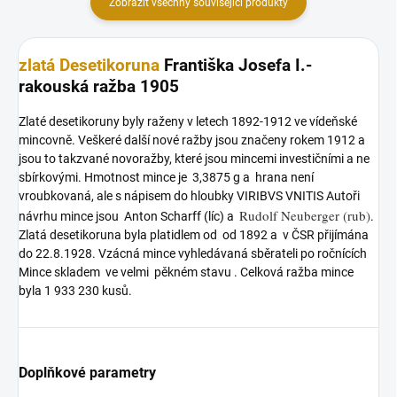
Zobrazit všechny související produkty
zlatá Desetikoruna
Františka Josefa I.-
rakouská ražba 1905
Zlaté desetikoruny byly raženy v letech 1892-1912 ve vídeňské
mincovně. Veškeré další nové ražby jsou značeny rokem 1912 a
jsou to takzvané novoražby, které jsou mincemi investičními a ne
sbírkovými. Hmotnost mince je 3,3875 g a hrana není
vroubkovaná, ale s nápisem do hloubky VIRIBVS VNITIS Autoři
Rudolf Neuberger (rub)
návrhu mince jsou Anton Scharff (líc) a
.
Zlatá desetikoruna byla platidlem od od 1892 a v ČSR přijímána
do 22.8.1928. Vzácná mince vyhledávaná sběrateli po ročnících
Mince skladem ve velmi pěkném stavu . Celková ražba mince
byla 1 933 230 kusů.
Doplňkové parametry