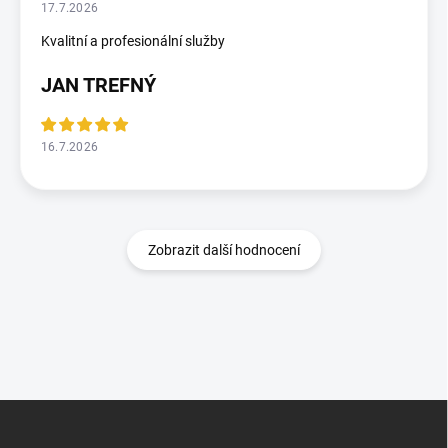
17.7.2026
Kvalitní a profesionální služby
JAN TREFNÝ
16.7.2026
Zobrazit další hodnocení
Z
á