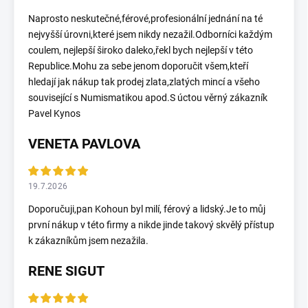
Naprosto neskutečné,férové,profesionální jednání na té
nejvyšší úrovni,které jsem nikdy nezažil.Odborníci každým
coulem, nejlepší široko daleko,řekl bych nejlepší v této
Republice.Mohu za sebe jenom doporučit všem,kteří
hledají jak nákup tak prodej zlata,zlatých mincí a všeho
související s Numismatikou apod.S úctou věrný zákazník
Pavel Kynos
VENETA PAVLOVA
19.7.2026
Doporučuji,pan Kohoun byl milí, férový a lidský.Je to můj
první nákup v této firmy a nikde jinde takový skvělý přístup
k zákazníkům jsem nezažila.
RENE SIGUT