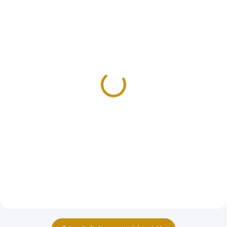
SKLADEM
SKLADEM
Zlatá mince rakouských
Zlatá mince 1000
25 šilinků-1929
rakouských šilinků-
Babenberg
19 169 Kč
39 803 Kč
Do košíku
Do košíku
Zlatá mince rakouských 25
šilinků-1929- 25 šilink
Zlatá mince 1000 rakouských
šilinků-Babenberg