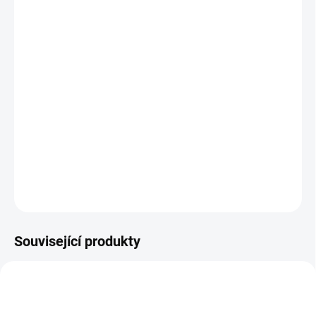
12.8.2026
MOŽNOSTI
DORUČENÍ
−
+
Přidat do košíku
Zlatá mince
Desetikoruna
Františka Josefa I.- rakouská ražba
1905 10 koruna
DETAILNÍ INFORMACE
ZEPTAT SE
HLÍDAT
Uložit
Související produkty
GOLD-25-SCH-AUSTRIA-1929A
GOLD-BABENBERG-1000