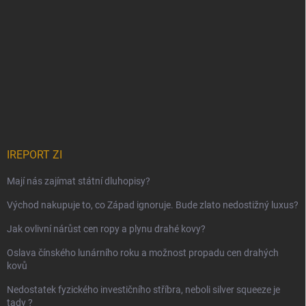
IREPORT ZI
Mají nás zajímat státní dluhopisy?
Východ nakupuje to, co Západ ignoruje. Bude zlato nedostižný luxus?
Jak ovlivní nárůst cen ropy a plynu drahé kovy?
Oslava čínského lunárního roku a možnost propadu cen drahých
kovů
Nedostatek fyzického investičního stříbra, neboli silver squeeze je
tady ?