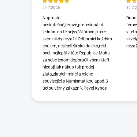
24.7.2026
19.7.
Naprosto
Dopor
neskutečné,férové,profesionální
férov
jednání na té nejvyšší úrovni,které
v tét
jsem nikdy nezažil.Odborníci každým
skvěl
coulem, nejlepší široko daleko,řekl
nezaž
bych nejlepší v této Republice.Mohu
za sebe jenom doporučit všem,kteří
hledají jak nákup tak prodej
zlata,zlatých mincí a všeho
související s Numismatikou apod.S
úctou věrný zákazník Pavel Kynos