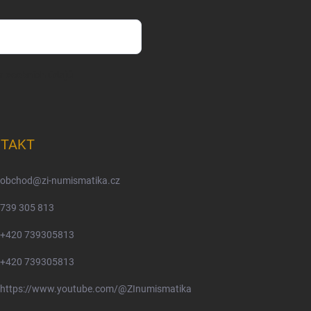
m osobních údajů
TAKT
obchod
@
zi-numismatika.cz
739 305 813
+420 739305813
+420 739305813
https://www.youtube.com/@ZInumismatika