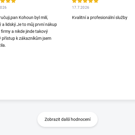
2026
17.7.2026
učuji,pan Kohoun byl milí,
Kvalitní a profesionální služby
ý a lidský.Je to můj první nákup
o firmy a nikde jinde takový
ý přístup k zákazníkům jsem
ila.
Zobrazit další hodnocení