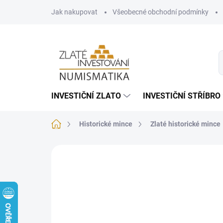
Přejít
Jak nakupovat
Všeobecné obchodní podmínky
na
obsah
INVESTIČNÍ ZLATO
INVESTIČNÍ STŘÍBRO
Domů
Historické mince
Zlaté historické mince
Neohodnoceno
Podrobnosti hodnoce