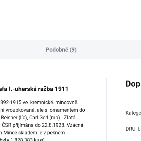
inků-Babenberg
Podobné (9)
Dop
efa I.-uherská ražba 1911
h 1892-1915 ve kremnické. mincovně.
ení vroubkovaná, ale s ornamentem do
Katego
eisner (líc), Carl Gerl (rub). Zlatá
v ČSR přijímána do 22.8.1928. Vzácná
DRUH
:
ch Mince skladem je v pěkném
byla 1 828 383 kusů.