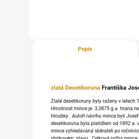
šil
Popis
zlatá Desetikoruna
Františka Jos
Zlaté desetikoruny byly raženy v letec
Hmotnost mince je 3,3875 g a hrana n
hloubky . Autoři návrhu mince byli Josef R
desetikoruna byla platidlem od 1892 a 
mince vyhledávaná sběrateli po ročnící
sbírkovém stavu . Celková ražba mince 