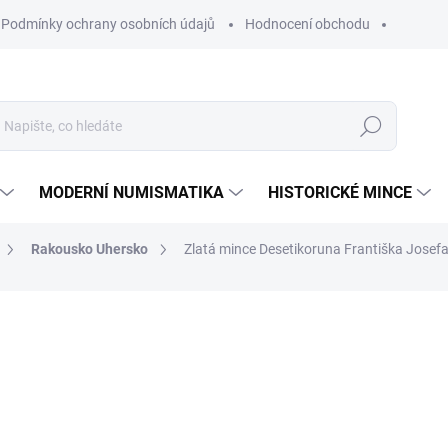
Podmínky ochrany osobních údajů
Hodnocení obchodu
Hledat
MODERNÍ NUMISMATIKA
HISTORICKÉ MINCE
Rakousko Uhersko
Zlatá mince Desetikoruna Františka Josefa
ní
ZNAČKA:
MINCOVNA KREMNICA
15 209 Kč
Měrná
SKLADEM
cena:
MŮŽEME DORUČIT DO:
12.8.2