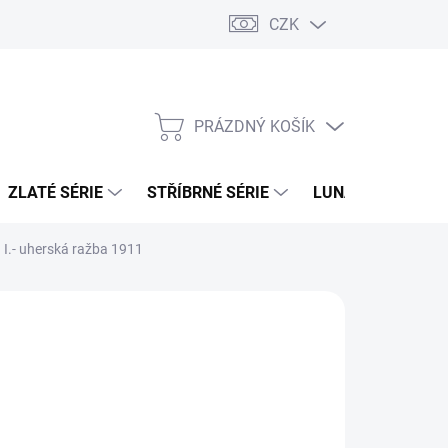
CZK
PRÁZDNÝ KOŠÍK
NÁKUPNÍ
KOŠÍK
ZLATÉ SÉRIE
STŘÍBRNÉ SÉRIE
LUNÁRNÍ SÉRIE
 I.- uherská ražba 1911
026
MOŽNOSTI DORUČENÍ