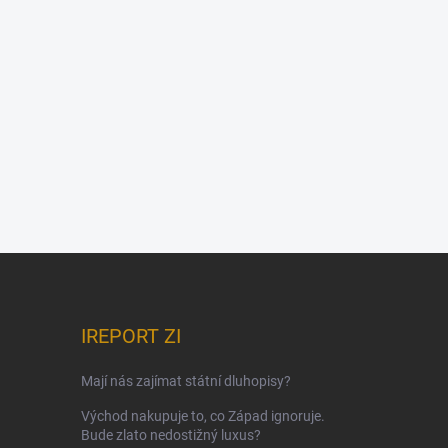
IREPORT ZI
Mají nás zajímat státní dluhopisy?
Východ nakupuje to, co Západ ignoruje.
Bude zlato nedostižný luxus?