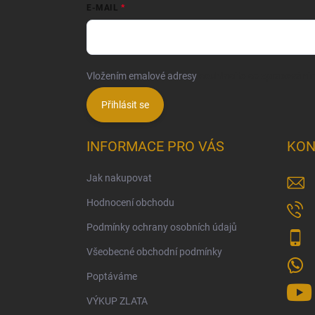
E-MAIL
Vložením emalové adresy
souhlasíte se zpracování
Přihlásit se
INFORMACE PRO VÁS
KON
Jak nakupovat
Hodnocení obchodu
Podmínky ochrany osobních údajů
Všeobecné obchodní podmínky
Poptáváme
VÝKUP ZLATA