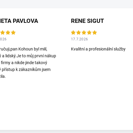
ETA PAVLOVA
RENE SIGUT
2026
17.7.2026
učuji,pan Kohoun byl milí,
Kvalitní a profesionální služby
ý a lidský.Je to můj první nákup
o firmy a nikde jinde takový
ý přístup k zákazníkům jsem
ila.