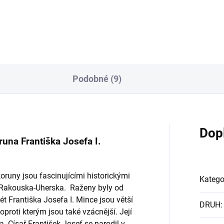
Podobné (9)
Dop
runa Františka Josefa I.
oruny jsou fascinujícími historickými
Katego
a Rakouska-Uherska. Raženy byly od
ét Františka Josefa I. Mince jsou větší
DRUH
:
oproti kterým jsou také vzácnější. Její
a. Císař František Josef se narodil v