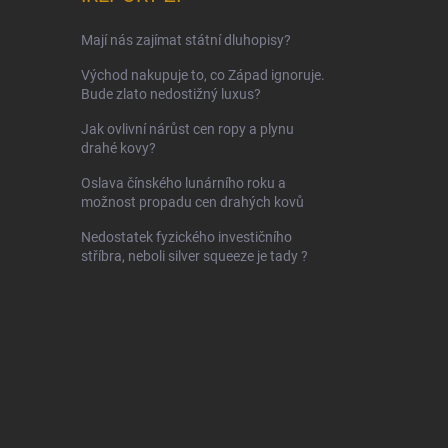
Mají nás zajímat státní dluhopisy?
Východ nakupuje to, co Západ ignoruje.
Bude zlato nedostižný luxus?
Jak ovlivní nárůst cen ropy a plynu
drahé kovy?
Oslava čínského lunárního roku a
možnost propadu cen drahých kovů
Nedostatek fyzického investičního
stříbra, neboli silver squeeze je tady ?