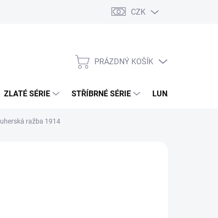
CZK
PRÁZDNÝ KOŠÍK
NÁKUPNÍ
KOŠÍK
ZLATÉ SÉRIE
STŘÍBRNÉ SÉRIE
LUNÁRNÍ SÉRIE
- uherská ražba 1914
026
MOŽNOSTI DORUČENÍ