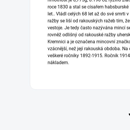
roce 1830 a stal se císařem habsburské 
let.. Vládl celých 68 let až do své smrti
ražby se liší od rakouských ražeb tím, že
vestoje. Je tedy často nazývána mincí s
rovněž odlišný od rakouské ražby uher
Kremnici a je označena mincovní značko
vzácnější, než její rakouská obdoba. Na
veškeré ročníky 1892-1915. Ročník 19
nákladem.