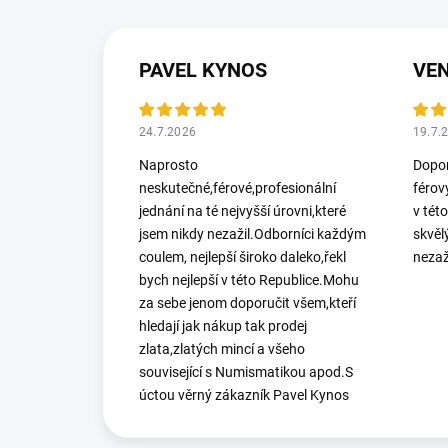
PAVEL KYNOS
VEN
24.7.2026
19.7.
Naprosto
Dopor
neskutečné,férové,profesionální
férov
jednání na té nejvyšší úrovni,které
v tét
jsem nikdy nezažil.Odborníci každým
skvěl
coulem, nejlepší široko daleko,řekl
nezaž
bych nejlepší v této Republice.Mohu
za sebe jenom doporučit všem,kteří
hledají jak nákup tak prodej
zlata,zlatých mincí a všeho
související s Numismatikou apod.S
úctou věrný zákazník Pavel Kynos