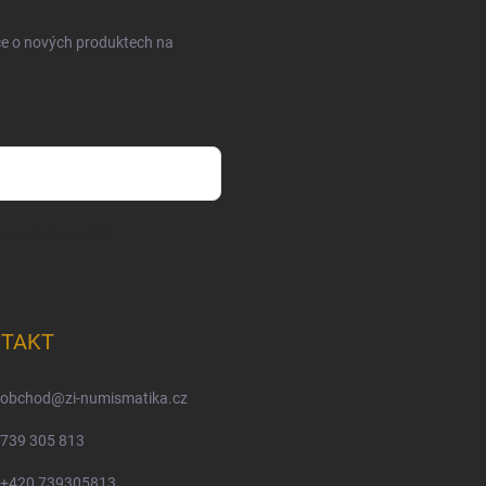
ce o nových produktech na
m osobních údajů
TAKT
obchod
@
zi-numismatika.cz
739 305 813
+420 739305813