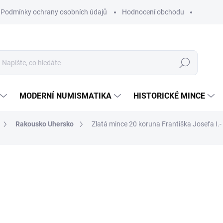
Podmínky ochrany osobních údajů
Hodnocení obchodu
Hledat
MODERNÍ NUMISMATIKA
HISTORICKÉ MINCE
Rakousko Uhersko
Zlatá mince 20 koruna Františka Josefa I.
ní
ZNAČKA:
MINCOVNA KREMNICA
24 615 Kč
Měrná
SKLADEM
cena:
MŮŽEME DORUČIT DO:
11.8.2