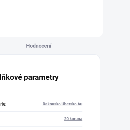
šilinků-Babenberg
Hodnocení
lňkové parametry
rie
:
Rakousko Uhersko Au
20 koruna