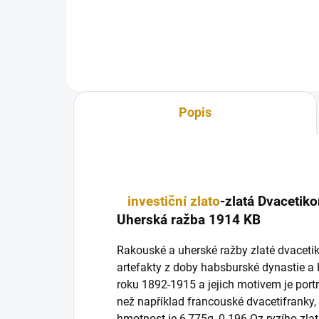
Popis
investiční zlato
-zlatá Dvacetiko
Uherská ražba 1914 KB
Rakouské a uherské ražby zlaté dvacetik
artefakty z doby habsburské dynastie 
roku 1892-1915 a jejich motivem je portr
než například francouské dvacetifranky, 
hmotnost je 6,775g, 0.196 Oz ryzího zlat