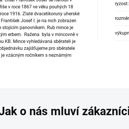
ryzost:
říše v roce 1867 ve věku pouhých 18
 v roce 1916. Zlaté dvacetikoruny uherské
rozměr
 František Josef I. je na nich zobrazen
e stojícím panovníkem. Rub mince je
výkupn
ským erbem. Ražena byla v mincovně v
u KB. Mince vyhledávaná sběrateli je
 objednávku zajišťujeme pro sběratele
14 je vzácným ročníkem s neznámým