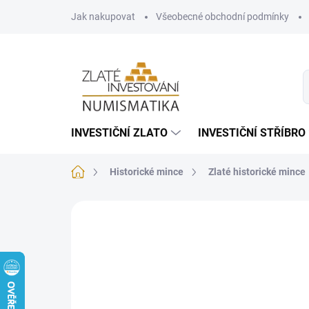
Přejít
Jak nakupovat
Všeobecné obchodní podmínky
na
obsah
INVESTIČNÍ ZLATO
INVESTIČNÍ STŘÍBRO
Domů
Historické mince
Zlaté historické mince
Neohodnoceno
Podrobnosti hodnoce