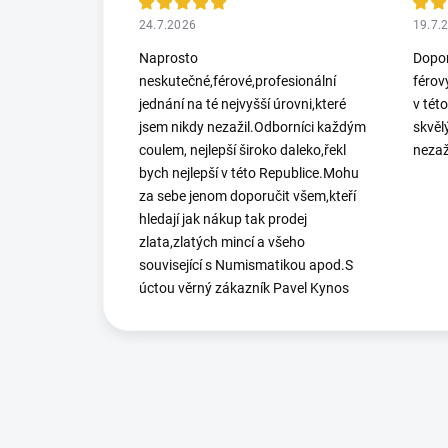
24.7.2026
19.7.
Naprosto
Dopor
neskutečné,férové,profesionální
férov
jednání na té nejvyšší úrovni,které
v tét
jsem nikdy nezažil.Odborníci každým
skvěl
coulem, nejlepší široko daleko,řekl
nezaž
bych nejlepší v této Republice.Mohu
za sebe jenom doporučit všem,kteří
hledají jak nákup tak prodej
zlata,zlatých mincí a všeho
související s Numismatikou apod.S
úctou věrný zákazník Pavel Kynos