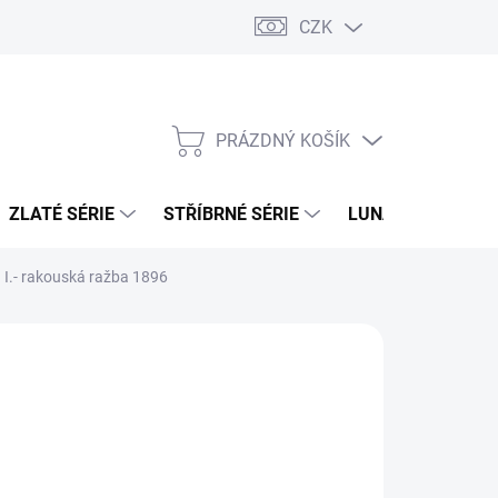
CZK
PRÁZDNÝ KOŠÍK
NÁKUPNÍ
KOŠÍK
ZLATÉ SÉRIE
STŘÍBRNÉ SÉRIE
LUNÁRNÍ SÉRIE
 I.- rakouská ražba 1896
026
MOŽNOSTI DORUČENÍ