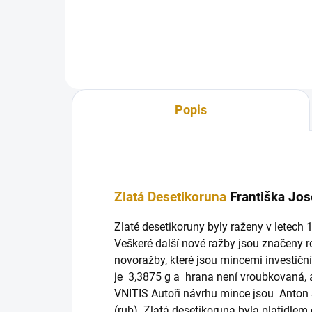
šilinků-Babenberg
Popis
Zlatá Desetikoruna
Františka Jos
Zlaté desetikoruny byly raženy v letech
Veškeré další nové ražby jsou značeny 
novoražby, které jsou mincemi investič
je 3,3875 g a hrana není vroubkovaná, 
VNITIS Autoři návrhu mince jsou Anton 
(rub). Zlatá desetikoruna byla platidle