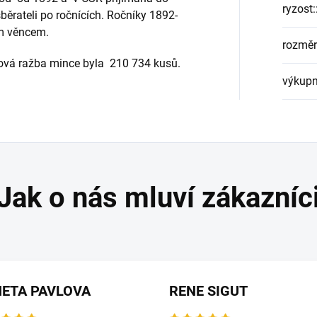
ryzost:
ěrateli po ročnících. Ročníky 1892-
m věncem.
rozměr
ková ražba mince byla 210 734 kusů.
výkupn
ETA PAVLOVA
RENE SIGUT