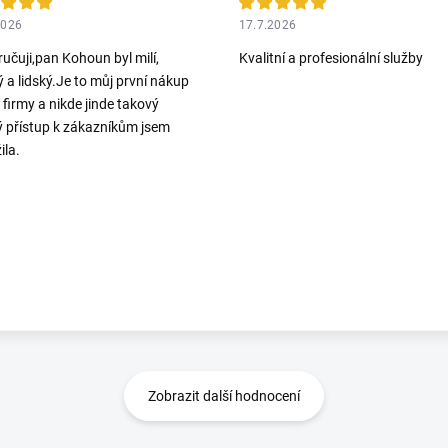
2026
17.7.2026
učuji,pan Kohoun byl milí,
Kvalitní a profesionální služby
ý a lidský.Je to můj první nákup
o firmy a nikde jinde takový
ý přístup k zákazníkům jsem
ila.
Zobrazit další hodnocení