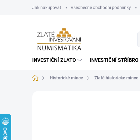
Přejít
Jak nakupovat
Všeobecné obchodní podmínky
na
obsah
INVESTIČNÍ ZLATO
INVESTIČNÍ STŘÍBRO
Domů
Historické mince
Zlaté historické mince
Neohodnoceno
Podrobnosti hodnoce