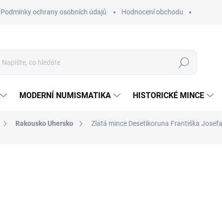
Podmínky ochrany osobních údajů
Hodnocení obchodu
Hledat
MODERNÍ NUMISMATIKA
HISTORICKÉ MINCE
Rakousko Uhersko
Zlatá mince Desetikoruna Františka Josefa
ní
ZNAČKA:
VÍDEŇSKÁ MINCOVNA
11 702 Kč
Měrná
SKLADEM
cena:
MŮŽEME DORUČIT DO:
12.8.2