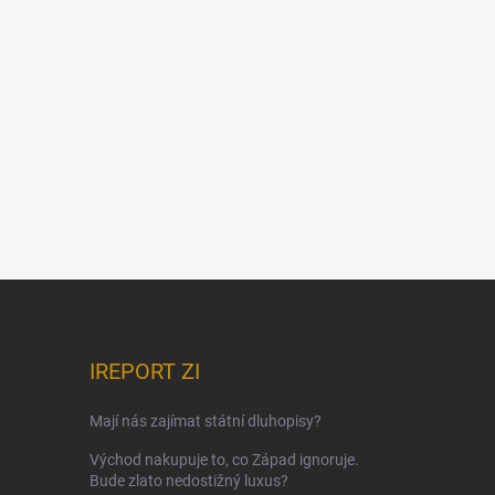
IREPORT ZI
Mají nás zajímat státní dluhopisy?
Východ nakupuje to, co Západ ignoruje.
Bude zlato nedostižný luxus?