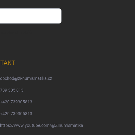
m osobních údajů
TAKT
obchod
@
zi-numismatika.cz
739 305 813
+420 739305813
+420 739305813
https://www.youtube.com/@ZInumismatika