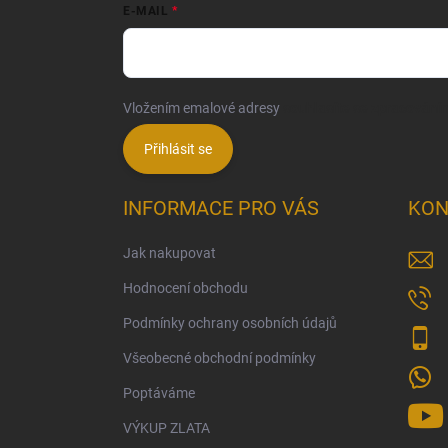
E-MAIL
Vložením emalové adresy
souhlasíte se zpracování
Přihlásit se
INFORMACE PRO VÁS
KON
Jak nakupovat
Hodnocení obchodu
Podmínky ochrany osobních údajů
Všeobecné obchodní podmínky
Poptáváme
VÝKUP ZLATA