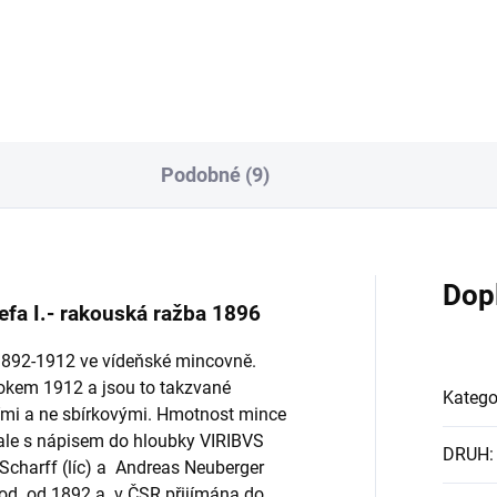
Podobné (9)
Dop
efa I.- rakouská ražba 1896
 1892-1912 ve vídeňské mincovně.
rokem 1912 a jsou to takzvané
Katego
ními a ne sbírkovými. Hmotnost mince
ale s nápisem do hloubky VIRIBVS
DRUH
:
Scharff (líc) a Andreas Neuberger
m od od 1892 a v ČSR přijímána do