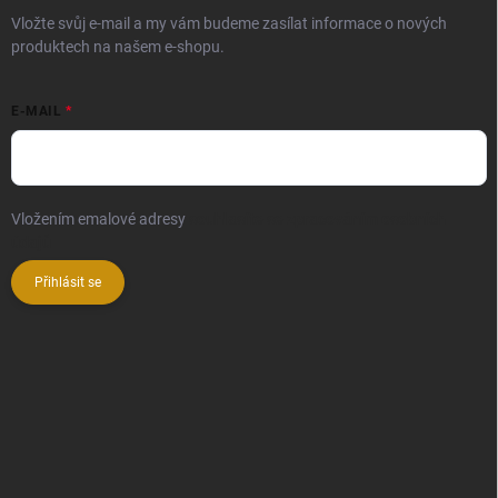
Vložte svůj e-mail a my vám budeme zasílat informace o nových
produktech na našem e-shopu.
E-MAIL
Vložením emalové adresy
souhlasíte se zpracováním osobních
údajů
Přihlásit se