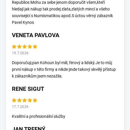
Republice.Mohu za sebe jenom doporučit všem,kteří
hledají jak nákup tak prodej zlata,zlatých mincí a všeho
související s Numismatikou apod.S úctou věrný zákazník
Pavel Kynos
VENETA PAVLOVA
19.7.2026
Doporučuji,pan Kohoun byl milí, férový a lidský.Je to můj
první nákup v této firmy a nikde jinde takový skvělý přístup
k zákazníkům jsem nezažila.
RENE SIGUT
17.7.2026
Kvalitní a profesionální služby
JAN TREFNÝ