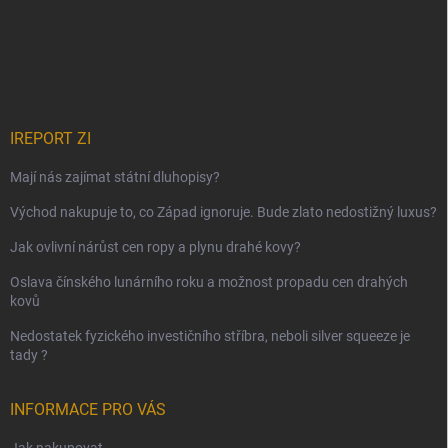
IREPORT ZI
Mají nás zajímat státní dluhopisy?
Východ nakupuje to, co Západ ignoruje. Bude zlato nedostižný luxus?
Jak ovlivní nárůst cen ropy a plynu drahé kovy?
Oslava čínského lunárního roku a možnost propadu cen drahých
kovů
Nedostatek fyzického investičního stříbra, neboli silver squeeze je
tady ?
INFORMACE PRO VÁS