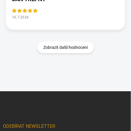
16.7.2026
Zobrazit další hodnocení
Z
á
p
a
t
í
ODEBÍRAT NEWSLETTER