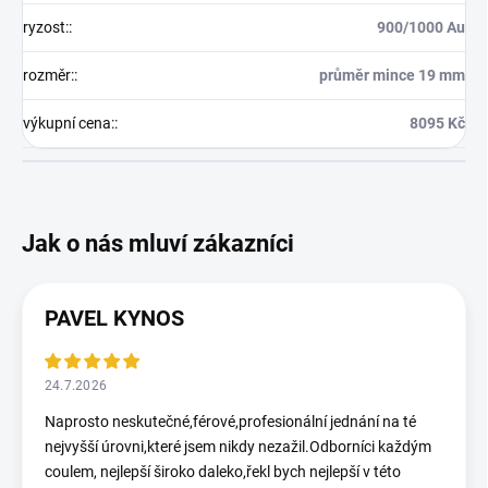
ryzost:
:
900/1000 Au
rozměr:
:
průměr mince 19 mm
výkupní cena:
:
8095 Kč
PAVEL KYNOS
24.7.2026
Naprosto neskutečné,férové,profesionální jednání na té
nejvyšší úrovni,které jsem nikdy nezažil.Odborníci každým
coulem, nejlepší široko daleko,řekl bych nejlepší v této