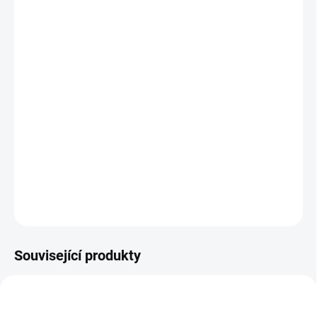
12.8.2026
MOŽNOSTI
DORUČENÍ
−
+
Přidat do košíku
Investiční
zlatá mince
-uherská
Desetikoruna
-ročníková ražba
ročník bez možnosti výběru
DETAILNÍ INFORMACE
ZEPTAT SE
HLÍDAT
Uložit
Související produkty
GOLD-25-SCH-AUSTRIA-1927
GOLD-25-SCH-AUSTRIA-1926