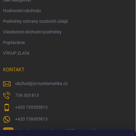
Jak nakupovat
Hodnocení obchodu
Podmínky ochrany osobních údajů
Všeobecné obchodní podmínky
Poptáváme
VÝKUP ZLATA
KONTAKT
obchod
@
zi-numismatika.cz
739 305 813
+420 739305813
+420 739305813
https://www.youtube.com/@ZInumismatika