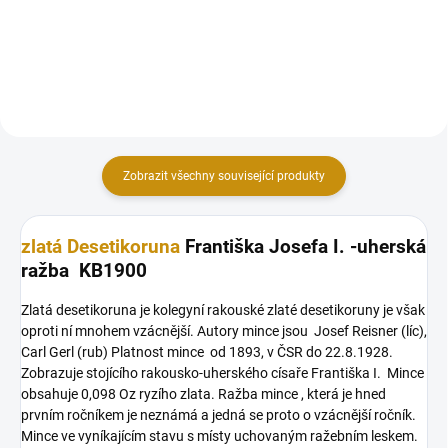
šilinků-Babenberg
Zobrazit všechny související produkty
zlatá Desetikoruna
Františka Josefa I. -uherská
ražba KB1900
Zlatá desetikoruna je kolegyní rakouské zlaté desetikoruny je však
oproti ní mnohem vzácnější. Autory mince jsou Josef Reisner (líc),
Carl Gerl (rub) Platnost mince od 1893, v ČSR do 22.8.1928.
Zobrazuje stojícího rakousko-uherského císaře Františka I. Mince
obsahuje 0,098 Oz ryzího zlata. Ražba mince , která je hned
prvním ročníkem je neznámá a jedná se proto o vzácnější ročník.
Mince ve vyníkajícím stavu s místy uchovaným ražebním leskem.