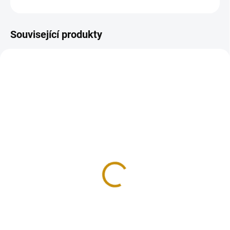
ZEPTAT SE
HLÍDAT
Uložit
Související produkty
GOLD-BABENBERG-1000
GOLD-25-SCH-AUSTRIA-1927
SKLADEM
SKLADEM
Zlatá mince 1000
Zlatá mince rakouských
rakouských šilinků-
25 šilinků-1927
Babenberg
18 664 Kč
39 803 Kč
Do košíku
Do košíku
Zlatá mince rakouských 25
šilinků-1927- 25 šilink
Zlatá mince 1000 rakouských