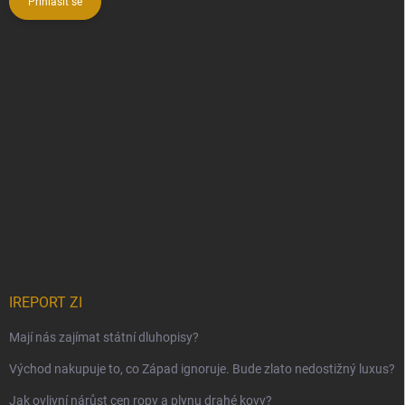
Přihlásit se
IREPORT ZI
Mají nás zajímat státní dluhopisy?
Východ nakupuje to, co Západ ignoruje. Bude zlato nedostižný luxus?
Jak ovlivní nárůst cen ropy a plynu drahé kovy?