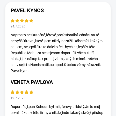
PAVEL KYNOS
24.7.2026
Naprosto neskutečné,férové,profesionální jednání na té
nejvyšší úrovni,které jsem nikdy nezažil.Odborníci každým
coulem, nejlepší široko daleko,řekl bych nejlepší v této
Republice.Mohu za sebe jenom doporučit všem,kteří
hledají jak nákup tak prodej zlata,zlatých mincí a všeho
související s Numismatikou apod.S úctou věrný zákazník
Pavel Kynos
VENETA PAVLOVA
19.7.2026
Doporučuji,pan Kohoun byl milí, férový a lidský.Je to můj
první nákup v této firmy a nikde jinde takový skvělý přístup