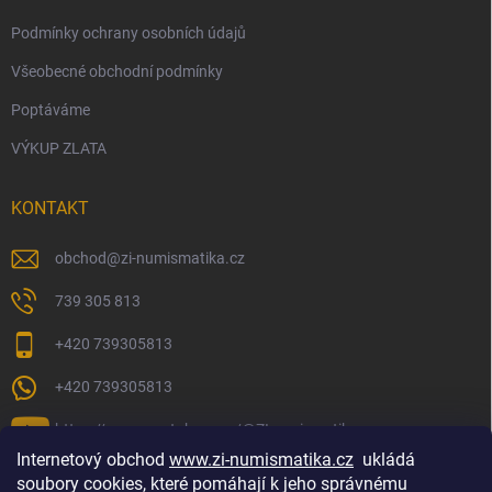
Podmínky ochrany osobních údajů
Všeobecné obchodní podmínky
Poptáváme
VÝKUP ZLATA
KONTAKT
obchod
@
zi-numismatika.cz
739 305 813
+420 739305813
+420 739305813
https://www.youtube.com/@ZInumismatika
Internetový obchod
www.zi-numismatika.cz
ukládá
soubory cookies, které pomáhají k jeho správnému