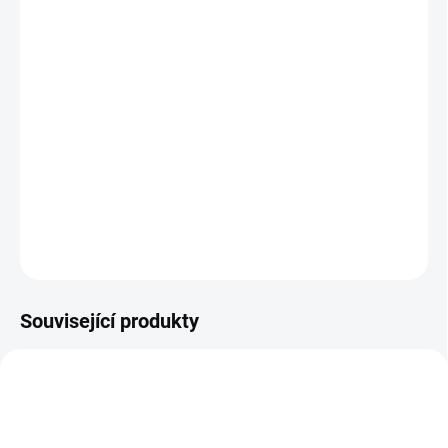
12.8.2026
MOŽNOSTI
DORUČENÍ
−
+
Přidat do košíku
Investiční
zlatá mince
osmizlatník-novoražba 1892 8 zlatník
DETAILNÍ INFORMACE
ZEPTAT SE
HLÍDAT
Uložit
Související produkty
GOLD-25-SCH-AUSTRIA-1926
GOLD-BABENBERG-1000