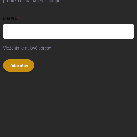
produktech na našem e-shopu.
E-MAIL
Vložením emalové adresy
souhlasíte se zpracováním osobních
údajů
Přihlásit se