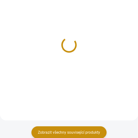
SKLADEM
SKLADEM
Zlatá mince rakouských
Zlatá mince 1000
25 šilinků-1926
rakouských šilinků-
Babenberg
18 664 Kč
39 803 Kč
Do košíku
Do košíku
Zlatá mince rakouských 25
šilinků-1926- 25 šilink
Zlatá mince 1000 rakouských
šilinků-Babenberg
Zobrazit všechny související produkty