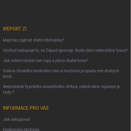
IREPORT ZI
Mají nás zajímat státní dluhopisy?
Východ nakupuje to, co Západ ignoruje. Bude zlato nedostižný luxus?
Jak ovlivní nárůst cen ropy a plynu drahé kovy?
Oslava čínského lunárního roku a možnost propadu cen drahých
kovů
Nedostatek fyzického investičního stříbra, neboli silver squeeze je
tady ?
INFORMACE PRO VÁS
Jak nakupovat
Hodnocení obchodu