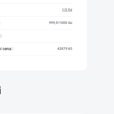
1/2 Oz
:
999,9/1000 Au
:
:
í cena:
:
42879 Kč