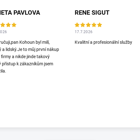
ETA PAVLOVA
RENE SIGUT
2026
17.7.2026
učuji,pan Kohoun byl milí,
Kvalitní a profesionální služby
ý a lidský.Je to můj první nákup
o firmy a nikde jinde takový
ý přístup k zákazníkům jsem
ila.