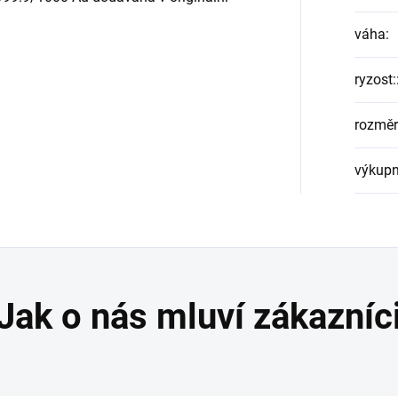
váha
:
ryzost:
rozměr
výkupn