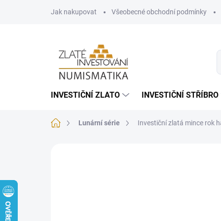
Přejít
Jak nakupovat
Všeobecné obchodní podmínky
na
obsah
INVESTIČNÍ ZLATO
INVESTIČNÍ STŘÍBRO
Domů
Lunární série
Investiční zlatá mince rok 
Neohodnoceno
Podrobnosti hodnoce