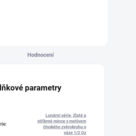
e,...
Hodnocení
lňkové parametry
Lunární série
,
Zlaté a
stříbrné mince s motivem
rie
:
čínského zvěrokruhu o
váze 1/2 Oz