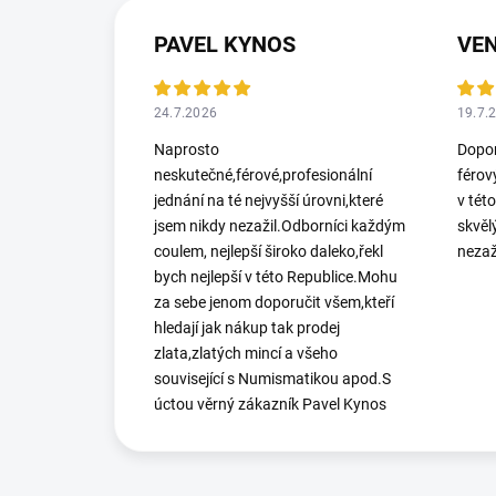
PAVEL KYNOS
VEN
24.7.2026
19.7.
Naprosto
Dopor
neskutečné,férové,profesionální
férov
jednání na té nejvyšší úrovni,které
v tét
jsem nikdy nezažil.Odborníci každým
skvěl
coulem, nejlepší široko daleko,řekl
nezaž
bych nejlepší v této Republice.Mohu
za sebe jenom doporučit všem,kteří
hledají jak nákup tak prodej
zlata,zlatých mincí a všeho
související s Numismatikou apod.S
úctou věrný zákazník Pavel Kynos