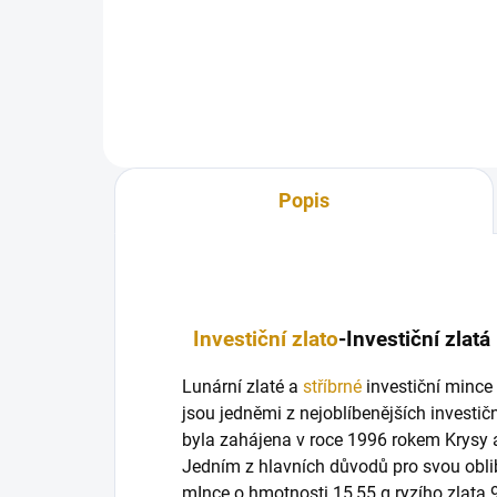
Artistiques Metaux Precieux) je
minc
celosvětově uznávaný výrobce...
luná
Popis
Investiční zlato
-Investiční zlat
Lunární zlaté a
stříbrné
investiční mince
jsou jedněmi z nejoblíbenějších investičn
byla zahájena v roce 1996 rokem Krysy
Jedním z hlavních důvodů pro svou obli
mInce o hmotnosti 15,55 g ryzího zlata