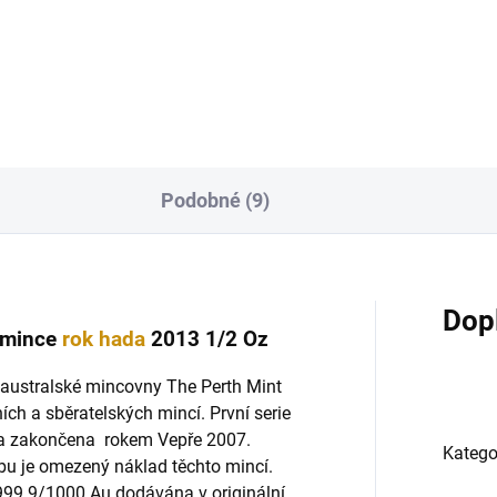
í v nesmírně populární
mincí v nesmírně populární
rní sérii čínského kalendáře,...
lunární sérii čínského kalendář
Podobné (9)
Dop
á mince
rok hada
2013 1/2 Oz
 australské mincovny The Perth Mint
ích a sběratelských mincí. První serie
 a zakončena rokem Vepře 2007.
Katego
bu je omezený náklad těchto mincí.
 999.9/1000 Au dodávána v originální