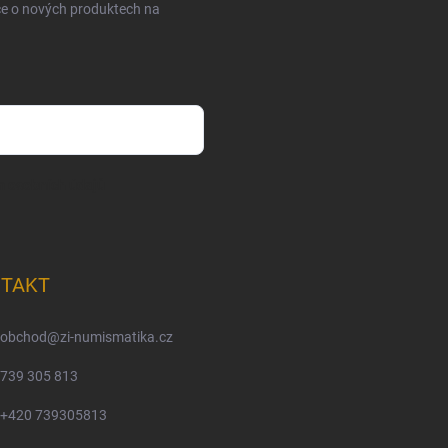
ce o nových produktech na
m osobních údajů
TAKT
obchod
@
zi-numismatika.cz
739 305 813
+420 739305813