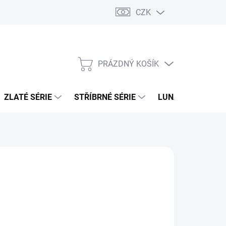
CZK
PRÁZDNÝ KOŠÍK
NÁKUPNÍ
KOŠÍK
ZLATÉ SÉRIE
STŘÍBRNÉ SÉRIE
LUNÁRNÍ SÉRIE
026
MOŽNOSTI DORUČENÍ