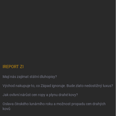
IREPORT ZI
Mají nás zajímat státní dluhopisy?
Východ nakupuje to, co Západ ignoruje. Bude zlato nedostižný luxus?
Jak ovlivní nárůst cen ropy a plynu drahé kovy?
Oslava čínského lunárního roku a možnost propadu cen drahých
kovů