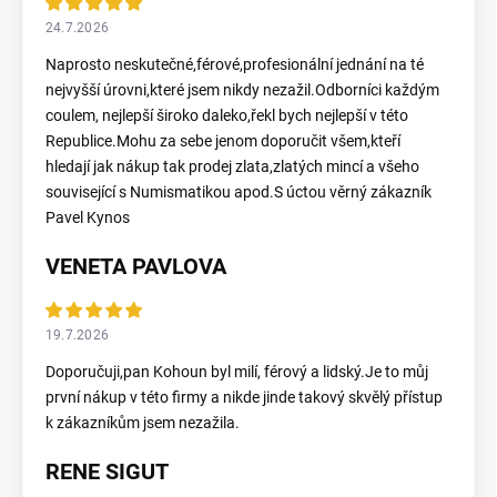
24.7.2026
Naprosto neskutečné,férové,profesionální jednání na té
nejvyšší úrovni,které jsem nikdy nezažil.Odborníci každým
coulem, nejlepší široko daleko,řekl bych nejlepší v této
Republice.Mohu za sebe jenom doporučit všem,kteří
hledají jak nákup tak prodej zlata,zlatých mincí a všeho
související s Numismatikou apod.S úctou věrný zákazník
Pavel Kynos
VENETA PAVLOVA
19.7.2026
Doporučuji,pan Kohoun byl milí, férový a lidský.Je to můj
první nákup v této firmy a nikde jinde takový skvělý přístup
k zákazníkům jsem nezažila.
RENE SIGUT