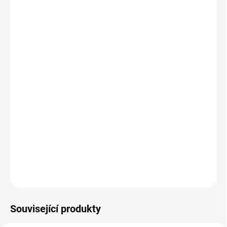
MŮŽEME
DORUČIT DO:
26.8.2026
MOŽNOSTI
DORUČENÍ
−
+
Přidat do košíku
Populární lunární série čínského kalendáře australské mincovny
má ve své sérii č. 3 další platinovou minci o hmotnosti 1 Oz. Tato
mince má náklad omezený na pouhých 5000 ks. Mince dodávána
v originální plastové kapsli.
DETAILNÍ INFORMACE
ZEPTAT SE
HLÍDAT
Uložit
Související produkty