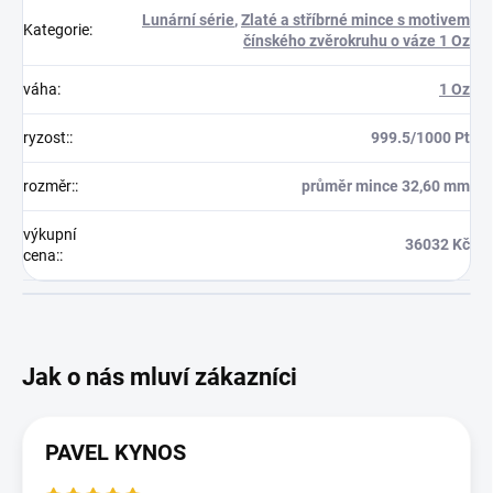
Lunární série
,
Zlaté a stříbrné mince s motivem
Kategorie
:
čínského zvěrokruhu o váze 1 Oz
váha
:
1 Oz
ryzost:
:
999.5/1000 Pt
rozměr:
:
průměr mince 32,60 mm
výkupní
36032 Kč
cena:
:
PAVEL KYNOS