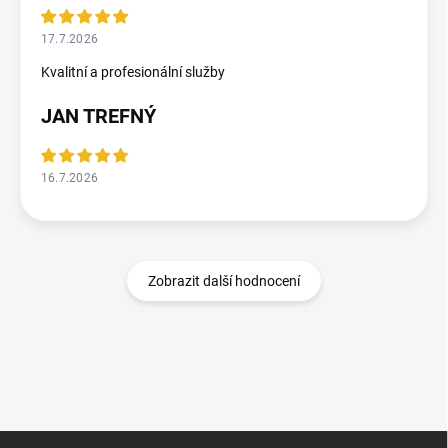
17.7.2026
Kvalitní a profesionální služby
JAN TREFNÝ
16.7.2026
Zobrazit další hodnocení
Z