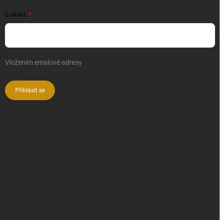
E-MAIL
Vložením emalové adresy
souhlasíte se zpracováním osobních
údajů
Přihlásit se