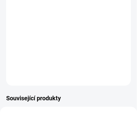
26.8.2026
MOŽNOSTI
DORUČENÍ
−
+
Přidat do košíku
Investiční
zlatá mince
Španělska- Toro -1/10 Oz 2023
DETAILNÍ INFORMACE
ZEPTAT SE
HLÍDAT
Uložit
Související produkty
AU-LION-1-4-OZ-20221
GOLD-PANDA-30-G-2017