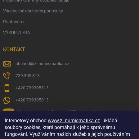
Podmínky ochrany osobních údajů
Všeobecné obchodní podmínky
Poptáváme
VÝKUP ZLATA
KONTAKT
obchod
@
zi-numismatika.cz
739 305 813
+420 739305813
+420 739305813
https://www.youtube.com/@ZInumismatika
Internetový obchod
www.zi-numismatika.cz
ukládá
soubory cookies, které pomáhají k jeho správnému
fungování. Využíváním našich služeb s jejich používáním
Zlaté investování
Golf shop Golfstart
Houby a bylinky