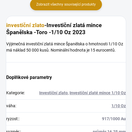
Zobrazit všechny související produkty
investiční zlato
-Investiční zlatá mince
Španělska -Toro -1/10 Oz 2023
Výjimečná investiční zlatá mince Španělska o hmotnosti 1/10 Oz
má náklad 50 000 kusů. Nominální hodnota je 15 eurocentů.
Doplňkové parametry
Kategorie
:
Investiční zlato
,
Investiční zlaté mince 1/10 Oz
váha
:
1/10 Oz
ryzost:
:
917/1000 Au
rozměr:
:
průměr 16.25 mm