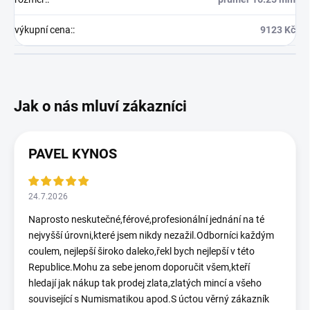
výkupní cena:
:
9123 Kč
PAVEL KYNOS
24.7.2026
Naprosto neskutečné,férové,profesionální jednání na té
nejvyšší úrovni,které jsem nikdy nezažil.Odborníci každým
coulem, nejlepší široko daleko,řekl bych nejlepší v této
Republice.Mohu za sebe jenom doporučit všem,kteří
hledají jak nákup tak prodej zlata,zlatých mincí a všeho
související s Numismatikou apod.S úctou věrný zákazník