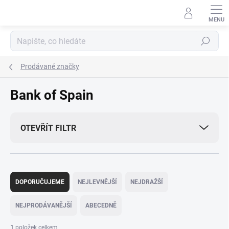
Přejít
na
obsah
Hledat
Prodávané značky
Bank of Spain
OTEVŘÍT FILTR
Ř
a
DOPORUČUJEME
NEJLEVNĚJŠÍ
NEJDRAŽŠÍ
z
e
NEJPRODÁVANĚJŠÍ
ABECEDNĚ
n
í
1
položek celkem