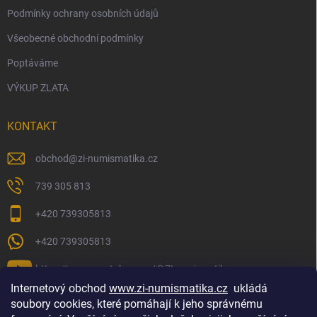
Podmínky ochrany osobních údajů
Všeobecné obchodní podmínky
Poptáváme
VÝKUP ZLATA
KONTAKT
obchod
@
zi-numismatika.cz
739 305 813
+420 739305813
+420 739305813
https://www.youtube.com/@ZInumismatika
Internetový obchod
www.zi-numismatika.cz
ukládá
soubory cookies, které pomáhají k jeho správnému