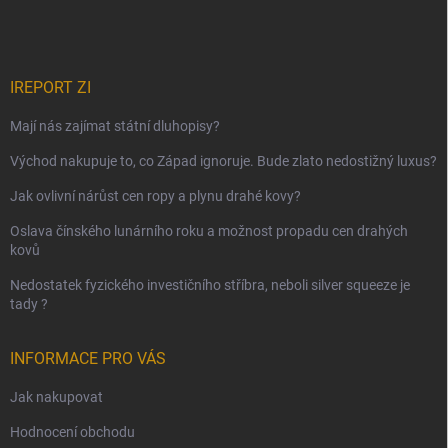
IREPORT ZI
Mají nás zajímat státní dluhopisy?
Východ nakupuje to, co Západ ignoruje. Bude zlato nedostižný luxus?
Jak ovlivní nárůst cen ropy a plynu drahé kovy?
Oslava čínského lunárního roku a možnost propadu cen drahých
kovů
Nedostatek fyzického investičního stříbra, neboli silver squeeze je
tady ?
INFORMACE PRO VÁS
Jak nakupovat
Hodnocení obchodu