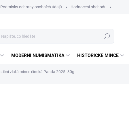
Podmínky ochrany osobních údajů
Hodnocení obchodu
Hledat
MODERNÍ NUMISMATIKA
HISTORICKÉ MINCE
stiční zlatá mince čínská Panda 2025- 30g
NAČKA:
SHENZHEN GUOBAO MINT
96 831 Kč
Měrná
SKLADEM
cena:
MŮŽEME DORUČIT DO:
12.8.2