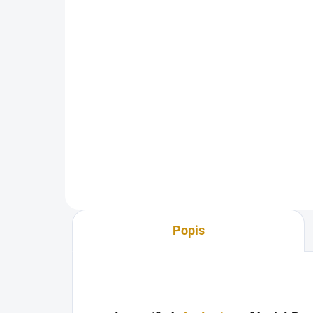
2 646 Kč
kni
Oz
12
Detail
Investiční stříbrná mince Panda
2024 30g
Inve
náz
Jer
Popis