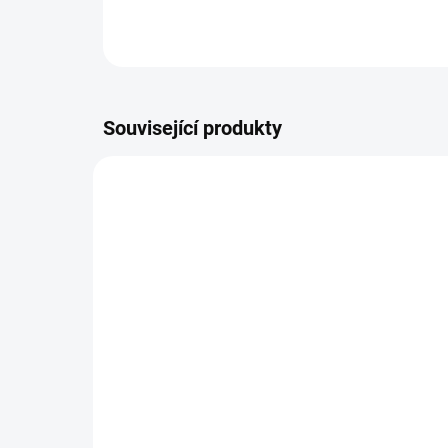
Související produkty
SILVER-PANDA-30-G-2024
NA DOTAZ
Investiční stříbrná mince
Zla
Panda 2024 30g
Jeru