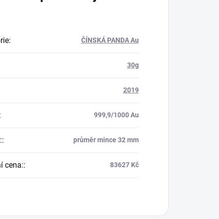
rie
:
ČÍNSKÁ PANDA Au
30g
2019
:
999,9/1000 Au
:
:
průměr mince 32 mm
í cena:
:
83627 Kč