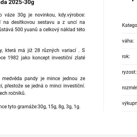
nda 2025-30g
o váze 30g je novinkou, kdy.výrobce:
 na desítkovou sestavu a z uncí na
Katego
ůstává 500 yuanů a celkový náklad této
váha
:
y, která má již 28 různých variací . S
rok
:
oce 1982 jako koncept investiční zlaté
ryzost:
u medvěda pandy je mince jednou ze
, přestože se jedná o minci investiční.
rozměr
ech ročníků.
výkupn
nce tyto gramáže:30g, 15g, 8g, 3g, 1g.