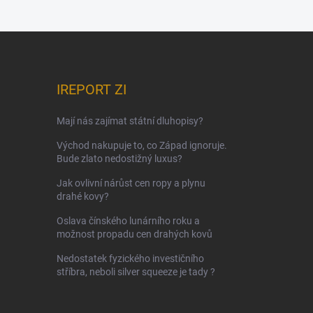
IREPORT ZI
Mají nás zajímat státní dluhopisy?
Východ nakupuje to, co Západ ignoruje.
Bude zlato nedostižný luxus?
Jak ovlivní nárůst cen ropy a plynu
drahé kovy?
Oslava čínského lunárního roku a
možnost propadu cen drahých kovů
Nedostatek fyzického investičního
stříbra, neboli silver squeeze je tady ?