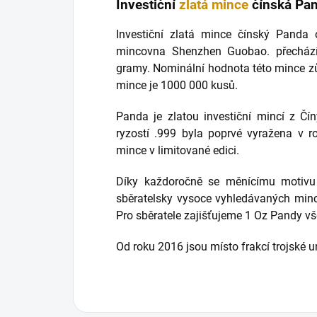
Investiční
zlatá mince
čínská Pa
Investiční zlatá mince čínský Panda 
mincovna Shenzhen Guobao. přechází
gramy. Nominální hodnota této mince z
mince je 1000 000 kusů.
Panda je zlatou investiční mincí z Čín
ryzostí .999 byla poprvé vyražena v r
mince v limitované edici.
Díky každoročně se měnícímu motiv
sběratelsky vysoce vyhledávaných mincí
Pro sběratele zajišťujeme 1 Oz Pandy vš
Od roku 2016 jsou místo frakcí trojské u