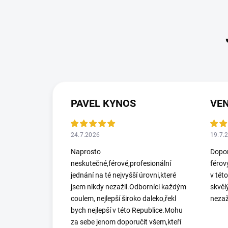
PAVEL KYNOS
VEN
24.7.2026
19.7.
Naprosto
Dopor
neskutečné,férové,profesionální
férov
jednání na té nejvyšší úrovni,které
v tét
jsem nikdy nezažil.Odborníci každým
skvěl
coulem, nejlepší široko daleko,řekl
nezaž
bych nejlepší v této Republice.Mohu
za sebe jenom doporučit všem,kteří