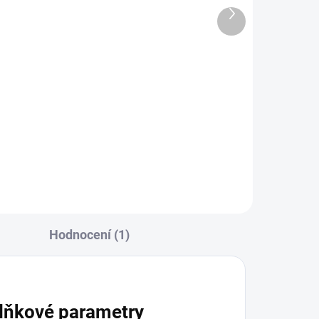
Jeruzalémě 2023 1 Oz
Další
produkt
127 716 Kč
Do košíku
Investiční zlatá mince Izraele s
názevem Jerusalem theatre
(Jeruzalémské divadlo ) je již...
Hodnocení (1)
lňkové parametry