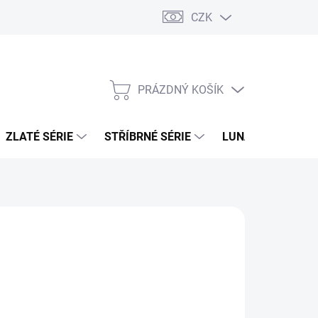
CZK
PRÁZDNÝ KOŠÍK
NÁKUPNÍ
KOŠÍK
ZLATÉ SÉRIE
STŘÍBRNÉ SÉRIE
LUNÁRNÍ SÉRIE
026
MOŽNOSTI DORUČENÍ