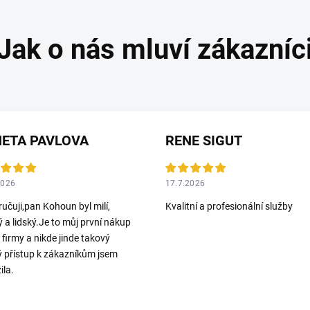
ETA PAVLOVA
RENE SIGUT
2026
17.7.2026
učuji,pan Kohoun byl milí,
Kvalitní a profesionální služby
ý a lidský.Je to můj první nákup
o firmy a nikde jinde takový
ý přístup k zákazníkům jsem
ila.