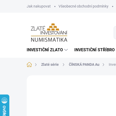
Přejít
Jak nakupovat
Všeobecné obchodní podmínky
na
obsah
INVESTIČNÍ ZLATO
INVESTIČNÍ STŘÍBRO
Domů
Zlaté série
ČÍNSKÁ PANDA Au
Inve
1 hodnocení
Podrobnosti hodnocení
Z