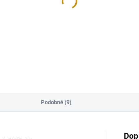
101 761 Kč
hovna Izraele 2024- 1
4 067 Kč
Do košíku
Do košíku
Investiční zlatá mince čínská
Panda 2017 30g
stiční zlatá mince Izraele s
evem National library of
usalem (Nrodní knihovna...
Podobné (9)
Dop