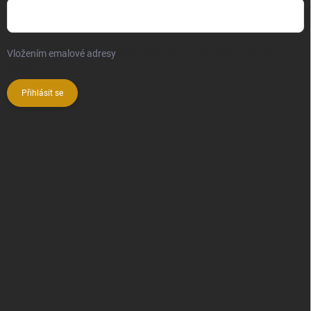
Vložením emalové adresy
souhlasíte se zpracováním osobních
údajů
Přihlásit se