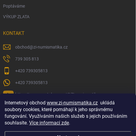
Poptáváme
VÝKUP ZLATA
KONTAKT
obchod
@
zi-numismatika.cz
739 305 813
+420 739305813
+420 739305813
https://www.youtube.com/@ZInumismatika
Internetový obchod
www.zi-numismatika.cz
ukládá
soubory cookies, které pomáhají k jeho správnému
fungování. Využíváním našich služeb s jejich používáním
Zlaté investování
Golf shop Golfstart
Houby a bylinky
souhlasíte.
Více informací zde
.