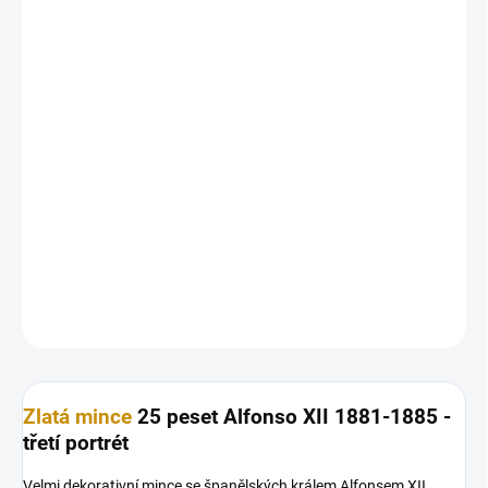
25.8.2026
MOŽNOSTI
DORUČENÍ
−
+
Přidat do košíku
Zlatá mince
25 peset Alfonso XII 1881-1885 -třetí portrét
Velmi dekorativní mince se španělských králem Alfonsem XII
DETAILNÍ INFORMACE
ZEPTAT SE
HLÍDAT
Uložit
Zlatá mince
25 peset Alfonso XII 1881-1885 -
třetí portrét
Velmi dekorativní mince se španělských králem Alfonsem XII.