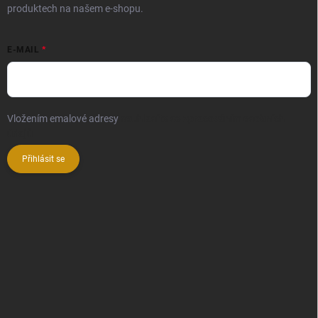
produktech na našem e-shopu.
E-MAIL
Vložením emalové adresy
souhlasíte se zpracováním osobních
údajů
Přihlásit se