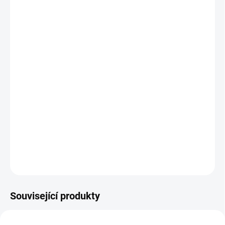
MOŽNOSTI
DORUČENÍ
−
+
Přidat do košíku
Půvabná mince je pokračováním zlatého 100 reálu. Mince má
stejnou hmotnost 8,4 gramu a stejnou ryzost jako 100 reál.
Portrét královny Isabely a erbu na aversu je také shodný a odlišný
je jen nominál mince, 10 eskudos. Ražena v letech 1865-1868 a
varianty dle počtu špiček hvězdiček jsou jen dvě (6 cípá a 7 cípá
hvězdička).
DETAILNÍ INFORMACE
ZEPTAT SE
HLÍDAT
Uložit
Související produkty