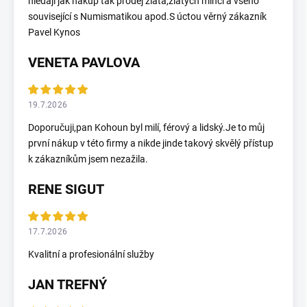
hledají jak nákup tak prodej zlata,zlatých mincí a všeho
související s Numismatikou apod.S úctou věrný zákazník
Pavel Kynos
VENETA PAVLOVA
19.7.2026
Doporučuji,pan Kohoun byl milí, férový a lidský.Je to můj
první nákup v této firmy a nikde jinde takový skvělý přístup
k zákazníkům jsem nezažila.
RENE SIGUT
17.7.2026
Kvalitní a profesionální služby
JAN TREFNÝ