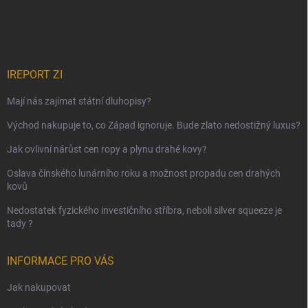
IREPORT ZI
Mají nás zajímat státní dluhopisy?
Východ nakupuje to, co Západ ignoruje. Bude zlato nedostižný luxus?
Jak ovlivní nárůst cen ropy a plynu drahé kovy?
Oslava čínského lunárního roku a možnost propadu cen drahých
kovů
Nedostatek fyzického investičního stříbra, neboli silver squeeze je
tady ?
INFORMACE PRO VÁS
Jak nakupovat