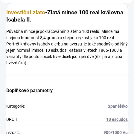
investiční zlato
-Zlatá mince 100 real královna
Isabela II.
Půvabná mince je pokračováním zlatého 100 reálu. Mince má
stejnou hmotnost 8,4 gramu a stejnou ryzost jako 100 reál.
Portrét královny Isabely a erbu na aversu je také shodný a odlišný
je jen nominál mince, 10 eskudos. Ražena v letech 1865-1868 a
varianty dle počtu špiček hvězdiček jsou jen dvě (6 cípá a 7 cípá
hvězdička).
Doplňkové parametry
Kategorie
:
Španělsko
DRUH
:
10 escudos
ryzost:
:
900/1000 Au