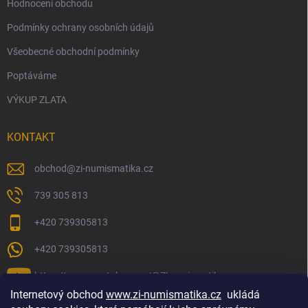
Hodnocení obchodu
Podmínky ochrany osobních údajů
Všeobecné obchodní podmínky
Poptáváme
VÝKUP ZLATA
KONTAKT
obchod
@
zi-numismatika.cz
739 305 813
+420 739305813
+420 739305813
https://www.youtube.com/@ZInumismatika
Internetový obchod
www.zi-numismatika.cz
ukládá