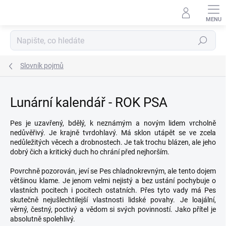
Přejít
na
obsah
Hledat
Slovník pojmů
Lunární kalendář - ROK PSA
Pes je uzavřený, bdělý, k neznámým a novým lidem vrcholně
nedůvěřivý. Je krajně tvrdohlavý. Má sklon utápět se ve zcela
nedůležitých věcech a drobnostech. Je tak trochu blázen, ale jeho
dobrý čich a kritický duch ho chrání před nejhorším.
Povrchně pozorován, jeví se Pes chladnokrevným, ale tento dojem
většinou klame. Je jenom velmi nejistý a bez ustání pochybuje o
vlastních pocitech i pocitech ostatních. Přes tyto vady má Pes
skutečně nejušlechtilejší vlastnosti lidské povahy. Je loajální,
věrný, čestný, poctivý a vědom si svých povinností. Jako přítel je
absolutně spolehlivý.