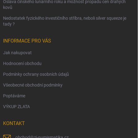
Oslava čínského lunárního roku a možnost propadu cen drahých
kovů
Nedostatek fyzického investičního stříbra, neboli silver squeeze je
tady ?
INFORMACE PRO VÁS
Jak nakupovat
Hodnocení obchodu
Podmínky ochrany osobních údajů
Všeobecné obchodní podmínky
Poptáváme
VÝKUP ZLATA
KONTAKT
obchod
@
zi-numismatika.cz