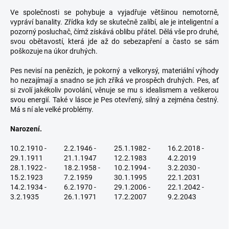
Ve společnosti se pohybuje a vyjadřuje většinou nemotorně,
vypráví banality. Zřídka kdy se skutečně zalíbí, ale je inteligentní a
pozorný posluchač, čímž získává oblibu přátel. Dělá vše pro druhé,
svou obětavostí, která jde až do sebezapření a často se sám
poškozuje na úkor druhých.
Pes nevisí na penězích, je pokorný a velkorysý, materiální výhody
ho nezajímají a snadno se jich zříká ve prospěch druhých. Pes, ať
si zvolí jakékoliv povolání, věnuje se mu s idealismem a veškerou
svou energií. Také v lásce je Pes otevřený, silný a zejména čestný.
Má s ní ale velké problémy.
Narození.
10.2.1910 -
2.2.1946 -
25.1.1982 -
16.2.2018 -
29.1.1911
21.1.1947
12.2.1983
4.2.2019
28.1.1922 -
18.2.1958 -
10.2.1994 -
3.2.2030 -
15.2.1923
7.2.1959
30.1.1995
22.1.2031
14.2.1934 -
6.2.1970 -
29.1.2006 -
22.1.2042 -
3.2.1935
26.1.1971
17.2.2007
9.2.2043