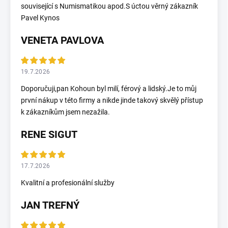
související s Numismatikou apod.S úctou věrný zákazník
Pavel Kynos
VENETA PAVLOVA
19.7.2026
Doporučuji,pan Kohoun byl milí, férový a lidský.Je to můj
první nákup v této firmy a nikde jinde takový skvělý přístup
k zákazníkům jsem nezažila.
RENE SIGUT
17.7.2026
Kvalitní a profesionální služby
JAN TREFNÝ