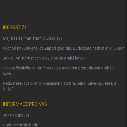
IREPORT ZI
Mají nás zajímat státní dluhopisy?
Východ nakupuje to, co Západ ignoruje. Bude zlato nedostižný luxus?
Jak ovlivní nárůst cen ropy a plynu drahé kovy?
Oslava čínského lunárního roku a možnost propadu cen drahých
kovů
Nedostatek fyzického investičního stříbra, neboli silver squeeze je
tady ?
INFORMACE PRO VÁS
Jak nakupovat
Hodnocení obchodu