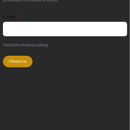
produktech na našem e-shopu.
E-MAIL
Vložením emalové adresy
souhlasíte se zpracováním osobních
údajů
Přihlásit se