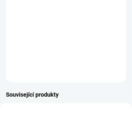
12.8.2026
MOŽNOSTI
DORUČENÍ
−
+
Přidat do košíku
Investiční
zlatá mince
rok Psa 2018
-lunární série II. 1/2 Oz
DETAILNÍ INFORMACE
ZEPTAT SE
HLÍDAT
Uložit
Související produkty
GOLD-PES-1982-LUNAR-HK
GOLD-PES-2018-1-OZ-UK