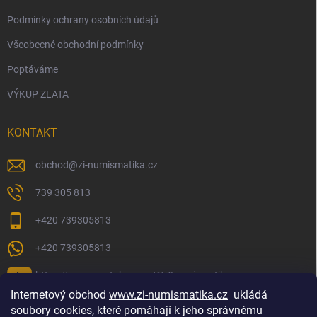
Podmínky ochrany osobních údajů
Všeobecné obchodní podmínky
Poptáváme
VÝKUP ZLATA
KONTAKT
obchod
@
zi-numismatika.cz
739 305 813
+420 739305813
+420 739305813
https://www.youtube.com/@ZInumismatika
Internetový obchod
www.zi-numismatika.cz
ukládá
soubory cookies, které pomáhají k jeho správnému