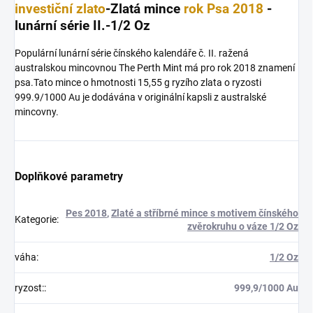
investiční zlato
-Zlatá mince
rok Psa 2018
-
lunární série II.-1/2 Oz
Populární lunární série čínského kalendáře č. II. ražená
australskou mincovnou The Perth Mint má pro rok 2018 znamení
psa.Tato mince o hmotnosti 15,55 g ryzího zlata o ryzosti
999.9/1000 Au je dodávána v originální kapsli z australské
mincovny.
Doplňkové parametry
Pes 2018
,
Zlaté a stříbrné mince s motivem čínského
Kategorie
:
zvěrokruhu o váze 1/2 Oz
váha
:
1/2 Oz
ryzost:
:
999,9/1000 Au