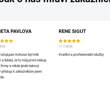
ETA PAVLOVA
RENE SIGUT
2026
17.7.2026
učuji,pan Kohoun byl milí,
Kvalitní a profesionální služby
ý a lidský.Je to můj první nákup
o firmy a nikde jinde takový
ý přístup k zákazníkům jsem
ila.