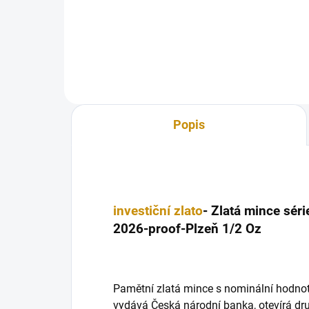
Moravská Třebová Proof-1/2 OZ
král
pro
Popis
investiční zlato
-
Zlatá mince sér
2026-proof-Plzeň 1/2 Oz
Pamětní zlatá mince s nominální hodnot
vydává Česká národní banka, otevírá dr