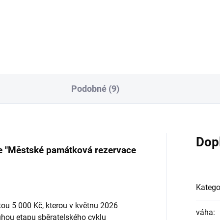
ovny-1 Oz stříbrná mince
Greyhound of Richmond-1 Oz
of-2026
stříbrná mince proof-2025
Podobné (9)
Dop
ie "Městské památková rezervace
Katego
ou 5 000 Kč, kterou v květnu 2026
váha
:
uhou etapu sběratelského cyklu