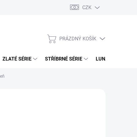
CZK
PRÁZDNÝ KOŠÍK
NÁKUPNÍ
KOŠÍK
ZLATÉ SÉRIE
STŘÍBRNÉ SÉRIE
LUNÁRNÍ SÉRIE
zeň
026
MOŽNOSTI DORUČENÍ