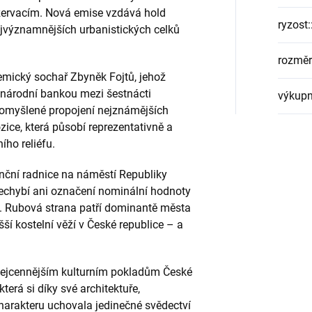
rvacím. Nová emise vzdává hold
ryzost:
ejvýznamnějších urbanistických celků
rozměr
mický sochař Zbyněk Fojtů, jehož
 národní bankou mezi šestnácti
výkupn
romyšlené propojení nejznámějších
ce, která působí reprezentativně a
ho reliéfu.
anční radnice na náměstí Republiky
chybí ani označení nominální hodnoty
í. Rubová strana patří dominantě města
ší kostelní věží v České republice – a
nejcennějším kulturním pokladům České
která si díky své architektuře,
harakteru uchovala jedinečné svědectví