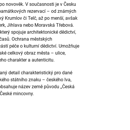
po novověk. V současnosti je v Česku
 památkových rezervací – od známých
ský Krumlov či Telč, až po menší, avšak
rk, Jihlava nebo Moravská Třebová.
který spojuje architektonické dědictví,
h časů. Ochrana městských
ástí péče o kulturní dědictví. Umožňuje
aké celkový obraz města – ulice,
jeho charakter a autenticitu.
ný detail charakteristický pro dané
lkého státního znaku – českého lva,
le obsahuje název země původu „Česká
 České mincovny.