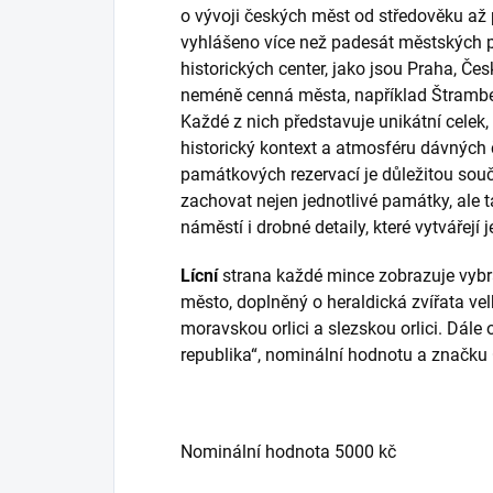
o vývoji českých měst od středověku až 
vyhlášeno více než padesát městských
historických center, jako jsou Praha, Če
neméně cenná města, například Štrambe
Každé z nich představuje unikátní celek, 
historický kontext a atmosféru dávnýc
památkových rezervací je důležitou souč
zachovat nejen jednotlivé památky, ale t
náměstí i drobné detaily, které vytvářejí 
Lícní
strana každé mince zobrazuje vybra
město, doplněný o heraldická zvířata ve
moravskou orlici a slezskou orlici. Dá
republika“, nominální hodnotu a značku
Nominální hodnota 5000 kč