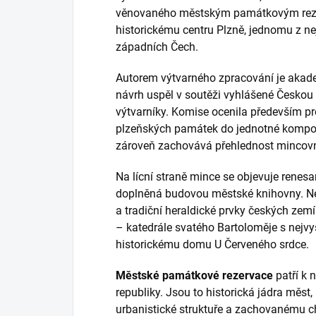
věnovaného městským památkovým reze
historickému centru Plzně, jednomu z n
západních Čech.
Autorem výtvarného zpracování je akade
návrh uspěl v soutěži vyhlášené Českou
výtvarníky. Komise ocenila především p
plzeňských památek do jednotné kompozi
zároveň zachovává přehlednost mincovní
Na lícní straně mince se objevuje renes
doplněná budovou městské knihovny. Ne
a tradiční heraldické prvky českých zem
– katedrále svatého Bartoloměje s nejvyš
historickému domu U Červeného srdce.
Městské památkové rezervace
patří k 
republiky. Jsou to historická jádra měst, 
urbanistické struktuře a zachovanému c