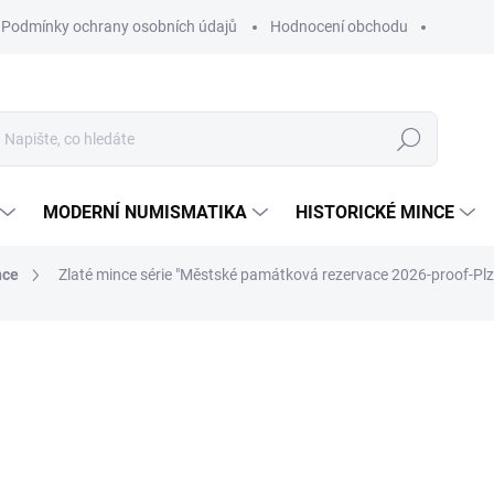
Podmínky ochrany osobních údajů
Hodnocení obchodu
Hledat
MODERNÍ NUMISMATIKA
HISTORICKÉ MINCE
nce
Zlaté mince série "Městské památková rezervace 2026-proof-Pl
ní
ZNAČKA:
ČESKÁ NÁRODNÍ BANKA
63 490 Kč
Měrná
NA OBJEDNÁVKU 10 DNŮ
cena:
MŮŽEME DORUČIT DO:
26.8.2