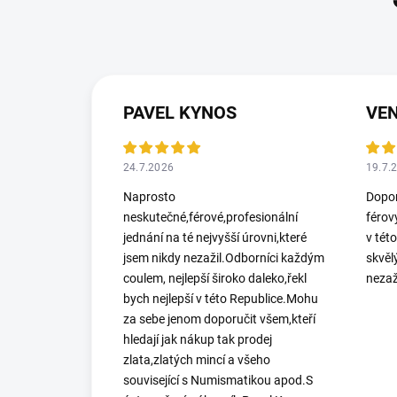
PAVEL KYNOS
VEN
24.7.2026
19.7.
Naprosto
Dopor
neskutečné,férové,profesionální
férov
jednání na té nejvyšší úrovni,které
v tét
jsem nikdy nezažil.Odborníci každým
skvěl
coulem, nejlepší široko daleko,řekl
nezaž
bych nejlepší v této Republice.Mohu
za sebe jenom doporučit všem,kteří
hledají jak nákup tak prodej
zlata,zlatých mincí a všeho
související s Numismatikou apod.S