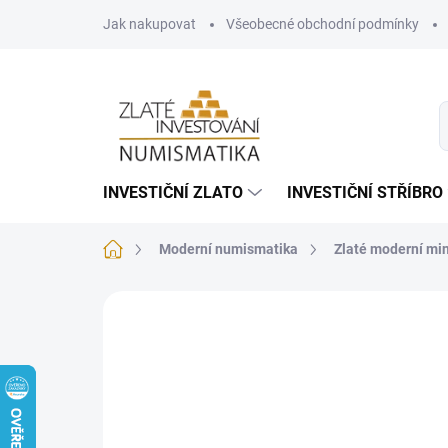
Přejít
Jak nakupovat
Všeobecné obchodní podmínky
na
obsah
INVESTIČNÍ ZLATO
INVESTIČNÍ STŘÍBRO
Domů
Moderní numismatika
Zlaté moderní mi
Neohodnoceno
Podrobnosti hodnoce