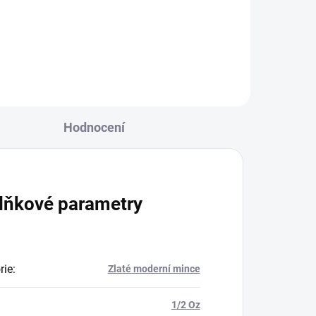
Hodnocení
lňkové parametry
rie
:
Zlaté moderní mince
1/2 Oz