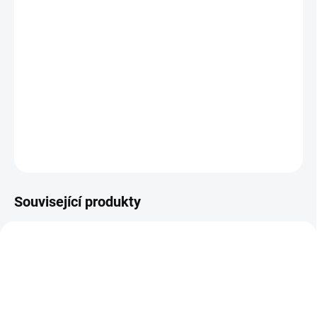
−
+
Přidat do košíku
Zlatá mince
císařská koruna svatého Václava 2011-100 eur 1/2
Oz
DETAILNÍ INFORMACE
ZEPTAT SE
HLÍDAT
Uložit
Související produkty
GOLD-PROF-2012-FJI-2012
AG-PANTHER-PROOF-TUDOR-2025-1OZ