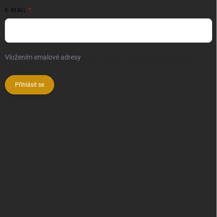
E-MAIL
Vložením emalové adresy
souhlasíte se zpracováním osobních
údajů
Přihlásit se