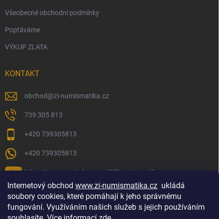
Všeobecné obchodní podmínky
Poptáváme
VÝKUP ZLATA
KONTAKT
obchod
@
zi-numismatika.cz
739 305 813
+420 739305813
+420 739305813
https://www.youtube.com/@ZInumismatika
Internetový obchod
www.zi-numismatika.cz
ukládá
soubory cookies, které pomáhají k jeho správnému
fungování. Využíváním našich služeb s jejich používáním
Zlaté investování
Golf shop Golfstart
Houby a bylinky
souhlasíte.
Více informací zde
.