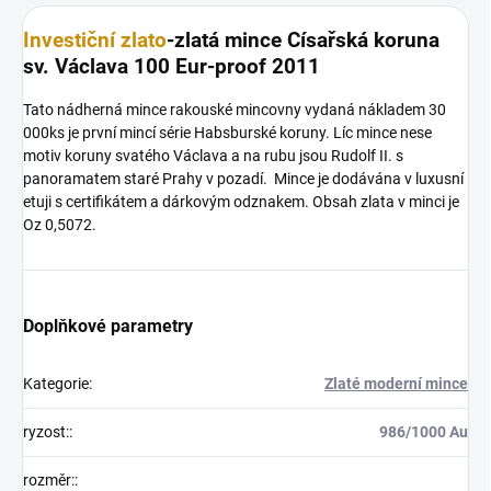
Investiční zlato
-zlatá mince Císařská koruna
sv. Václava 100 Eur-proof 2011
Tato nádherná mince rakouské mincovny vydaná nákladem 30
000ks je první mincí série Habsburské koruny. Líc mince nese
motiv koruny svatého Václava a na rubu jsou Rudolf II. s
panoramatem staré Prahy v pozadí. Mince je dodávána v luxusní
etuji s certifikátem a dárkovým odznakem. Obsah zlata v minci je
Oz 0,5072.
Doplňkové parametry
Kategorie
:
Zlaté moderní mince
ryzost:
:
986/1000 Au
rozměr:
: