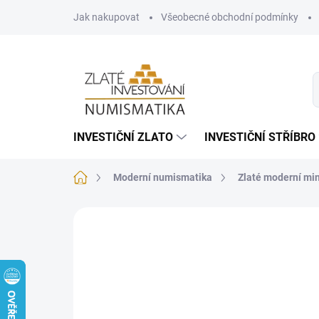
Přejít
Jak nakupovat
Všeobecné obchodní podmínky
na
obsah
INVESTIČNÍ ZLATO
INVESTIČNÍ STŘÍBRO
Domů
Moderní numismatika
Zlaté moderní mi
Neohodnoceno
Podrobnosti hodnoce