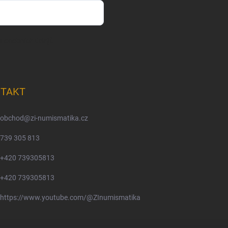
m osobních údajů
TAKT
obchod
@
zi-numismatika.cz
739 305 813
+420 739305813
+420 739305813
https://www.youtube.com/@ZInumismatika