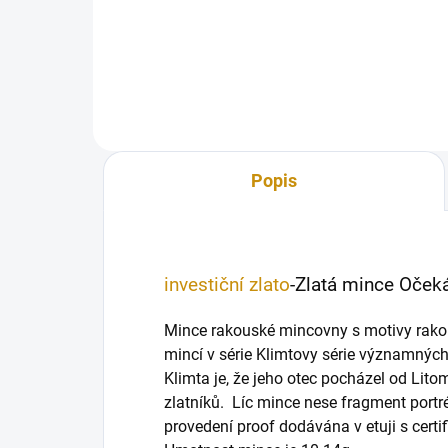
Queen´s Panther-1 Oz stříbrná
mince proof-2025
Popis
investiční zlato
-Zlatá mince Oček
Mince rakouské mincovny s motivy rakou
mincí v série Klimtovy série významnýc
Klimta je, že jeho otec pocházel od Lito
zlatníků. Líc mince nese fragment port
provedení proof dodávána v etuji s cert