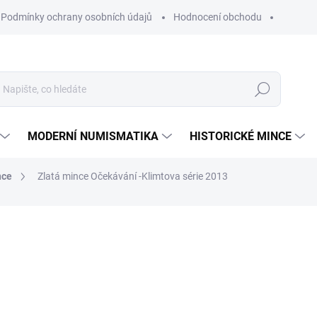
Podmínky ochrany osobních údajů
Hodnocení obchodu
Hledat
MODERNÍ NUMISMATIKA
HISTORICKÉ MINCE
nce
Zlatá mince Očekávání -Klimtova série 2013
ní
ZNAČKA:
MUNZE OSTEREICH
44 855 Kč
Měrná
NA DOTAZ
cena:
MOŽNOSTI DORUČENÍ