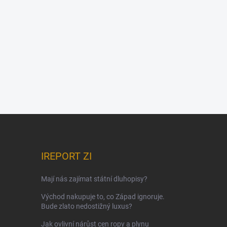
IREPORT ZI
Mají nás zajímat státní dluhopisy?
Východ nakupuje to, co Západ ignoruje.
Bude zlato nedostižný luxus?
Jak ovlivní nárůst cen ropy a plynu