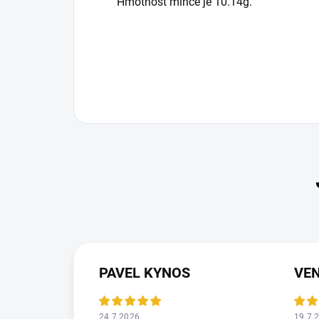
Hmotnost mince je 10.14g.
PAVEL KYNOS
VEN
24.7.2026
19.7.