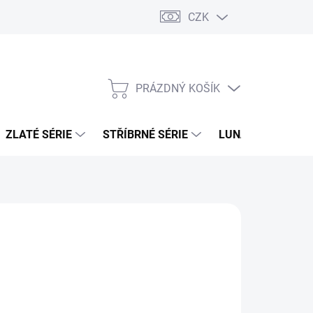
CZK
PRÁZDNÝ KOŠÍK
NÁKUPNÍ
KOŠÍK
ZLATÉ SÉRIE
STŘÍBRNÉ SÉRIE
LUNÁRNÍ SÉRIE