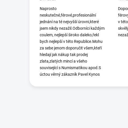
Naprosto
Dopor
neskutečné,férové,profesionální
férov
jednání na té nejvyšší úrovni,které
v tét
jsem nikdy nezažil.Odborníci každým
skvěl
coulem, nejlepší široko daleko,řekl
nezaž
bych nejlepší v této Republice.Mohu
za sebe jenom doporučit všem,kteří
hledají jak nákup tak prodej
zlata,zlatých mincí a všeho
související s Numismatikou apod.S
úctou věrný zákazník Pavel Kynos