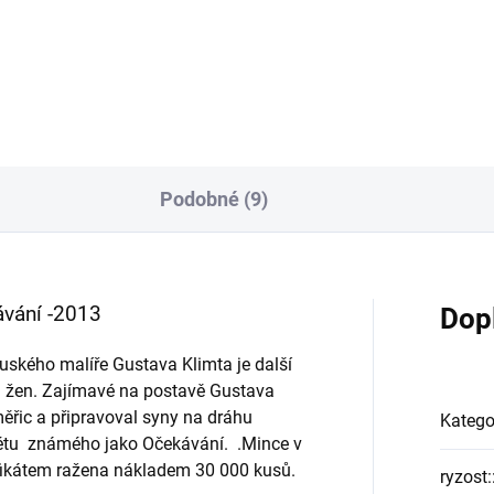
Podobné (9)
ávání -2013
Dop
ského malíře Gustava Klimta je další
h žen. Zajímavé na postavě Gustava
měřic a připravoval syny na dráhu
Katego
rétu známého jako Očekávání. .Mince v
ifikátem ražena nákladem 30 000 kusů.
ryzost: