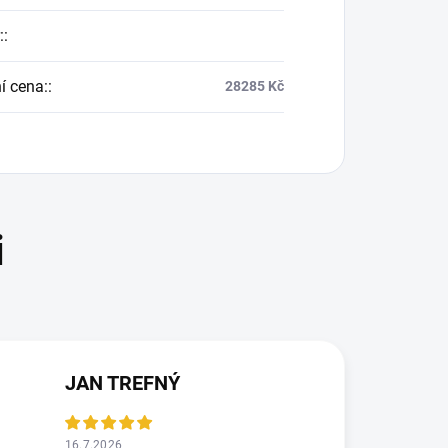
:
:
í cena:
:
28285 Kč
JAN TREFNÝ
16.7.2026