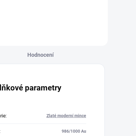
Art -Gyeongbokgung Palác 2024-
5 Oz
Hodnocení
lňkové parametry
rie
:
Zlaté moderní mince
:
986/1000 Au