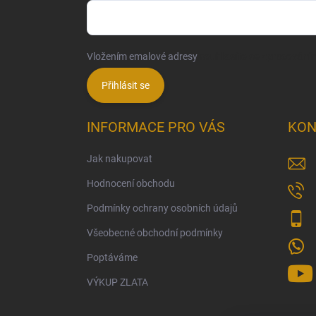
Vložením emalové adresy
souhlasíte se zpracování
Přihlásit se
INFORMACE PRO VÁS
KON
Jak nakupovat
Hodnocení obchodu
Podmínky ochrany osobních údajů
Všeobecné obchodní podmínky
Poptáváme
VÝKUP ZLATA