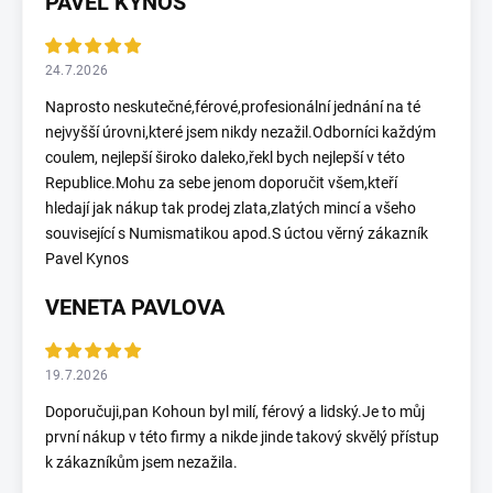
PAVEL KYNOS
24.7.2026
Naprosto neskutečné,férové,profesionální jednání na té
nejvyšší úrovni,které jsem nikdy nezažil.Odborníci každým
coulem, nejlepší široko daleko,řekl bych nejlepší v této
Republice.Mohu za sebe jenom doporučit všem,kteří
hledají jak nákup tak prodej zlata,zlatých mincí a všeho
související s Numismatikou apod.S úctou věrný zákazník
Pavel Kynos
VENETA PAVLOVA
19.7.2026
Doporučuji,pan Kohoun byl milí, férový a lidský.Je to můj
první nákup v této firmy a nikde jinde takový skvělý přístup
k zákazníkům jsem nezažila.