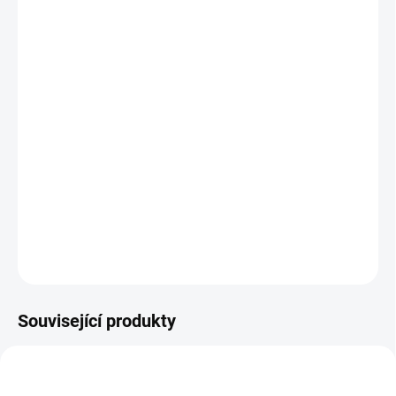
26.8.2026
MOŽNOSTI
DORUČENÍ
−
+
Přidat do košíku
Zlatá mince
rok králíka je již čtvrtou mincí v nesmírně populární
lunární sérii čínského kalendáře, kterou razí australská mincovna
Perth Mint.
DETAILNÍ INFORMACE
ZEPTAT SE
HLÍDAT
Uložit
Související produkty
AG-TIGER-2022-1-OZ-OF-PM3
AG-KRALIK-2023-1-OZ-OF-PM4