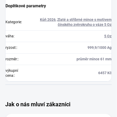
Doplňkové parametry
Kůň 2026
,
Zlaté a stříbrné mince s motivem
Kategorie
:
čínského zvěrokruhu o váze 5 Oz
váha
:
5 Oz
ryzost:
:
999,9/1000 Ag
rozměr:
:
průměr mince 61 mm
výkupní
6457 Kč
cena:
: