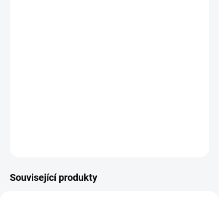
26.8.2026
MOŽNOSTI
DORUČENÍ
−
+
Přidat do košíku
Stříbrná mince
rok koně
je další mincí v nesmírně populární lunární
sérii čínského kalendáře, kterou razí australská mincovna Perth
Mint.
DETAILNÍ INFORMACE
ZEPTAT SE
HLÍDAT
Uložit
Související produkty
AU-OX-2021-1-OZ--PM
AU-OX-2021-1-4-OZ--PM2