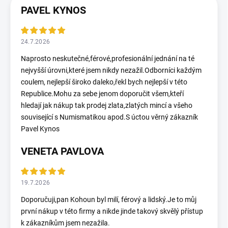
PAVEL KYNOS
24.7.2026
Naprosto neskutečné,férové,profesionální jednání na té
nejvyšší úrovni,které jsem nikdy nezažil.Odborníci každým
coulem, nejlepší široko daleko,řekl bych nejlepší v této
Republice.Mohu za sebe jenom doporučit všem,kteří
hledají jak nákup tak prodej zlata,zlatých mincí a všeho
související s Numismatikou apod.S úctou věrný zákazník
Pavel Kynos
VENETA PAVLOVA
19.7.2026
Doporučuji,pan Kohoun byl milí, férový a lidský.Je to můj
první nákup v této firmy a nikde jinde takový skvělý přístup
k zákazníkům jsem nezažila.