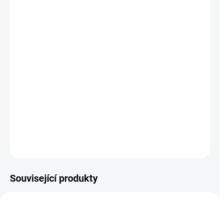
11.8.2026
MOŽNOSTI
DORUČENÍ
−
+
Přidat do košíku
Zlatá mince
rok býka je druhou mincí v nesmírně populární lunární
sérii čínského kalendáře, kterou razí australská mincovna Perth
Mint. Nominální hodnota je 5 AUD.
DETAILNÍ INFORMACE
ZEPTAT SE
HLÍDAT
Uložit
Související produkty
AG-TIGER-2022-1-OZ-OF-PM3
AG-KRALIK-2023-1-OZ-OF-PM4