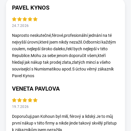
PAVEL KYNOS
24.7.2026
Naprosto neskutečné,férové,profesionální jednání na té
nejvyšší úrovni,které jsem nikdy nezažil.Odborníci každým
coulem, nejlepší široko daleko,řekl bych nejlepší v této
Republice.Mohu za sebe jenom doporučit všem,kteří
hledají jak nákup tak prodej zlata,zlatých mincí a všeho
související s Numismatikou apod.S úctou věrný zákazník
Pavel Kynos
VENETA PAVLOVA
19.7.2026
Doporučuji,pan Kohoun byl milí, férový a lidský.Je to můj
první nákup v této firmy a nikde jinde takový skvělý přístup
k zákazníkům jsem nezažila.