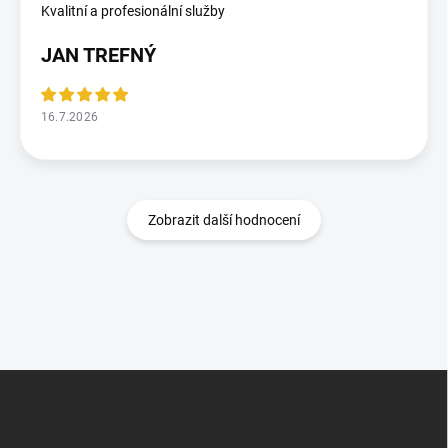
Kvalitní a profesionální služby
JAN TREFNÝ
16.7.2026
Zobrazit další hodnocení
Z
á
p
a