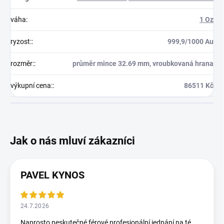
váha
:
1 Oz
ryzost:
:
999,9/1000 Au
rozměr:
:
průměr mince 32.69 mm, vroubkovaná hrana
výkupní cena:
:
86511 Kč
PAVEL KYNOS
24.7.2026
Naprosto neskutečné,férové,profesionální jednání na té