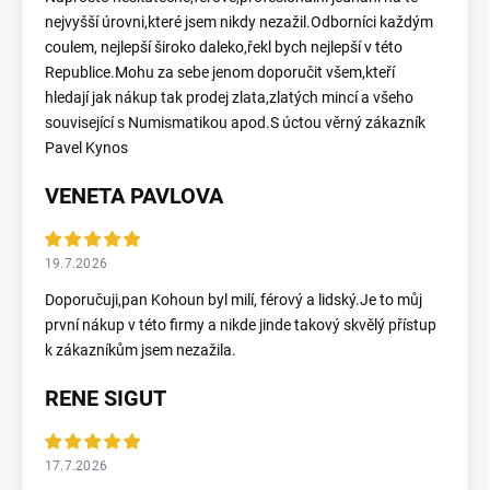
nejvyšší úrovni,které jsem nikdy nezažil.Odborníci každým
coulem, nejlepší široko daleko,řekl bych nejlepší v této
Republice.Mohu za sebe jenom doporučit všem,kteří
hledají jak nákup tak prodej zlata,zlatých mincí a všeho
související s Numismatikou apod.S úctou věrný zákazník
Pavel Kynos
VENETA PAVLOVA
19.7.2026
Doporučuji,pan Kohoun byl milí, férový a lidský.Je to můj
první nákup v této firmy a nikde jinde takový skvělý přístup
k zákazníkům jsem nezažila.
RENE SIGUT
17.7.2026