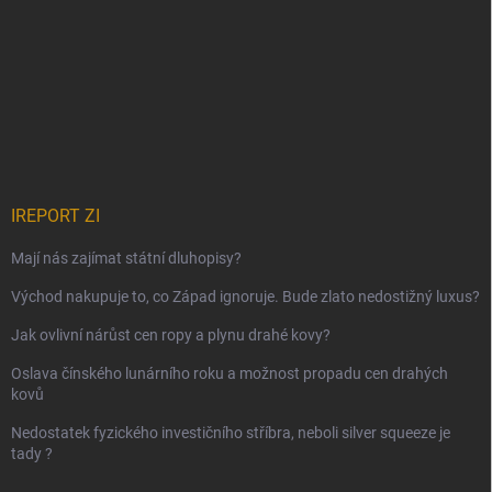
IREPORT ZI
Mají nás zajímat státní dluhopisy?
Východ nakupuje to, co Západ ignoruje. Bude zlato nedostižný luxus?
Jak ovlivní nárůst cen ropy a plynu drahé kovy?
Oslava čínského lunárního roku a možnost propadu cen drahých
kovů
Nedostatek fyzického investičního stříbra, neboli silver squeeze je
tady ?