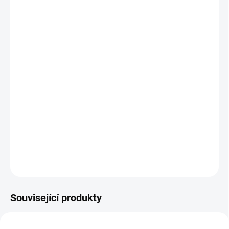
25.8.2026
MOŽNOSTI
DORUČENÍ
−
+
Přidat do košíku
Investiční
zlatá mince
Britský lev a americký orel 2024- 1
Oz
mince vznikla za spolupráce britské a americké mincovny.
DETAILNÍ INFORMACE
ZEPTAT SE
HLÍDAT
Uložit
Související produkty
AU-TUDOR-YALE-1-OZ-2023
AU-10-KS-CARDO-AKCE