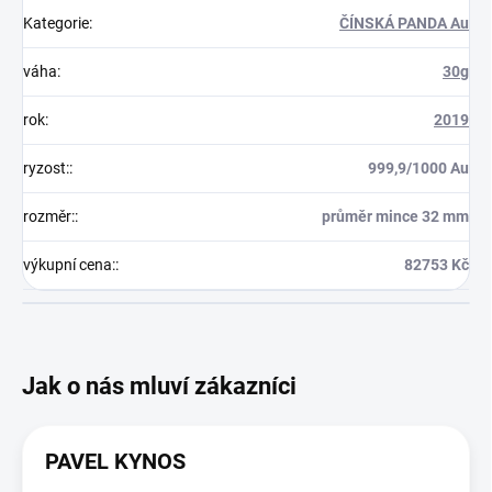
Kategorie
:
ČÍNSKÁ PANDA Au
váha
:
30g
rok
:
2019
ryzost:
:
999,9/1000 Au
rozměr:
:
průměr mince 32 mm
výkupní cena:
:
82753 Kč
PAVEL KYNOS