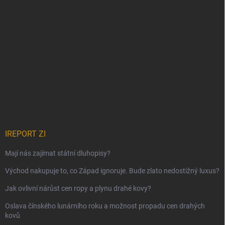
IREPORT ZI
Mají nás zajímat státní dluhopisy?
Východ nakupuje to, co Západ ignoruje. Bude zlato nedostižný luxus?
Jak ovlivní nárůst cen ropy a plynu drahé kovy?
Oslava čínského lunárního roku a možnost propadu cen drahých
kovů