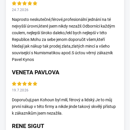
24.7.2026
Naprosto neskutečné,férové,profesionální jednání na té
nejvyšší úrovni,které jsem nikdy nezažil.Odborníci každým
coulem, nejlepší široko daleko,řekl bych nejlepší v této
Republice.Mohu za sebe jenom doporučit všem,kteří
hledají jak nákup tak prodej zlata,zlatých mincí a všeho
související s Numismatikou apod.S úctou věrný zákazník
Pavel Kynos
VENETA PAVLOVA
19.7.2026
Doporučuji,pan Kohoun byl milí, férový a lidský.Je to můj
první nákup v této firmy a nikde jinde takový skvělý přístup
k zákazníkům jsem nezažila.
RENE SIGUT