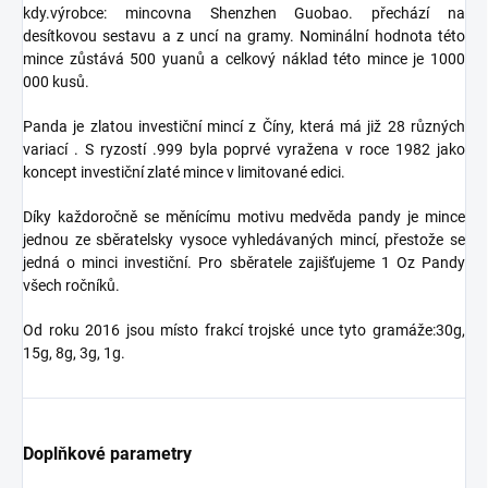
kdy.výrobce: mincovna Shenzhen Guobao. přechází na
desítkovou sestavu a z uncí na gramy. Nominální hodnota této
mince zůstává 500 yuanů a celkový náklad této mince je 1000
000 kusů.
Panda je zlatou investiční mincí z Číny, která má již 28 různých
variací . S ryzostí .999 byla poprvé vyražena v roce 1982 jako
koncept investiční zlaté mince v limitované edici.
Díky každoročně se měnícímu motivu medvěda pandy je mince
jednou ze sběratelsky vysoce vyhledávaných mincí, přestože se
jedná o minci investiční. Pro sběratele zajišťujeme 1 Oz Pandy
všech ročníků.
Od roku 2016 jsou místo frakcí trojské unce tyto gramáže:30g,
15g, 8g, 3g, 1g.
Doplňkové parametry