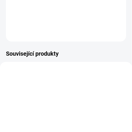
Od roku 2016 jsou místo frakcí trojské unce tyto gramáže:30g,
15g, 8g, 3g, 1g.
DETAILNÍ INFORMACE
ZEPTAT SE
HLÍDAT
Uložit
Související produkty
AU-YALE-1-4-OZ-20222
GOLD-MISHKENOT-2016-1-OZ
NA OBJEDNÁVKU 10 DNŮ
NA OBJEDNÁVKU 10 DNŮ
Investiční zlatá mince
Investiční zlatá mince
Yale 2023-heraldická
Mishkenot Sha´ananim -