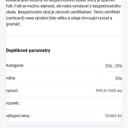
folií. Folii se možno sejmout, ale nelze vyndavat z bezpečnostního
obalu. Bezpečnostní obal je zároveň certifikátem. Tento certifikát
(certicard) nese výrobní číslo slitku a údaje stvrzující ryzost a
gramáž.
Doplňkové parametry
Kategorie
:
20g - 50g
váha
:
20g
ryzost:
:
999,9/1000 Au
rozměr:
:
výkupní cena:
:
55482 Kč