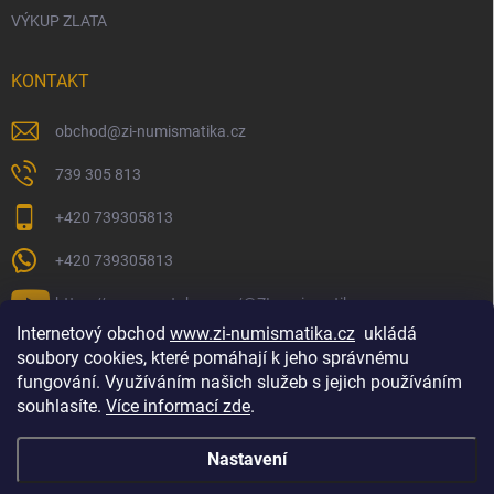
VÝKUP ZLATA
KONTAKT
obchod
@
zi-numismatika.cz
739 305 813
+420 739305813
+420 739305813
https://www.youtube.com/@ZInumismatika
Internetový obchod
www.zi-numismatika.cz
ukládá
soubory cookies, které pomáhají k jeho správnému
fungování. Využíváním našich služeb s jejich používáním
Zlaté investování
Golf shop Golfstart
Houby a bylinky
souhlasíte.
Více informací zde
.
Nastavení