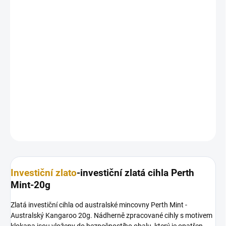
12.8.2026
MOŽNOSTI
DORUČENÍ
−
+
Přidat do košíku
Investiční
zlatá cihla
Australský klokan 20g
DETAILNÍ INFORMACE
ZEPTAT SE
HLÍDAT
Uložit
Investiční zlato
-investiční zlatá cihla Perth
Mint-20g
Zlatá investiční cihla od australské mincovny Perth Mint -
Australský Kangaroo 20g. Nádherně zpracované cihly s motivem
klokana jsou vloženy do bezpečnostího obalu, který je opatřen