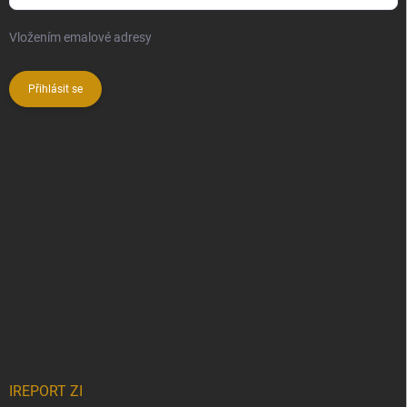
Vložením emalové adresy
souhlasíte se zpracováním osobních
údajů
Přihlásit se
IREPORT ZI