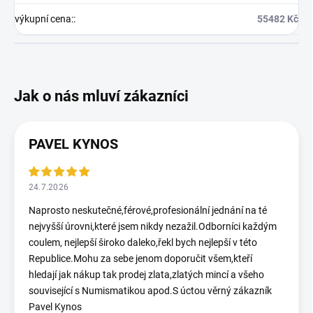
výkupní cena:
:
55482 Kč
PAVEL KYNOS
24.7.2026
Naprosto neskutečné,férové,profesionální jednání na té
nejvyšší úrovni,které jsem nikdy nezažil.Odborníci každým
coulem, nejlepší široko daleko,řekl bych nejlepší v této
Republice.Mohu za sebe jenom doporučit všem,kteří
hledají jak nákup tak prodej zlata,zlatých mincí a všeho
související s Numismatikou apod.S úctou věrný zákazník
Pavel Kynos