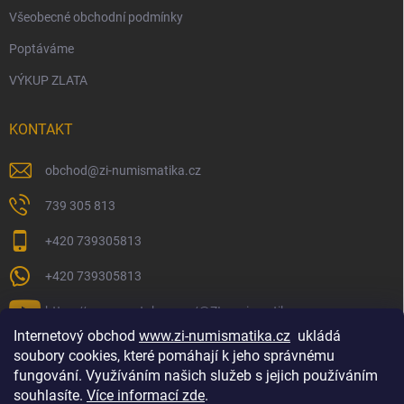
Všeobecné obchodní podmínky
Poptáváme
VÝKUP ZLATA
KONTAKT
obchod
@
zi-numismatika.cz
739 305 813
+420 739305813
+420 739305813
https://www.youtube.com/@ZInumismatika
Internetový obchod
www.zi-numismatika.cz
ukládá
soubory cookies, které pomáhají k jeho správnému
fungování. Využíváním našich služeb s jejich používáním
Zlaté investování
Golf shop Golfstart
Houby a bylinky
souhlasíte.
Více informací zde
.