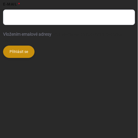
E-MAIL
Vložením emalové adresy
souhlasíte se zpracováním osobních
údajů
Přihlásit se