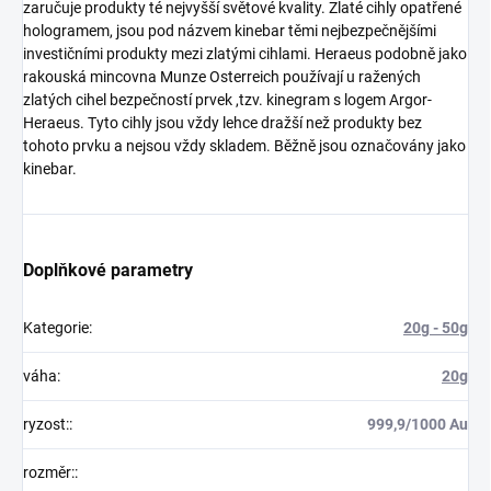
zaručuje produkty té nejvyšší světové kvality. Zlaté cihly opatřené
hologramem, jsou pod názvem kinebar těmi nejbezpečnějšími
investičními produkty mezi zlatými cihlami. Heraeus podobně jako
rakouská mincovna Munze Osterreich používají u ražených
zlatých cihel bezpečností prvek ,tzv. kinegram s logem Argor-
Heraeus. Tyto cihly jsou vždy lehce dražší než produkty bez
tohoto prvku a nejsou vždy skladem. Běžně jsou označovány jako
kinebar.
Doplňkové parametry
Kategorie
:
20g - 50g
váha
:
20g
ryzost:
:
999,9/1000 Au
rozměr:
: