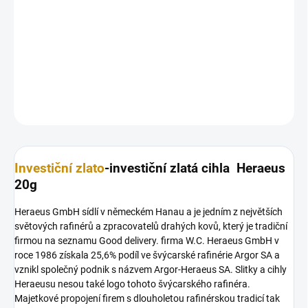
MOŽNOSTI
DORUČENÍ
Investiční
zlatá cihla
Heraeus 20g
DETAILNÍ INFORMACE
ZEPTAT SE
HLÍDAT
Uložit
Investiční zlato
-investiční zlatá cihla Heraeus
20g
Heraeus GmbH sídlí v německém Hanau a je jedním z největších
světových rafinérů a zpracovatelů drahých kovů, který je tradiční
firmou na seznamu Good delivery. firma W.C. Heraeus GmbH v
roce 1986 získala 25,6% podíl ve švýcarské rafinérie Argor SA a
vznikl společný podnik s názvem Argor-Heraeus SA. Slitky a cihly
Heraeusu nesou také logo tohoto švýcarského rafinéra.
Majetkové propojení firem s dlouholetou rafinérskou tradicí tak