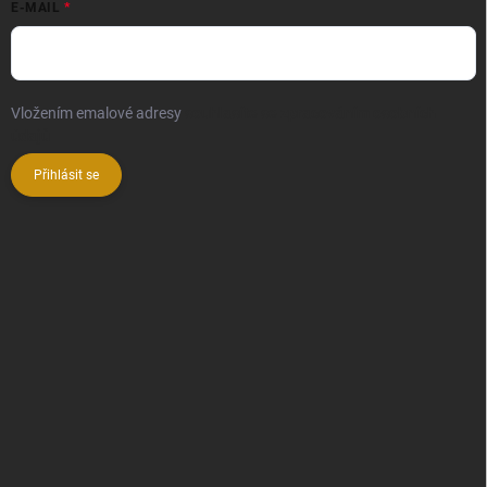
E-MAIL
Vložením emalové adresy
souhlasíte se zpracováním osobních
údajů
Přihlásit se