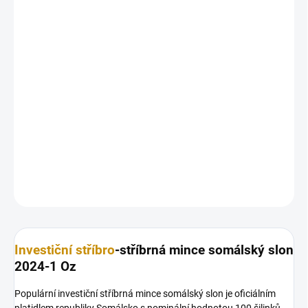
12.8.2026
MOŽNOSTI
DORUČENÍ
−
+
Přidat do košíku
Populární investiční
stříbrná mince
somálský slon je oficiálním
platidlem republiky Somálsko s nominální hodnotou 100 šilinků.
DETAILNÍ INFORMACE
ZEPTAT SE
HLÍDAT
Uložit
Investiční stříbro
-stříbrná mince somálský slon
2024-1 Oz
Populární investiční stříbrná mince somálský slon je oficiálním
platidlem republiky Somálsko s nominální hodnotou 100 šilinků.