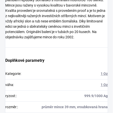
Mince jsou raženy s vysokou kvalitou v bavorské mincovně.
Kvalita provedení je srovnatelná s provedením proof a je to jedna
z nejkvalitněji ražených investičních stříbrných mincí. Motivem je
vždy africký slon a rub nese emblém Somálska. Díky limitované
edici se jedná o sběratelsky ceněnou minci s invetičním
potenciálem. Originální balení je v tubách po 20 kusech. Na
objednávku zajišťujeme mince do roku 2002.
Doplňkové parametry
Kategorie
:
1 Oz
váha
:
1 Oz
ryzost:
:
999.9/1000 Ag
rozměr:
:
průměr mince 39 mm, vroubkovaná hrana