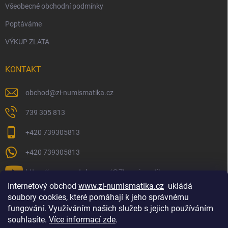
Všeobecné obchodní podmínky
Poptáváme
VÝKUP ZLATA
KONTAKT
obchod
@
zi-numismatika.cz
739 305 813
+420 739305813
+420 739305813
https://www.youtube.com/@ZInumismatika
Internetový obchod
www.zi-numismatika.cz
ukládá
soubory cookies, které pomáhají k jeho správnému
fungování. Využíváním našich služeb s jejich používáním
Zlaté investování
Golf shop Golfstart
Houby a bylinky
souhlasíte.
Více informací zde
.