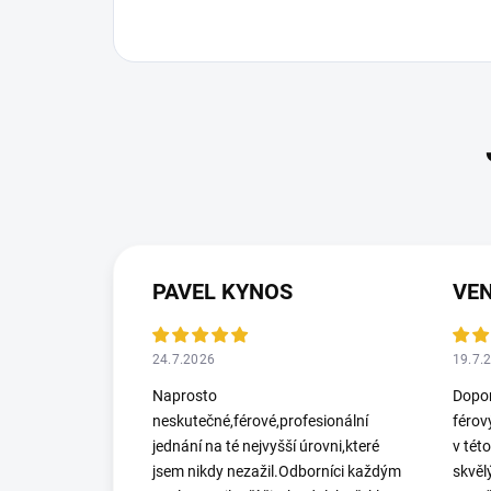
PAVEL KYNOS
VEN
24.7.2026
19.7.
Naprosto
Dopor
neskutečné,férové,profesionální
férov
jednání na té nejvyšší úrovni,které
v tét
jsem nikdy nezažil.Odborníci každým
skvěl