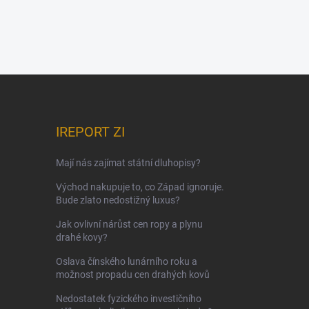
IREPORT ZI
Mají nás zajímat státní dluhopisy?
Východ nakupuje to, co Západ ignoruje.
Bude zlato nedostižný luxus?
Jak ovlivní nárůst cen ropy a plynu
drahé kovy?
Oslava čínského lunárního roku a
možnost propadu cen drahých kovů
Nedostatek fyzického investičního