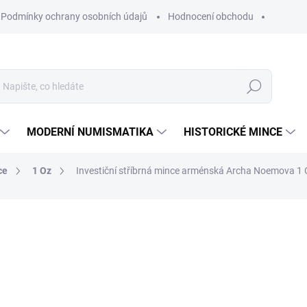
Podmínky ochrany osobních údajů
Hodnocení obchodu
Hledat
MODERNÍ NUMISMATIKA
HISTORICKÉ MINCE
ce
1 Oz
Investiční stříbrná mince arménská Archa Noemova 1 
ní
ZNAČKA:
LEIPZIGER EDELMETALLVERARBEITU
2 425 Kč
Měrná
NA OBJEDNÁVKU 10 DNŮ
cena:
MŮŽEME DORUČIT DO:
25.8.2