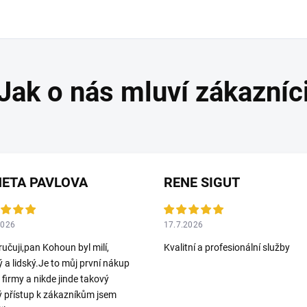
ETA PAVLOVA
RENE SIGUT
2026
17.7.2026
učuji,pan Kohoun byl milí,
Kvalitní a profesionální služby
ý a lidský.Je to můj první nákup
o firmy a nikde jinde takový
ý přístup k zákazníkům jsem