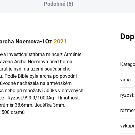
Podobné (6)
Dop
e archa Noemova-1Oz
2021
á investiční stříbrná mince z Arménie
obrazena Archa Noemova před horou
Katego
arat je nyní na území současného
u. Podle Bible byla archa po povodni
váha
:
e původně nacházela na arménském
ks nebo při množství 500ks v dřevených
ryzost:
ince - Ryzost:999.9/1000Ag - Hmotnost:
 průměr 38,6mm, tloušťka 3mm,
rozměr
a:500 dramů
výkupn