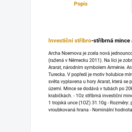
Popis
Investiční stříbro
-stříbrná minc
Archa Noemova je zcela nová jednouncov
(ražená v Německu 2011). Na líci je z
Ararat, národním symbolem Arménie. Ar
Turecka. V popředí je motiv holubice mír
světa vyplavena u hory Ararat, která s
území. Mince se dodává v tubách po 20
krabičkách. - 1Oz stříbrná investiční m
1 trojská unce (1OZ) 31.10g - Rozměry:
vroubkovaná hrana - Nominální hodnot