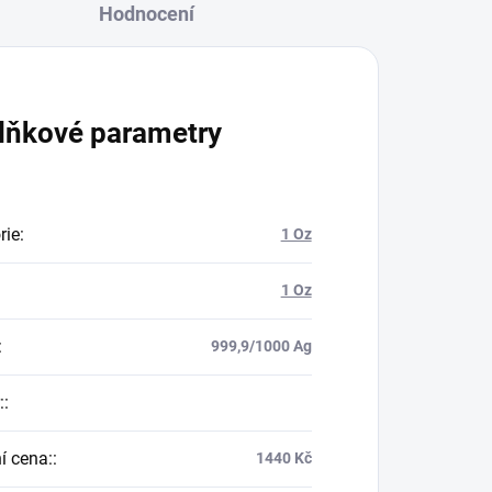
Hodnocení
lňkové parametry
rie
:
1 Oz
1 Oz
:
999,9/1000 Ag
:
:
í cena:
:
1440 Kč