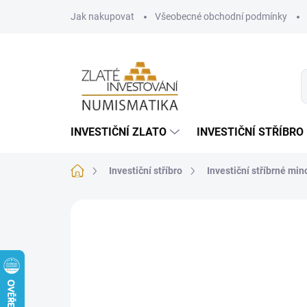
Přejít
Jak nakupovat
Všeobecné obchodní podmínky
na
obsah
INVESTIČNÍ ZLATO
INVESTIČNÍ STŘÍBRO
Domů
Investiční stříbro
Investiční stříbrné min
Neohodnoceno
Podrobnosti hodnoce