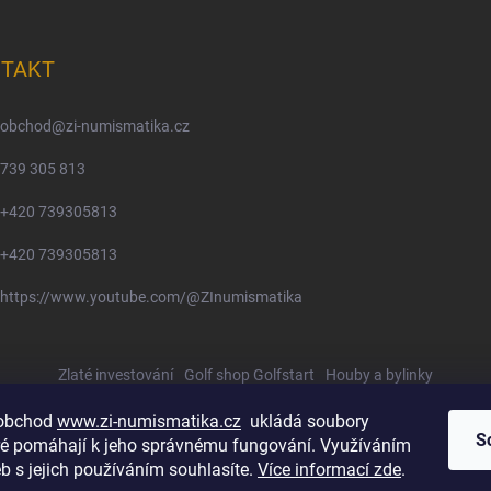
TAKT
obchod
@
zi-numismatika.cz
739 305 813
+420 739305813
+420 739305813
https://www.youtube.com/@ZInumismatika
Zlaté investování
Golf shop Golfstart
Houby a bylinky
 obchod
www.zi-numismatika.cz
ukládá soubory
S
eré pomáhají k jeho správnému fungování. Využíváním
b s jejich používáním souhlasíte.
Více informací zde
.