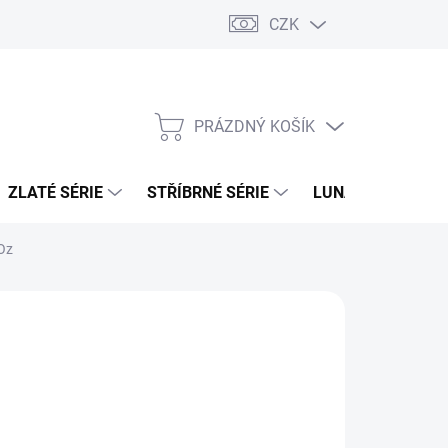
CZK
PRÁZDNÝ KOŠÍK
NÁKUPNÍ
KOŠÍK
ZLATÉ SÉRIE
STŘÍBRNÉ SÉRIE
LUNÁRNÍ SÉRIE
Oz
026
MOŽNOSTI DORUČENÍ