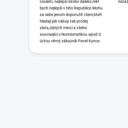
coulem, nejlepší široko daleko,řekl
nezaž
bych nejlepší v této Republice.Mohu
za sebe jenom doporučit všem,kteří
hledají jak nákup tak prodej
zlata,zlatých mincí a všeho
související s Numismatikou apod.S
úctou věrný zákazník Pavel Kynos