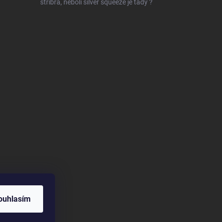
stříbra, neboli silver squeeze je tady ?
ouhlasím