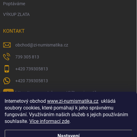
Poptáváme
VÝKUP ZLATA
KONTAKT
obchod
@
zi-numismatika.cz
739 305 813
+420 739305813
+420 739305813
https://www.youtube.com/@ZInumismatika
Internetový obchod
www.zi-numismatika.cz
ukládá
soubory cookies, které pomáhají k jeho správnému
fungování. Využíváním našich služeb s jejich používáním
Zlaté investování
Golf shop Golfstart
Houby a bylinky
souhlasíte.
Více informací zde
.
Nastavení