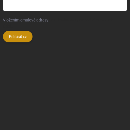
Vložením emalové adresy
souhlasíte se zpracováním osobních
údajů
Přihlásit se