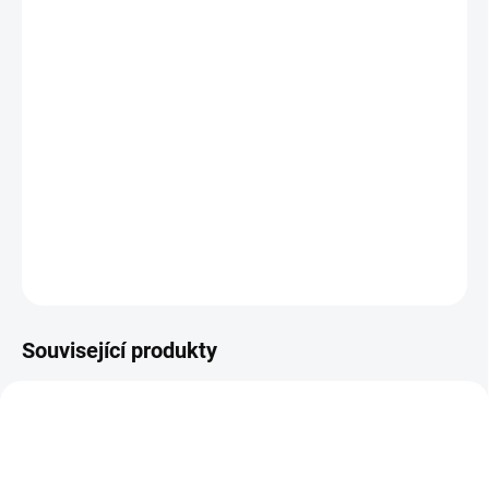
26.8.2026
MOŽNOSTI
DORUČENÍ
−
+
Přidat do košíku
Investiční platinová mince ptakopysk-Austrálie 1 Oz
DETAILNÍ INFORMACE
ZEPTAT SE
HLÍDAT
Uložit
Související produkty
GOLD-ARGOR-20G-KINEBAR
GOLD-COAT-2023-1-OZ