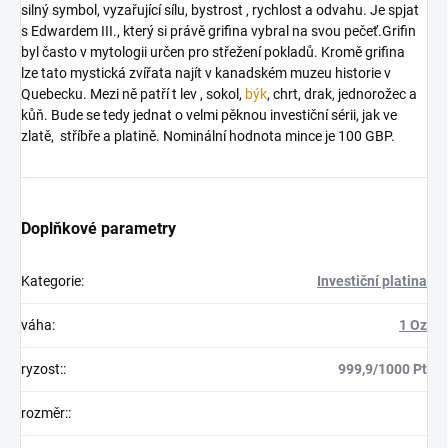
silný symbol, vyzařující sílu, bystrost , rychlost a odvahu. Je spjat
s Edwardem III., který si právě grifina vybral na svou pečeť.Grifin
byl často v mytologii určen pro střežení pokladů. Kromě grifina
lze tato mystická zvířata najít v kanadském muzeu historie v
Quebecku. Mezi ně patří t lev , sokol,
býk
, chrt, drak, jednorožec a
kůň. Bude se tedy jednat o velmi pěknou investiční sérii, jak ve
zlatě, stříbře a platině. Nominální hodnota mince je 100 GBP.
Doplňkové parametry
Kategorie
:
Investiční platina
váha
:
1 Oz
ryzost:
:
999,9/1000 Pt
rozměr:
: