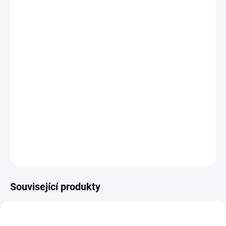
MŮŽEME
DORUČIT DO:
12.8.2026
MOŽNOSTI
DORUČENÍ
−
+
Přidat do košíku
Investiční platinová mince Griffin královny Anglie 2018-heraldická
série 1 Oz
DETAILNÍ INFORMACE
ZEPTAT SE
HLÍDAT
Uložit
Související produkty
PLATINA-CLARENCE1-OZ-2023
GOLD-COIN-KANGAROO-1-4OZ4-2026