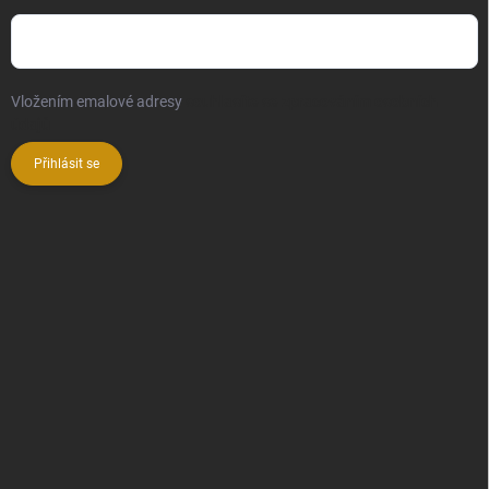
Vložením emalové adresy
souhlasíte se zpracováním osobních
údajů
Přihlásit se