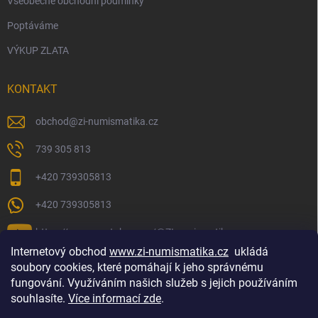
Všeobecné obchodní podmínky
Poptáváme
VÝKUP ZLATA
KONTAKT
obchod
@
zi-numismatika.cz
739 305 813
+420 739305813
+420 739305813
https://www.youtube.com/@ZInumismatika
Internetový obchod
www.zi-numismatika.cz
ukládá
soubory cookies, které pomáhají k jeho správnému
fungování. Využíváním našich služeb s jejich používáním
Zlaté investování
Golf shop Golfstart
Houby a bylinky
souhlasíte.
Více informací zde
.