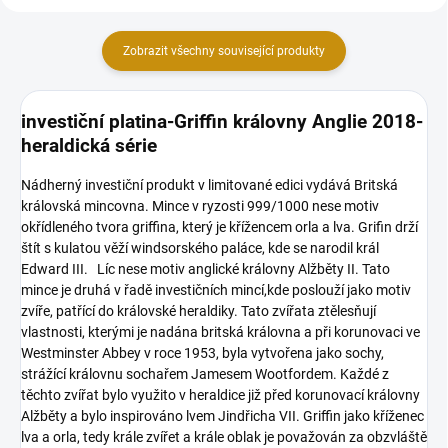
Zobrazit všechny související produkty
investiční platina-Griffin královny Anglie 2018-
heraldická série
Nádherný investiční produkt v limitované edici vydává Britská
královská mincovna. Mince v ryzosti 999/1000 nese motiv
okřídleného tvora griffina, který je křížencem orla a lva. Grifin drží
štít s kulatou věží windsorského paláce, kde se narodil král
Edward III. Líc nese motiv anglické královny Alžběty II. Tato
mince je druhá v řadě investičních mincí,kde poslouží jako motiv
zvíře, patřící do královské heraldiky. Tato zvířata ztělesňují
vlastnosti, kterými je nadána britská královna a při korunovaci ve
Westminster Abbey v roce 1953, byla vytvořena jako sochy,
strážící královnu sochařem Jamesem Wootfordem. Každé z
těchto zvířat bylo využito v heraldice již před korunovací královny
Alžběty a bylo inspirováno lvem Jindřicha VII. Griffin jako kříženec
lva a orla, tedy krále zvířet a krále oblak je považován za obzvláště