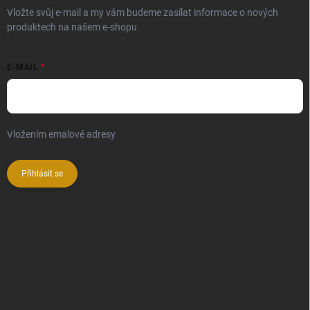
Vložte svůj e-mail a my vám budeme zasílat informace o nových
produktech na našem e-shopu.
E-MAIL
Vložením emalové adresy
souhlasíte se zpracováním osobních
údajů
Přihlásit se