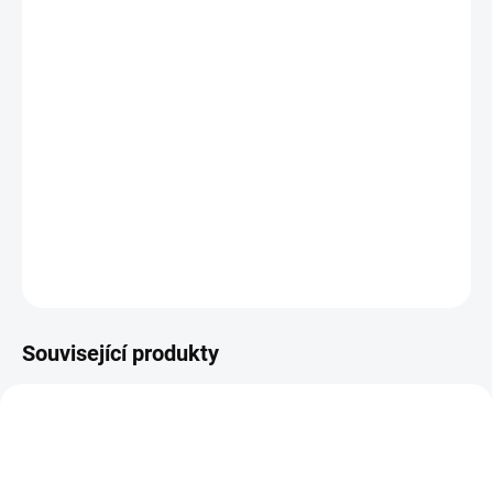
13.8.2026
MOŽNOSTI
DORUČENÍ
−
+
Přidat do košíku
Investiční platinová mince Britannia 1 Oz
DETAILNÍ INFORMACE
ZEPTAT SE
HLÍDAT
Uložit
Související produkty
NOVINKA
GOLD-ST-GEORGE-OZ3-2025
GOLD-PAMP-5G3-COLA