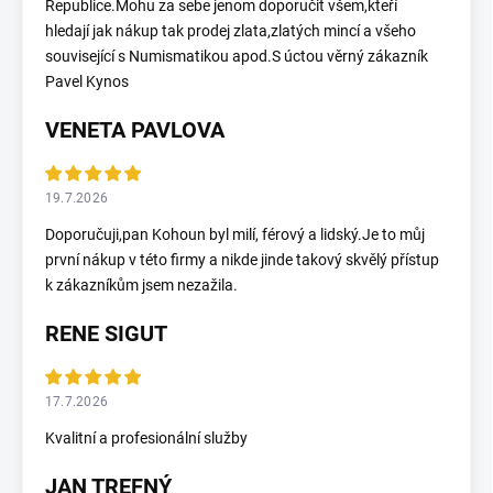
Republice.Mohu za sebe jenom doporučit všem,kteří
hledají jak nákup tak prodej zlata,zlatých mincí a všeho
související s Numismatikou apod.S úctou věrný zákazník
Pavel Kynos
VENETA PAVLOVA
19.7.2026
Doporučuji,pan Kohoun byl milí, férový a lidský.Je to můj
první nákup v této firmy a nikde jinde takový skvělý přístup
k zákazníkům jsem nezažila.
RENE SIGUT
17.7.2026
Kvalitní a profesionální služby
JAN TREFNÝ