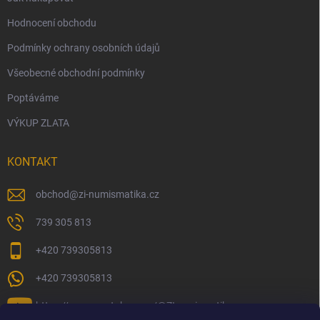
Hodnocení obchodu
Podmínky ochrany osobních údajů
Všeobecné obchodní podmínky
Poptáváme
VÝKUP ZLATA
KONTAKT
obchod
@
zi-numismatika.cz
739 305 813
+420 739305813
+420 739305813
https://www.youtube.com/@ZInumismatika