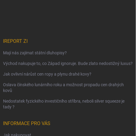
IREPORT ZI
Mají nás zajímat státní dluhopisy?
Východ nakupuje to, co Západ ignoruje. Bude zlato nedostižný luxus?
Jak ovlivní nárůst cen ropy a plynu drahé kovy?
Oslava čínského lunárního roku a možnost propadu cen drahých
kovů
Nedostatek fyzického investičního stříbra, neboli silver squeeze je
tady ?
INFORMACE PRO VÁS
Jak nakupovat