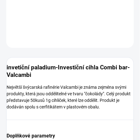
Palladiová cihla Combi bar-Valcambi 50g
DETAILNÍ INFORMACE
ZEPTAT SE
HLÍDAT
Uložit
invetiční paladium-Investiční cihla Combi bar-
Valcambi
Největší švýcarská rafinérie Valcambi je známa zejména svými
produkty, která jsou oddělitelné ve tvaru "čokolády". Celý produkt
představuje 50kusů 1g cihliček, které lze oddělit. Produkt je
dodáván spolu s cerfitikátem v plastovém obalu.
Doplňkové parametry