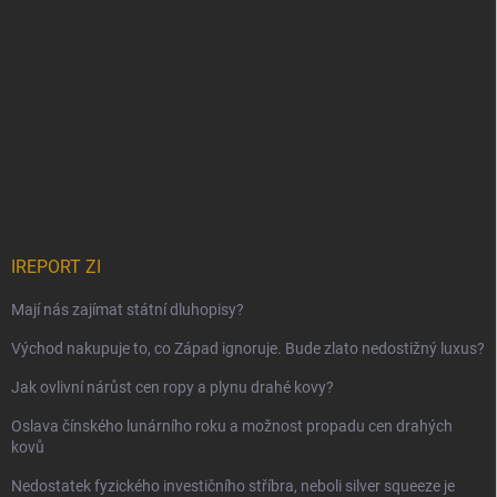
IREPORT ZI
Mají nás zajímat státní dluhopisy?
Východ nakupuje to, co Západ ignoruje. Bude zlato nedostižný luxus?
Jak ovlivní nárůst cen ropy a plynu drahé kovy?
Oslava čínského lunárního roku a možnost propadu cen drahých
kovů
Nedostatek fyzického investičního stříbra, neboli silver squeeze je