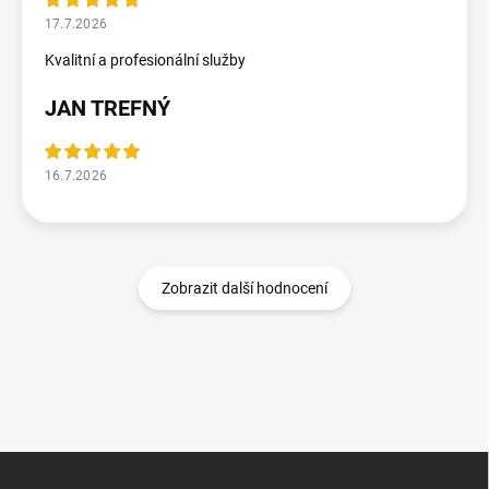
17.7.2026
Kvalitní a profesionální služby
JAN TREFNÝ
16.7.2026
Zobrazit další hodnocení
Z
á