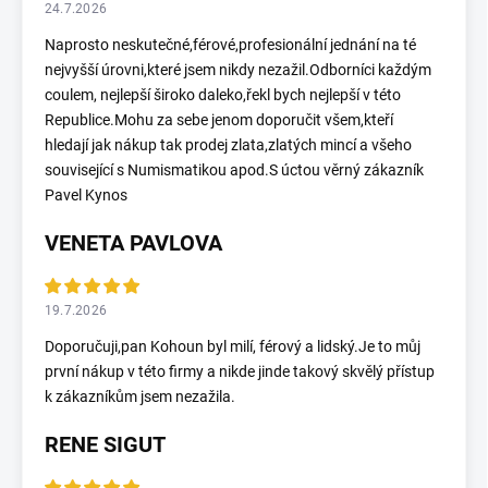
24.7.2026
Naprosto neskutečné,férové,profesionální jednání na té
nejvyšší úrovni,které jsem nikdy nezažil.Odborníci každým
coulem, nejlepší široko daleko,řekl bych nejlepší v této
Republice.Mohu za sebe jenom doporučit všem,kteří
hledají jak nákup tak prodej zlata,zlatých mincí a všeho
související s Numismatikou apod.S úctou věrný zákazník
Pavel Kynos
VENETA PAVLOVA
19.7.2026
Doporučuji,pan Kohoun byl milí, férový a lidský.Je to můj
první nákup v této firmy a nikde jinde takový skvělý přístup
k zákazníkům jsem nezažila.
RENE SIGUT